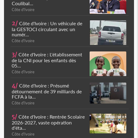
Coulibal...
Côte d'Ivoire
2/
Côte d'Ivoire : Un véhicule de
la GESTOCI circulant avec un
numér...
Côte d'Ivoire
3/
Côte d'Ivoire : L'établissement
de la CNI pour les enfants dès
05...
Côte d'Ivoire
4/
Côte d'Ivoire : Présumé
détournement de 39 milliards de
FCFA à la...
Côte d'Ivoire
5/
Côte d'Ivoire : Rentrée Scolaire
2026-2027, vaste opération
d'éta...
Côte d'Ivoire