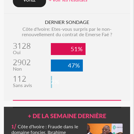
DERNIER SONDAGE
Côte d'Ivoire: Etes-vous surpris par le non-
renouvellement du contrat de Emerse Faé ?
3128
51%
Oui
2902
47%
Non
112
2%
Sans avis
+ DE LA SEMAINE DERNIÈRE
1/
Côte d'Ivoire : Fraude dans le
domaine foncier, Ibrahime