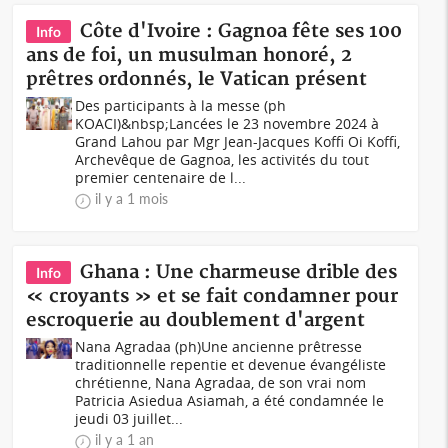
Côte d'Ivoire : Gagnoa fête ses 100
Info
ans de foi, un musulman honoré, 2
prêtres ordonnés, le Vatican présent
Des participants à la messe (ph
KOACI)&nbsp;Lancées le 23 novembre 2024 à
Grand Lahou par Mgr Jean-Jacques Koffi Oi Koffi,
Archevêque de Gagnoa, les activités du tout
premier centenaire de l...
il y a 1 mois
Ghana : Une charmeuse drible des
Info
« croyants » et se fait condamner pour
escroquerie au doublement d'argent
Nana Agradaa (ph)Une ancienne prêtresse
traditionnelle repentie et devenue évangéliste
chrétienne, Nana Agradaa, de son vrai nom
Patricia Asiedua Asiamah, a été condamnée le
jeudi 03 juillet...
il y a 1 an