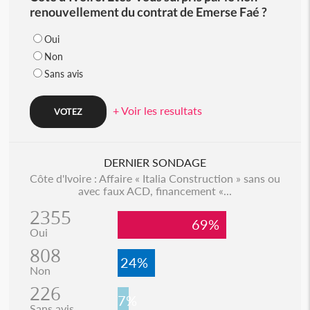
renouvellement du contrat de Emerse Faé ?
Oui
Non
Sans avis
+ Voir les resultats
DERNIER SONDAGE
Côte d'Ivoire : Affaire « Italia Construction » sans ou
avec faux ACD, financement «...
2355
69%
Oui
808
24%
Non
226
7%
Sans avis