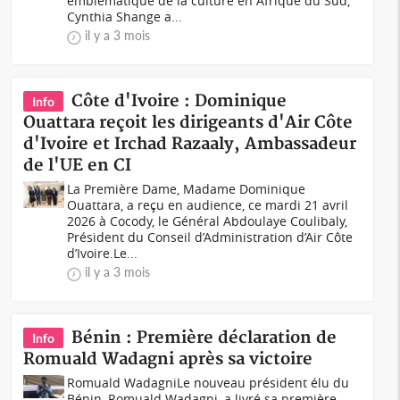
emblématique de la culture en Afrique du Sud,
Cynthia Shange a...
il y a 3 mois
Côte d'Ivoire : Dominique
Info
Ouattara reçoit les dirigeants d'Air Côte
d'Ivoire et Irchad Razaaly, Ambassadeur
de l'UE en CI
La Première Dame, Madame Dominique
Ouattara, a reçu en audience, ce mardi 21 avril
2026 à Cocody, le Général Abdoulaye Coulibaly,
Président du Conseil d’Administration d’Air Côte
d’Ivoire.Le...
il y a 3 mois
Bénin : Première déclaration de
Info
Romuald Wadagni après sa victoire
Romuald WadagniLe nouveau président élu du
Bénin, Romuald Wadagni, a livré sa première