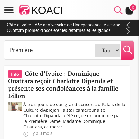
0
Côte d'Ivoire : À Abidjan, Amadou Oury Bah admire le modèle
ivoirien et veut s'en inspirer pour accélérer le développement
de la Guinée
Côte d'Ivoire : Dominique
Info
Ouattara reçoit Charlotte Dipenda et
présente ses condoléances à la famille
Billon
À trois jours de son grand concert au Palais de la
Culture d’Abidjan, la star camerounaise
Charlotte Dipanda a été reçue en audience par
la Première Dame, Madame Dominique
Ouattara, ce mercr...
il y a 3 mois