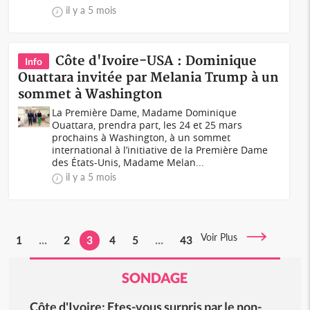
il y a 5 mois
Côte d'Ivoire-USA : Dominique
Info
Ouattara invitée par Melania Trump à un
sommet à Washington
La Première Dame, Madame Dominique
Ouattara, prendra part, les 24 et 25 mars
prochains à Washington, à un sommet
international à l’initiative de la Première Dame
des États-Unis, Madame Melan...
il y a 5 mois
Voir Plus
1
...
2
3
4
5
...
43
SONDAGE
Côte d'Ivoire: Etes-vous surpris par le non-