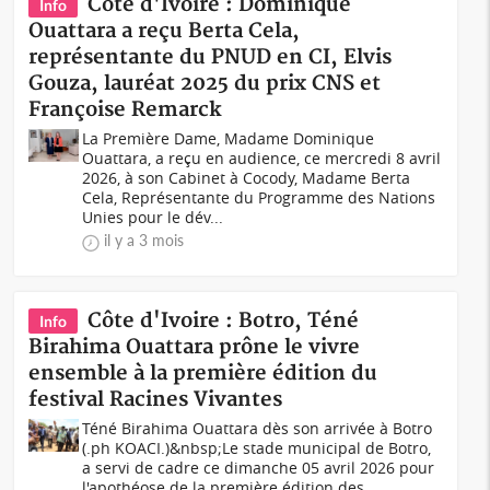
Côte d'Ivoire : Dominique
Info
Ouattara a reçu Berta Cela,
représentante du PNUD en CI, Elvis
Gouza, lauréat 2025 du prix CNS et
Françoise Remarck
La Première Dame, Madame Dominique
Ouattara, a reçu en audience, ce mercredi 8 avril
2026, à son Cabinet à Cocody, Madame Berta
Cela, Représentante du Programme des Nations
Unies pour le dév...
il y a 3 mois
Côte d'Ivoire : Botro, Téné
Info
Birahima Ouattara prône le vivre
ensemble à la première édition du
festival Racines Vivantes
Téné Birahima Ouattara dès son arrivée à Botro
(.ph KOACI.)&nbsp;Le stade municipal de Botro,
a servi de cadre ce dimanche 05 avril 2026 pour
l'apothéose de la première édition des