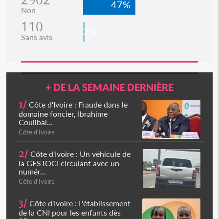
47%
Non
110
2%
Sans avis
+ DE LA SEMAINE DERNIÈRE
1/
Côte d'Ivoire : Fraude dans le
domaine foncier, Ibrahime
Coulibal...
Côte d'Ivoire
2/
Côte d'Ivoire : Un véhicule de
la GESTOCI circulant avec un
numér...
Côte d'Ivoire
3/
Côte d'Ivoire : L'établissement
de la CNI pour les enfants dès