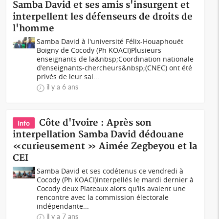
Samba David et ses amis s'insurgent et
interpellent les défenseurs de droits de
l'homme
Samba David à l'université Félix-Houaphouët
Boigny de Cocody (Ph KOACI)Plusieurs
enseignants de la&nbsp;Coordination nationale
d'enseignants-chercheurs&nbsp;(CNEC) ont été
privés de leur sal...
il y a 6 ans
Côte d'Ivoire : Après son
Info
interpellation Samba David dédouane
«curieusement » Aimée Zegbeyou et la
CEI
Samba David et ses codétenus ce vendredi à
Cocody (Ph KOACI)Interpellés le mardi dernier à
Cocody deux Plateaux alors qu’ils avaient une
rencontre avec la commission électorale
indépendante...
il y a 7 ans