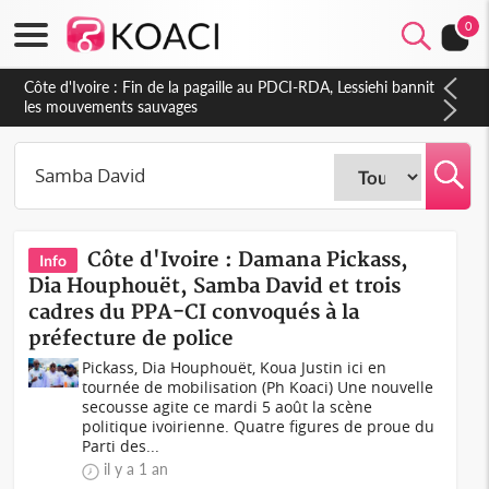
0
Côte d'Ivoire : Ouattara promet des sanctions contre les
déguerpissements illégaux
Côte d'Ivoire : Damana Pickass,
Info
Dia Houphouët, Samba David et trois
cadres du PPA-CI convoqués à la
préfecture de police
Pickass, Dia Houphouët, Koua Justin ici en
tournée de mobilisation (Ph Koaci) Une nouvelle
secousse agite ce mardi 5 août la scène
politique ivoirienne. Quatre figures de proue du
Parti des...
il y a 1 an