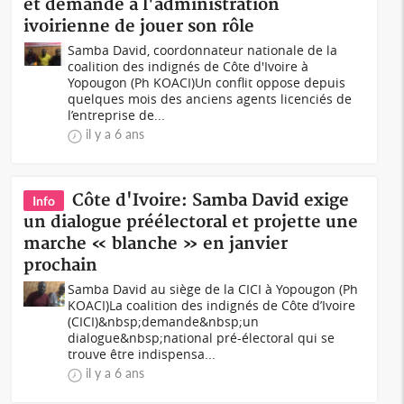
et demande à l'administration
ivoirienne de jouer son rôle
Samba David, coordonnateur nationale de la
coalition des indignés de Côte d'Ivoire à
Yopougon (Ph KOACI)Un conflit oppose depuis
quelques mois des anciens agents licenciés de
l’entreprise de...
il y a 6 ans
Côte d'Ivoire: Samba David exige
Info
un dialogue préélectoral et projette une
marche « blanche » en janvier
prochain
Samba David au siège de la CICI à Yopougon (Ph
KOACI)La coalition des indignés de Côte d’Ivoire
(CICI)&nbsp;demande&nbsp;un
dialogue&nbsp;national pré-électoral qui se
trouve être indispensa...
il y a 6 ans