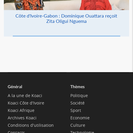
Côte d'Ivoire-Gabon : Dominique Ouattara reçoit
Zita Oligui Nguema
Général
Thèmes
A la une de Koaci
Politique
Koaci Côte d'Ivoire
Société
Koaci Afrique
Sport
Archives Koaci
Economie
Conditions d'utilisation
Culture
Contacts
Technologie