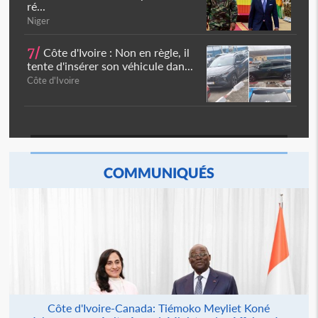
ré...
Niger
7/
Côte d'Ivoire : Non en règle, il
tente d'insérer son véhicule dan...
Côte d'Ivoire
COMMUNIQUÉS
Côte d'Ivoire-Canada: Tiémoko Meyliet Koné