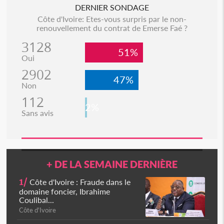
DERNIER SONDAGE
Côte d'Ivoire: Etes-vous surpris par le non-
renouvellement du contrat de Emerse Faé ?
3128
51%
Oui
2902
47%
Non
112
2%
Sans avis
+ DE LA SEMAINE DERNIÈRE
1/
Côte d'Ivoire : Fraude dans le
domaine foncier, Ibrahime
Coulibal...
Côte d'Ivoire