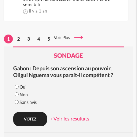
sensibili...
il y a 1 an
Voir Plus
1
2
3
4
5
SONDAGE
Gabon : Depuis son ascension au pouvoir,
Oligui Nguema vous parait-il compétent ?
Oui
Non
Sans avis
+ Voir les resultats