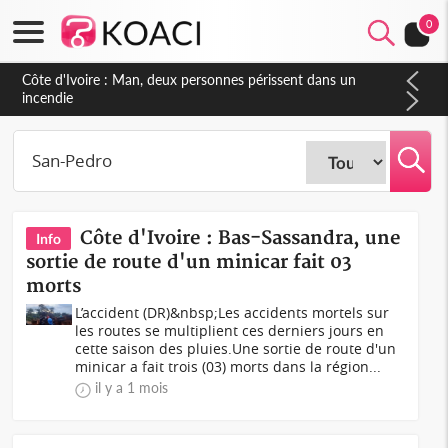
0
Côte d'Ivoire : Séileu, la célébration de la fête nationale
transformée en vaste campagne contre les produits
dépigmentants dangereux
Côte d'Ivoire : Bas-Sassandra, une
Info
sortie de route d'un minicar fait 03
morts
L’accident (DR)&nbsp;Les accidents mortels sur
les routes se multiplient ces derniers jours en
cette saison des pluies.Une sortie de route d'un
minicar a fait trois (03) morts dans la région...
il y a 1 mois