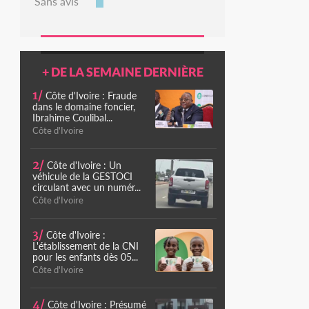
Sans avis
+ DE LA SEMAINE DERNIÈRE
1/
Côte d'Ivoire : Fraude
dans le domaine foncier,
Ibrahime Coulibal...
Côte d'Ivoire
2/
Côte d'Ivoire : Un
véhicule de la GESTOCI
circulant avec un numér...
Côte d'Ivoire
3/
Côte d'Ivoire :
L'établissement de la CNI
pour les enfants dès 05...
Côte d'Ivoire
4/
Côte d'Ivoire : Présumé