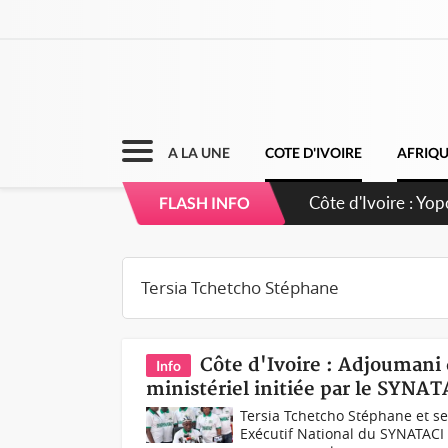
A LA UNE
COTE D'IVOIRE
AFRIQ
Côte d'Ivoire : Yo
FLASH INFO
d'opportunités pou
Côte d'Ivoire : Adjouman
Info
ministériel initiée par le SYNAT
Tersia Tchetcho Stéphane et s
Exécutif National du SYNATACI