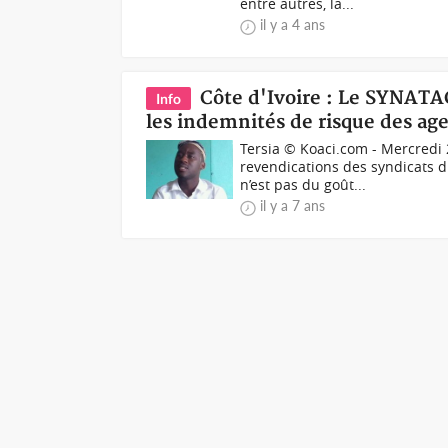
entre autres, la...
il y a 4 ans
Côte d'Ivoire : Le SYNATA
Info
les indemnités de risque des ag
Tersia © Koaci.com - Mercredi 
revendications des syndicats 
n’est pas du goût...
il y a 7 ans