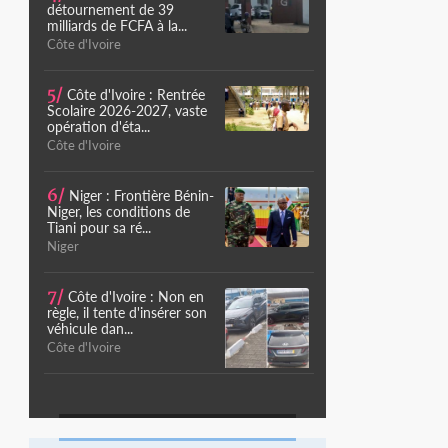
détournement de 39
milliards de FCFA à la...
Côte d'Ivoire
5/
Côte d'Ivoire : Rentrée
Scolaire 2026-2027, vaste
opération d'éta...
Côte d'Ivoire
6/
Niger : Frontière Bénin-
Niger, les conditions de
Tiani pour sa ré...
Niger
7/
Côte d'Ivoire : Non en
règle, il tente d'insérer son
véhicule dan...
Côte d'Ivoire