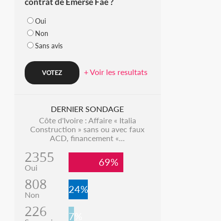
contrat de Emerse Faé ?
Oui
Non
Sans avis
+ Voir les resultats
DERNIER SONDAGE
Côte d'Ivoire : Affaire « Italia
Construction » sans ou avec faux
ACD, financement «...
2355
69%
Oui
808
24%
Non
226
7%