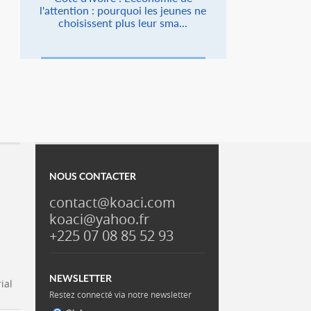
l'attention : pourquoi les jeunes ne
choisissent plus leur sma...
NOUS CONTACTER
contact@koaci.com
koaci@yahoo.fr
+225 07 08 85 52 93
NEWSLETTER
ial
Restez connecté via notre newsletter