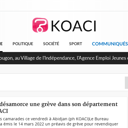
COMMUNIQUÉS
UE
POLITIQUE
SOCIÉTÉ
SPORT
pougon, au Village de l'Indépendance, l'Agence Emploi Jeunes
r la jeunesse ivoirienne
i désamorce une grève dans son département
ACI
es camarades ce vendredi à Abidjan (ph KOACI)Le Bureau
 a émis le 14 mars 2022 un préavis de grève pour revendiquer