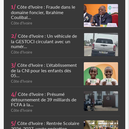
1/
Côte d'Ivoire : Fraude dans le
domaine foncier, Ibrahime
Coulibal...
Côte d'Ivoire
2/
Côte d'Ivoire : Un véhicule de
la GESTOCI circulant avec un
numér...
Côte d'Ivoire
3/
Côte d'Ivoire : L'établissement
de la CNI pour les enfants dès
05...
Côte d'Ivoire
4/
Côte d'Ivoire : Présumé
détournement de 39 milliards de
FCFA à la...
Côte d'Ivoire
5/
Côte d'Ivoire : Rentrée Scolaire
2026-2027, vaste opération