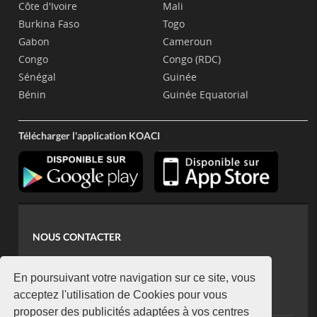
Côte d'Ivoire
Mali
Burkina Faso
Togo
Gabon
Cameroun
Congo
Congo (RDC)
Sénégal
Guinée
Bénin
Guinée Equatorial
Télécharger l'application KOACI
NOUS CONTACTER
contact@koaci.com
koaci@yahoo.fr
En poursuivant votre navigation sur ce site, vous
+225 07 08 85 52 93
acceptez l'utilisation de Cookies pour vous
proposer des publicités adaptées à vos centres