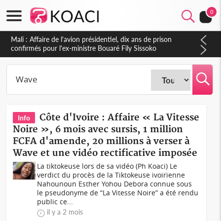
0
Mali : Affaire de l'avion présidentiel, dix ans de prison
confirmés pour l'ex-ministre Bouaré Fily Sissoko
Côte d'Ivoire : Affaire « La Vitesse
Info
Noire », 6 mois avec sursis, 1 million
FCFA d'amende, 20 millions à verser à
Wave et une vidéo rectificative imposée
La tiktokeuse lors de sa vidéo (Ph Koaci) Le
verdict du procès de la Tiktokeuse ivoirienne
Nahounoun Esther Yohou Debora connue sous
le pseudonyme de “La Vitesse Noire” a été rendu
public ce...
il y a 2 mois