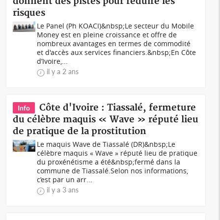
donnent des pistes pour réduire les
risques
Le Panel (Ph KOACI)&nbsp;Le secteur du Mobile
Money est en pleine croissance et offre de
nombreux avantages en termes de commodité
et d'accès aux services financiers.&nbsp;En Côte
d’Ivoire,...
il y a 2 ans
Côte d'Ivoire : Tiassalé, fermeture
Info
du célèbre maquis « Wave » réputé lieu
de pratique de la prostitution
Le maquis Wave de Tiassalé (DR)&nbsp; Le
célèbre maquis « Wave » réputé lieu de pratique
du proxénétisme a été&nbsp;fermé dans la
commune de Tiassalé.Selon nos informations,
c’est par un arr...
il y a 3 ans