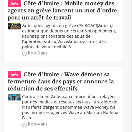
Côte d'Ivoire : Mobile money des
Info
agents en grève lancent un mot d'ordre
pour un arrêt de travail
&nbsp;des agents en grève (Ph KOACI) &nbsp;Ils
estiment que depuis un certain&nbsp;moment,
ils&nbsp;ont constaté des abus de
l’opérateur&nbsp;Wave&nbsp;vis à vis des
points de vente mobile.&...
il y a 3 ans
Côte d'Ivoire : Wave dément sa
Info
fermeture dans des pays et annonce la
réduction de ses effectifs
Contrairement&nbsp;aux informations relayées
par des medias et réseaux sociaux, la société de
transferts d’argent dénommée Wave Money, n’a
pas fermé ses agences Wave au Mali, au Burkina
Faso...
il y a 4 ans