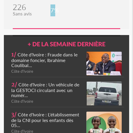
226
7%
Sans avis
+ DE LA SEMAINE DERNIÈRE
1/
Côte d'Ivoire : Fraude dans le
domaine foncier, Ibrahime
Coulibal...
Côte d'Ivoire
2/
Côte d'Ivoire : Un véhicule de
la GESTOCI circulant avec un
numér...
Côte d'Ivoire
3/
Côte d'Ivoire : L'établissement
de la CNI pour les enfants dès
05...
Côte d'Ivoire