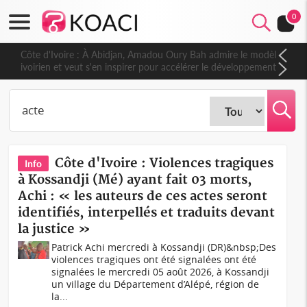
0
Côte d'Ivoire : À Abidjan, Amadou Oury Bah admire le modèle
ivoirien et veut s'en inspirer pour accélérer le développement
de la Guinée
Côte d'Ivoire : Violences tragiques
Info
à Kossandji (Mé) ayant fait 03 morts,
Achi : « les auteurs de ces actes seront
identifiés, interpellés et traduits devant
la justice »
Patrick Achi mercredi à Kossandji (DR)&nbsp;Des
violences tragiques ont été signalées ont été
signalées le mercredi 05 août 2026, à Kossandji
un village du Département d’Alépé, région de
la...