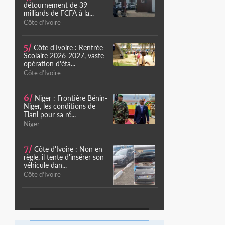
détournement de 39
milliards de FCFA à la...
Côte d'Ivoire
5/
Côte d'Ivoire : Rentrée
Scolaire 2026-2027, vaste
opération d'éta...
Côte d'Ivoire
6/
Niger : Frontière Bénin-
Niger, les conditions de
Tiani pour sa ré...
Niger
7/
Côte d'Ivoire : Non en
règle, il tente d'insérer son
véhicule dan...
Côte d'Ivoire