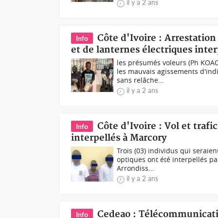
il y a 2 ans
Côte d'Ivoire : Arrestatio
Info
et de lanternes électriques inter
les présumés voleurs (Ph KOAC
les mauvais agissements d'ind
sans relâche...
il y a 2 ans
Côte d'Ivoire : Vol et trafi
Info
interpellés à Marcory
Trois (03) individus qui seraien
optiques ont été interpellés pa
Arrondiss...
il y a 2 ans
Cedeao : Télécommunicatio
Info