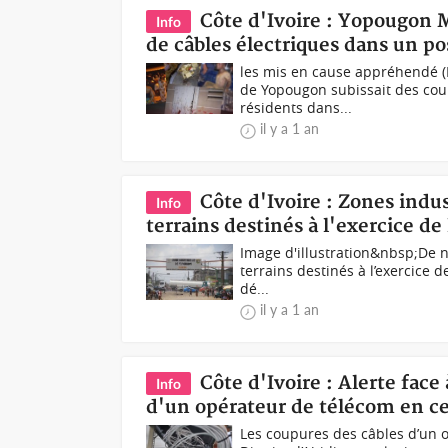
Côte d'Ivoire : Yopougon M
Info
de câbles électriques dans un po
les mis en cause appréhendé (P
de Yopougon subissait des coup
résidents dans...
il y a 1 an
Côte d'Ivoire : Zones indus
Info
terrains destinés à l'exercice de 
Image d'illustration&nbsp;De n
terrains destinés à l’exercice d
dé...
il y a 1 an
Côte d'Ivoire : Alerte fac
Info
d'un opérateur de télécom en ce
Les coupures des câbles d’un 