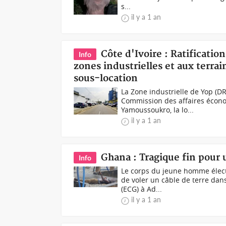
s...
il y a 1 an
Côte d'Ivoire : Ratification
Info
zones industrielles et aux terrain
sous-location
La Zone industrielle de Yop 
Commission des affaires économi
Yamoussoukro, la lo...
il y a 1 an
Ghana : Tragique fin pour 
Info
Le corps du jeune homme élect
de voler un câble de terre dan
(ECG) à Ad...
il y a 1 an