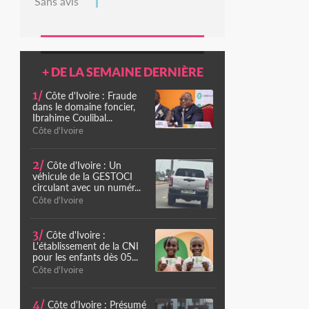
Sans avis
+ DE LA SEMAINE DERNIÈRE
1/
Côte d'Ivoire : Fraude
dans le domaine foncier,
Ibrahime Coulibal...
Côte d'Ivoire
2/
Côte d'Ivoire : Un
véhicule de la GESTOCI
circulant avec un numér...
Côte d'Ivoire
3/
Côte d'Ivoire :
L'établissement de la CNI
pour les enfants dès 05...
Côte d'Ivoire
4/
Côte d'Ivoire : Présumé