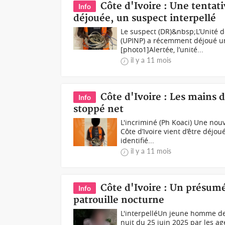
Côte d'Ivoire : Une tentat
Info
déjouée, un suspect interpellé
Le suspect (DR)&nbsp;L’Unité 
(UPINP) a récemment déjoué un
[photo1]Alertée, l’unité...
il y a 11 mois
Côte d'Ivoire : Les mains 
Info
stoppé net
L'incriminé (Ph Koaci) Une nou
Côte d’Ivoire vient d’être déjo
identifié...
il y a 11 mois
Côte d'Ivoire : Un présumé
Info
patrouille nocturne
L'interpelléUn jeune homme de 27
nuit du 25 juin 2025 par les a