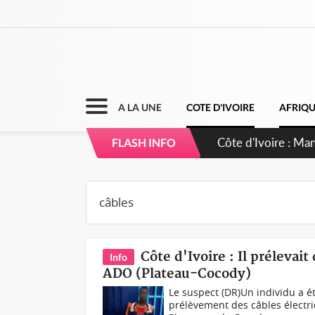
A LA UNE
COTE D'IVOIRE
AFRIQ
Côte d'Ivoire : Ma
FLASH INFO
Côte d'Ivoire : Il prélevai
Info
ADO (Plateau-Cocody)
Le suspect (DR)Un individu a été
prélèvement des câbles électr