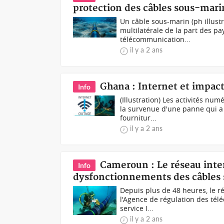
protection des câbles sous-mari
Un câble sous-marin (ph illust
multilatérale de la part des pa
télécommunication...
il y a 2 ans
Ghana : Internet et impac
Info
(Illustration) Les activités nu
la survenue d'une panne qui a
fournitur...
il y a 2 ans
Cameroun : Le réseau inter
Info
dysfonctionnements des câbles
Depuis plus de 48 heures, le 
l'Agence de régulation des tél
service I...
il y a 2 ans