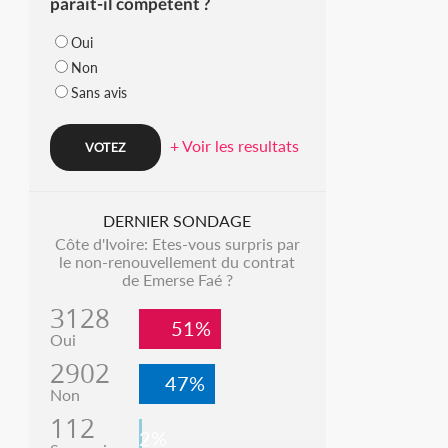
parait-il compétent ?
Oui
Non
Sans avis
+ Voir les resultats
DERNIER SONDAGE
Côte d'Ivoire: Etes-vous surpris par
le non-renouvellement du contrat
de Emerse Faé ?
3128
51%
Oui
2902
47%
Non
112
2%