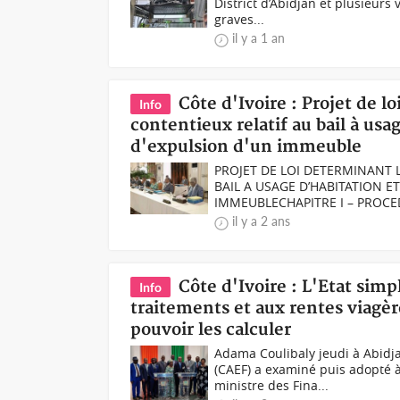
District d’Abidjan et plusieurs 
graves...
il y a 1 an
Côte d'Ivoire : Projet de l
Info
contentieux relatif au bail à usa
d'expulsion d'un immeuble
PROJET DE LOI DETERMINANT 
BAIL A USAGE D’HABITATION E
IMMEUBLECHAPITRE I – PROCED
il y a 2 ans
Côte d'Ivoire : L'Etat simp
Info
traitements et aux rentes viagèr
pouvoir les calculer
Adama Coulibaly jeudi à Abidj
(CAEF) a examiné puis adopté à
ministre des Fina...