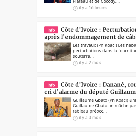
Plateau et de Cocody....
il y a 16 heures
Côte d'Ivoire : Perturbati
Info
après l'endommagement de câbl
Les travaux (Ph Koaci) Les habi
perturbations dans la fournitu
souterra...
il y a 2 mois
Côte d'Ivoire : Danané, ro
Info
cri d'alarme du député Guillau
Guillaume Gbato (Ph Koaci) &nb
Guillaume Gbato ne mâche pas 
tableau préocc...
il y a 3 mois