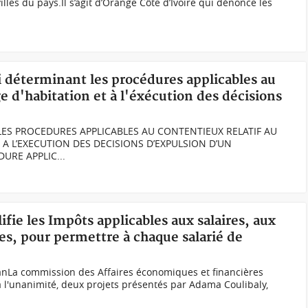
villes du pays.Il s’agit d’Orange Côte d’Ivoire qui dénonce les
oi déterminant les procédures applicables au
ge d'habitation et à l'éxécution des décisions
LES PROCEDURES APPLICABLES AU CONTENTIEUX RELATIF AU
T A L’EXECUTION DES DECISIONS D’EXPULSION D’UN
URE APPLIC...
lifie les Impôts applicables aux salaires, aux
es, pour permettre à chaque salarié de
anLa commission des Affaires économiques et financières
 l'unanimité, deux projets présentés par Adama Coulibaly,