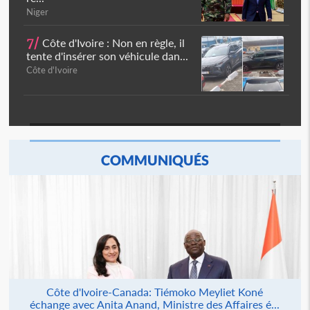
Niger
7/
Côte d'Ivoire : Non en règle, il
tente d'insérer son véhicule dan...
Côte d'Ivoire
COMMUNIQUÉS
Côte d'Ivoire-Canada: Tiémoko Meyliet Koné
échange avec Anita Anand, Ministre des Affaires é...