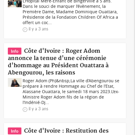
L’Hôpital Mère-Enfant de Bingerville a 5 ans.
Dans le souci de marquer l’évènement, la
Première Dame, Madame Dominique Ouattara,
Présidente de la Fondation Children Of Africa a
offert un coc...
il y a 3 ans
Côte d'Ivoire : Roger Adom
Info
annonce la tenue d'une cérémonie
d'hommage au Président Ouattara à
Abengourou, les raisons
Roger Adom (Ph)&nbsp;La ville d’Abengourou se
prépare à rendre Hommage au Chef de l’Etat,
Alassane Ouattara, le samedi 18 mars 2023.L’ex-
Ministre Roger Adom fils de la région de
l’Indénié-Dj...
il y a 3 ans
Côte d'Ivoire : Restitution des
Info