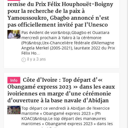
remise du Prix Félix Houphouët-Boigny
pour la recherche de la paix à
Yamoussoukro, Gbagbo annoncé n'est
pas officiellement invité par l'Unesco
Pas évident de voir&nbsp;Gbagbo et Ouattara
mercredi prochain à Yakro à la cérémonie
(Ph)&nbsp;L’ex-Chancelière fédérale d’Allemagne
Angela Merkel (2005-2021), lauréate 2022 du Prix
Félix Ho...
il y a 3 ans
Côte d'Ivoire : Top départ d'«
Info
Obangamé express 2023 » dans les eaux
ivoiriennes en marge d'une cérémonie
d'ouverture à la base navale d'Abidjan
Top départ ce vendredi à Abidjan de l’exercice
maritime « Obangamé express 2023 » (Ph
KOACI)&nbsp;Le top départ des manœuvres
maritimes « Obangamé express 2023 » dans les