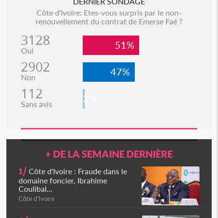
DERNIER SONDAGE
Côte d'Ivoire: Etes-vous surpris par le non-
renouvellement du contrat de Emerse Faé ?
3128
51%
Oui
2902
47%
Non
112
2%
Sans avis
+ DE LA SEMAINE DERNIÈRE
1/
Côte d'Ivoire : Fraude dans le
domaine foncier, Ibrahime
Coulibal...
Côte d'Ivoire