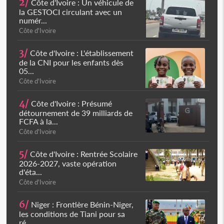
2/
Côte d'Ivoire : Un véhicule de
la GESTOCI circulant avec un
numér...
Côte d'Ivoire
3/
Côte d'Ivoire : L'établissement
de la CNI pour les enfants dès
05...
Côte d'Ivoire
4/
Côte d'Ivoire : Présumé
détournement de 39 milliards de
FCFA à la...
Côte d'Ivoire
5/
Côte d'Ivoire : Rentrée Scolaire
2026-2027, vaste opération
d'éta...
Côte d'Ivoire
6/
Niger : Frontière Bénin-Niger,
les conditions de Tiani pour sa
ré...