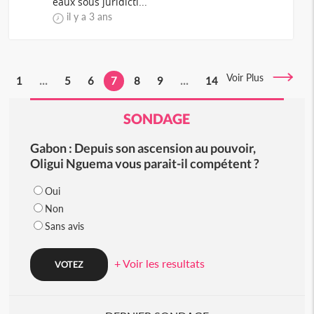
eaux sous juridicti...
il y a 3 ans
Voir Plus
1
...
5
6
7
8
9
...
14
SONDAGE
Gabon : Depuis son ascension au pouvoir,
Oligui Nguema vous parait-il compétent ?
Oui
Non
Sans avis
+ Voir les resultats