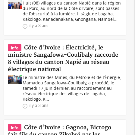
Huit (08) villages du canton Napié dans la région
du Poro, au nord de la Côte d’Ivoire, sont passés
de l’obscurité à la lumière. Il s’agit de Logaha,
Kakologo, Kanadanakaha, Gnongaha, Nambel...
il y a 3 ans
Côte d'Ivoire : Électricité, le
Info
ministre Sangafowa-Coulibaly raccorde
8 villages du canton Napié au réseau
électrique national
Le ministre des Mines, du Pétrole et de l’Énergie,
Mamadou Sangafowa-Coulibaly, a procédé, le
samedi 17 juin dernier, au raccordement au
réseau électrique des villages de Logaha,
Kakologo, K...
il y a 3 ans
Côte d'Ivoire : Gagnoa, Bictogo
Info
fait fils du canton Zikobré par les