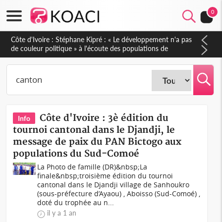
0
Mali : Les FAMa accueillent 254 anciens combattants issus de
groupes armés
Côte d'Ivoire : 3è édition du
Info
tournoi cantonal dans le Djandji, le
message de paix du PAN Bictogo aux
populations du Sud-Comoé
La Photo de famille (DR)&nbsp;La
finale&nbsp;troisième édition du tournoi
cantonal dans le Djandji village de Sanhoukro
(sous-préfecture d’Ayaou) , Aboisso (Sud-Comoé) ,
doté du trophée au n...
il y a 1 an