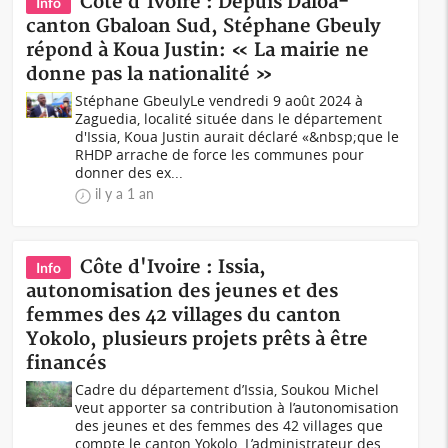
Côte d'Ivoire : Depuis Daloa-
Info
canton Gbaloan Sud, Stéphane Gbeuly
répond à Koua Justin: « La mairie ne
donne pas la nationalité »
Stéphane GbeulyLe vendredi 9 août 2024 à
Zaguedia, localité située dans le département
d'Issia, Koua Justin aurait déclaré «&nbsp;que le
RHDP arrache de force les communes pour
donner des ex...
il y a 1 an
Côte d'Ivoire : Issia,
Info
autonomisation des jeunes et des
femmes des 42 villages du canton
Yokolo, plusieurs projets prêts à être
financés
Cadre du département d’Issia, Soukou Michel
veut apporter sa contribution à l’autonomisation
des jeunes et des femmes des 42 villages que
compte le canton Yokolo. L’administrateur des