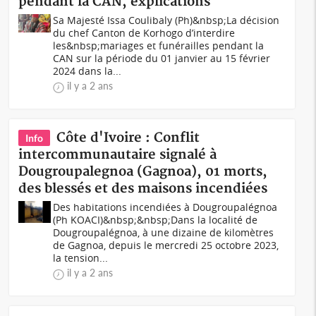
pendant la CAN, explications
Sa Majesté Issa Coulibaly (Ph)&nbsp;La décision
du chef Canton de Korhogo d’interdire
les&nbsp;mariages et funérailles pendant la
CAN sur la période du 01 janvier au 15 février
2024 dans la...
il y a 2 ans
Côte d'Ivoire : Conflit
Info
intercommunautaire signalé à
Dougroupalegnoa (Gagnoa), 01 morts,
des blessés et des maisons incendiées
Des habitations incendiées à Dougroupalégnoa
(Ph KOACI)&nbsp;&nbsp;Dans la localité de
Dougroupalégnoa, à une dizaine de kilomètres
de Gagnoa, depuis le mercredi 25 octobre 2023,
la tension...
il y a 2 ans