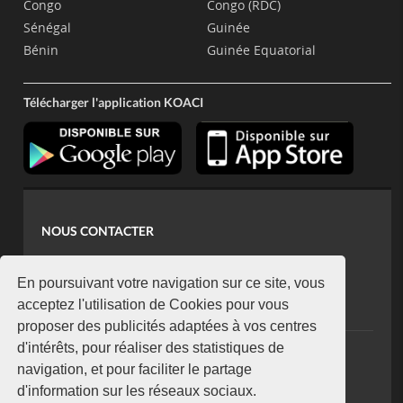
Congo
Congo (RDC)
Sénégal
Guinée
Bénin
Guinée Equatorial
Télécharger l'application KOACI
NOUS CONTACTER
contact@koaci.com
koaci@yahoo.fr
En poursuivant votre navigation sur ce site, vous
+225 07 08 85 52 93
acceptez l'utilisation de Cookies pour vous
proposer des publicités adaptées à vos centres
d'intérêts, pour réaliser des statistiques de
NEWSLETTER
navigation, et pour faciliter le partage
Restez connecté via notre newsletter
d'information sur les réseaux sociaux.