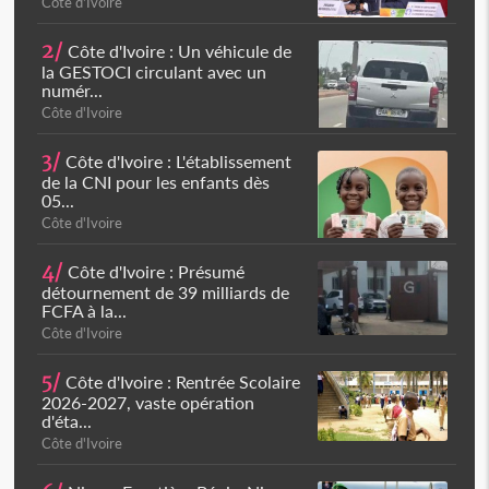
Côte d'Ivoire
2/
Côte d'Ivoire : Un véhicule de
la GESTOCI circulant avec un
numér...
Côte d'Ivoire
3/
Côte d'Ivoire : L'établissement
de la CNI pour les enfants dès
05...
Côte d'Ivoire
4/
Côte d'Ivoire : Présumé
détournement de 39 milliards de
FCFA à la...
Côte d'Ivoire
5/
Côte d'Ivoire : Rentrée Scolaire
2026-2027, vaste opération
d'éta...
Côte d'Ivoire