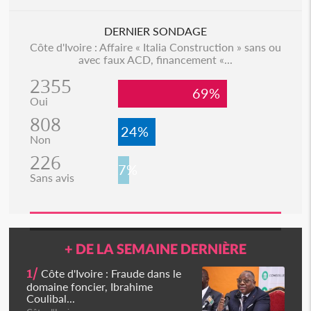
DERNIER SONDAGE
Côte d'Ivoire : Affaire « Italia Construction » sans ou
avec faux ACD, financement «...
2355
69%
Oui
808
24%
Non
226
7%
Sans avis
+ DE LA SEMAINE DERNIÈRE
1/
Côte d'Ivoire : Fraude dans le
domaine foncier, Ibrahime
Coulibal...