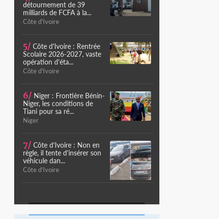
détournement de 39
milliards de FCFA à la...
Côte d'Ivoire
5/
Côte d'Ivoire : Rentrée
Scolaire 2026-2027, vaste
opération d'éta...
Côte d'Ivoire
6/
Niger : Frontière Bénin-
Niger, les conditions de
Tiani pour sa ré...
Niger
7/
Côte d'Ivoire : Non en
règle, il tente d'insérer son
véhicule dan...
Côte d'Ivoire