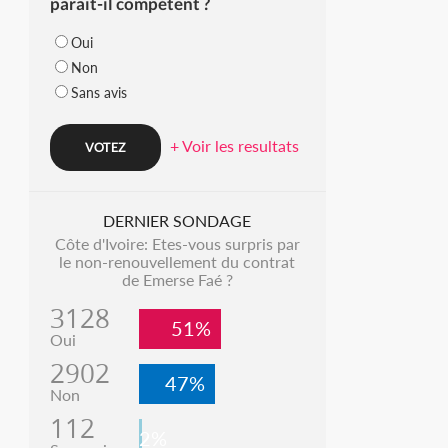
parait-il compétent ?
Oui
Non
Sans avis
+ Voir les resultats
DERNIER SONDAGE
Côte d'Ivoire: Etes-vous surpris par
le non-renouvellement du contrat
de Emerse Faé ?
3128
51%
Oui
2902
47%
Non
112
2%