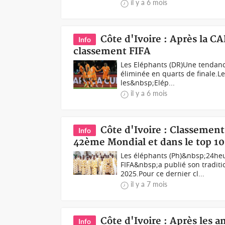
il y a 6 mois
Côte d'Ivoire : Après la C
Info
classement FIFA
Les Eléphants (DR)Une tendance
éliminée en quarts de finale.L
les&nbsp;Elép...
il y a 6 mois
Côte d'Ivoire : Classement
Info
42ème Mondial et dans le top 10
Les éléphants (Ph)&nbsp;24heu
FIFA&nbsp;a publié son tradit
2025.Pour ce dernier cl...
il y a 7 mois
Côte d'Ivoire : Après les 
Info