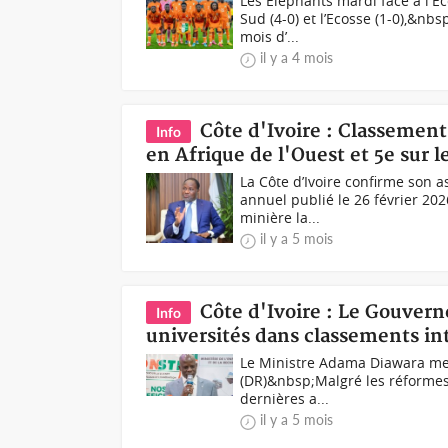
Les Eléphants mardi face à l'E
Sud (4-0) et l’Ecosse (1-0),&nb
mois d’...
il y a 4 mois
Côte d'Ivoire : Classement 
Info
en Afrique de l'Ouest et 5e sur 
La Côte d’Ivoire confirme son a
annuel publié le 26 février 2026
minière la...
il y a 5 mois
Côte d'Ivoire : Le Gouver
Info
universités dans classements in
Le Ministre Adama Diawara merc
(DR)&nbsp;Malgré les réformes
dernières a...
il y a 5 mois