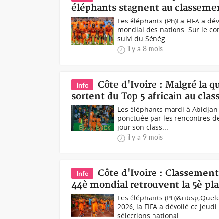
éléphants stagnent au classemen
Les éléphants (Ph)La FIFA a d
mondial des nations. Sur le con
suivi du Sénég...
il y a 8 mois
Côte d'Ivoire : Malgré la q
Info
sortent du Top 5 africain au cla
Les éléphants mardi à Abidjan 
ponctuée par les rencontres de
jour son class...
il y a 9 mois
Côte d'Ivoire : Classemen
Info
44è mondial retrouvent la 5è pla
Les éléphants (Ph)&nbsp;Quelq
2026, la FIFA a dévoilé ce jeu
sélections national...