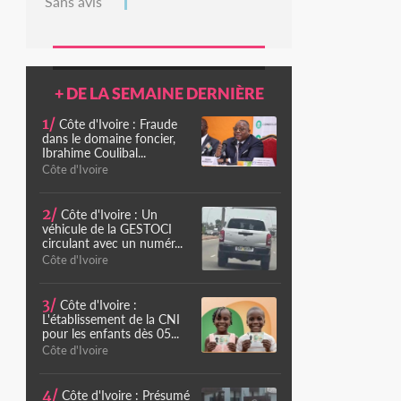
Sans avis
+ DE LA SEMAINE DERNIÈRE
1/
Côte d'Ivoire : Fraude
dans le domaine foncier,
Ibrahime Coulibal...
Côte d'Ivoire
2/
Côte d'Ivoire : Un
véhicule de la GESTOCI
circulant avec un numér...
Côte d'Ivoire
3/
Côte d'Ivoire :
L'établissement de la CNI
pour les enfants dès 05...
Côte d'Ivoire
4/
Côte d'Ivoire : Présumé