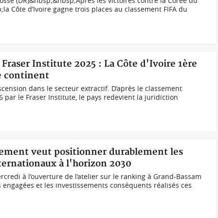
cosse (DR)&nbsp;&nbsp;Après les victoires contre la Corée du
sp;la Côte d’Ivoire gagne trois places au classement FIFA du
Fraser Institute 2025 : La Côte d'Ivoire 1ère
le continent
scension dans le secteur extractif. D’après le classement
 par le Fraser Institute, le pays redevient la juridiction
nement veut positionner durablement les
ternationaux à l'horizon 2030
redi à l’ouverture de l’atelier sur le ranking à Grand-Bassam
 engagées et les investissements conséquents réalisés ces