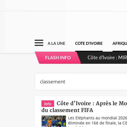
A LA UNE
COTE D'IVOIRE
AFRIQ
Côte d'Ivoire : I
FLASH INFO
Côte d'Ivoire : Après le Mo
Info
du classement FIFA
Les Eléphants au mondial 2026
éliminée en 16è de finale, la C