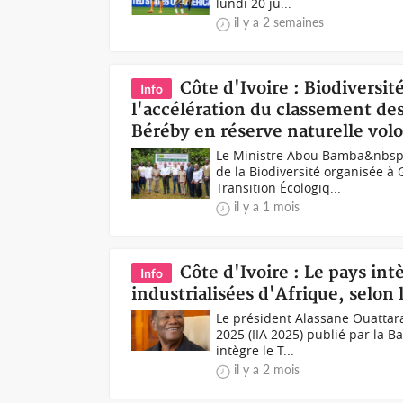
lundi 20 ju...
il y a 2 semaines
Côte d'Ivoire : Biodiversi
Info
l'accélération du classement de
Béréby en réserve naturelle volo
Le Ministre Abou Bamba&nbsp;
de la Biodiversité organisée à 
Transition Écologiq...
il y a 1 mois
Côte d'Ivoire : Le pays int
Info
industrialisées d'Afrique, selon
Le président Alassane Ouattara 
2025 (IIA 2025) publié par la B
intègre le T...
il y a 2 mois