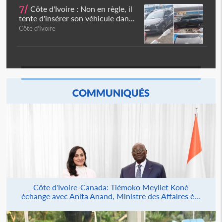
7/
Côte d'Ivoire : Non en règle, il
tente d'insérer son véhicule dan...
Côte d'Ivoire
COMMUNIQUÉS
Côte d'Ivoire-Canada: Tiémoko Meyliet Koné
échange avec Anita Anand, Ministre des Affaires é...