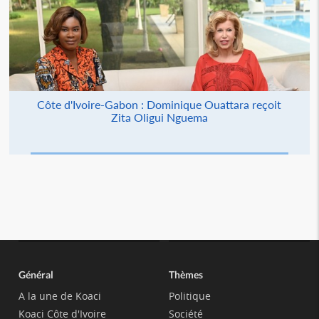
Côte d'Ivoire-Gabon : Dominique Ouattara reçoit
Zita Oligui Nguema
Général
Thèmes
A la une de Koaci
Politique
Koaci Côte d'Ivoire
Société