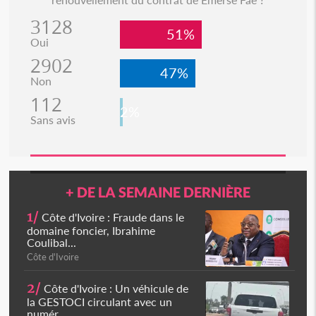
3128
51%
Oui
2902
47%
Non
112
2%
Sans avis
+ DE LA SEMAINE DERNIÈRE
1/
Côte d'Ivoire : Fraude dans le
domaine foncier, Ibrahime
Coulibal...
Côte d'Ivoire
2/
Côte d'Ivoire : Un véhicule de
la GESTOCI circulant avec un
numér...