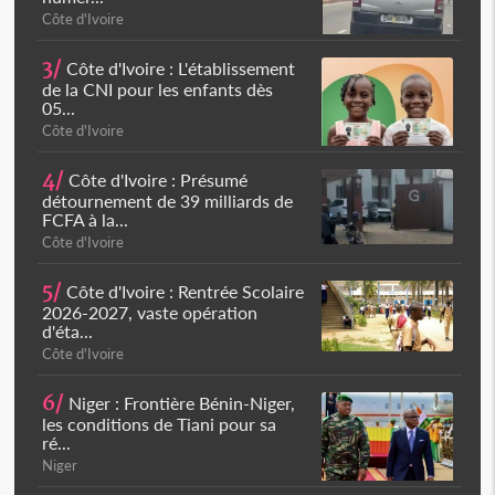
Côte d'Ivoire
3/
Côte d'Ivoire : L'établissement
de la CNI pour les enfants dès
05...
Côte d'Ivoire
4/
Côte d'Ivoire : Présumé
détournement de 39 milliards de
FCFA à la...
Côte d'Ivoire
5/
Côte d'Ivoire : Rentrée Scolaire
2026-2027, vaste opération
d'éta...
Côte d'Ivoire
6/
Niger : Frontière Bénin-Niger,
les conditions de Tiani pour sa
ré...
Niger