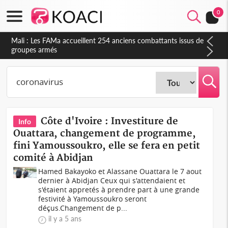
0
Mali : Les FAMa accueillent 254 anciens combattants issus de
groupes armés
Côte d'Ivoire : Investiture de
Info
Ouattara, changement de programme,
fini Yamoussoukro, elle se fera en petit
comité à Abidjan
Hamed Bakayoko et Alassane Ouattara le 7 aout
dernier à Abidjan Ceux qui s'attendaient et
s'étaient appretés à prendre part à une grande
festivité à Yamoussoukro seront
déçus.Changement de p...
il y a 5 ans