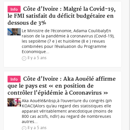
Côte d'Ivoire : Malgré la Covid-19,
Info
le FMI satisfait du déficit budgétaire en
dessous de 3%
Le Ministre de l'économie, Adama CoulibalyEn
raison de la pandémie à coronavirus (Covid-19),
les septième (7 e ) et huitième (8 e ) revues
combinées pour l’évaluation du Programme
Economique...
il y a 5 ans
Côte d'Ivoire : Aka Aouélé affirme
Info
que le pays est « en position de
contrôler l'épidémie à Coronavirus »
Aka Aouélé&nbsp;à l'ouverture du congrès (ph
KOACI)Alors qu'au regard des statistiques elle
apparait véritablement anecdotique (moins de
800 cas actifs, ndlr) au regard de nombreuses
autres...
il y a 5 ans