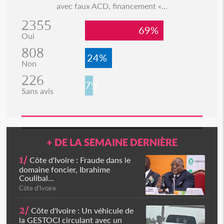
avec faux ACD, financement «...
2355
69%
Oui
808
24%
Non
226
7%
Sans avis
+ DE LA SEMAINE DERNIÈRE
1/
Côte d'Ivoire : Fraude dans le
domaine foncier, Ibrahime
Coulibal...
Côte d'Ivoire
2/
Côte d'Ivoire : Un véhicule de
la GESTOCI circulant avec un