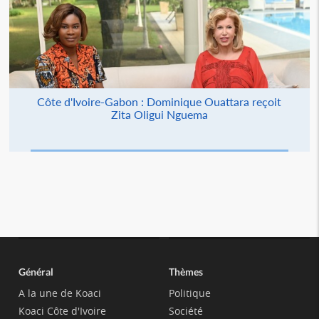
Côte d'Ivoire-Gabon : Dominique Ouattara reçoit
Zita Oligui Nguema
Général
Thèmes
A la une de Koaci
Politique
Koaci Côte d'Ivoire
Société