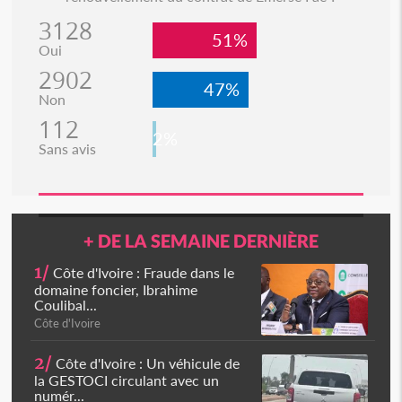
3128
51%
Oui
2902
47%
Non
112
2%
Sans avis
+ DE LA SEMAINE DERNIÈRE
1/
Côte d'Ivoire : Fraude dans le
domaine foncier, Ibrahime
Coulibal...
Côte d'Ivoire
2/
Côte d'Ivoire : Un véhicule de
la GESTOCI circulant avec un
numér...