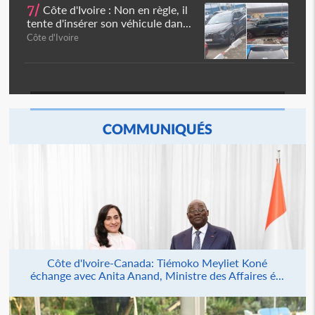
7/
Côte d'Ivoire : Non en règle, il
tente d'insérer son véhicule dan...
Côte d'Ivoire
COMMUNIQUÉS
Côte d'Ivoire-Canada: Tiémoko Meyliet Koné
échange avec Anita Anand, Ministre des Affaires é...