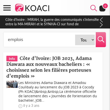
0
Côte d'Ivoire : Indépendance 2026, Thiam plaide pour un
environnement démocratique plus apaisé
Côte d'Ivoire: JOB 2023, Adama
Info
Diawara aux nouveaux bacheliers : «
choisissez selon les filières porteuses
d'emplois »
Les Ministres Adama Diawara et Amadou
Coulibaly au lancement du JOB 2023 à Cocody
(Ph KOACI)&nbsp;&nbsp;La cérémonie officielle
de lancement des « Journées de l’orientation du
bachelier, JOB...
il y a 3 ans