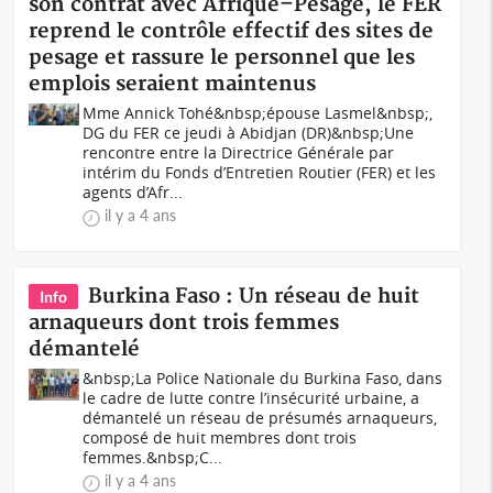
son contrat avec Afrique–Pesage, le FER
reprend le contrôle effectif des sites de
pesage et rassure le personnel que les
emplois seraient maintenus
Mme Annick Tohé&nbsp;épouse Lasmel&nbsp;,
DG du FER ce jeudi à Abidjan (DR)&nbsp;Une
rencontre entre la Directrice Générale par
intérim du Fonds d’Entretien Routier (FER) et les
agents d’Afr...
il y a 4 ans
Burkina Faso : Un réseau de huit
Info
arnaqueurs dont trois femmes
démantelé
&nbsp;La Police Nationale du Burkina Faso, dans
le cadre de lutte contre l’insécurité urbaine, a
démantelé un réseau de présumés arnaqueurs,
composé de huit membres dont trois
femmes.&nbsp;C...
il y a 4 ans