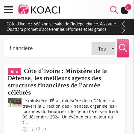
0
Côte d'Ivoire : À Abidjan, Amadou Oury Bah admire le modèle
ivoirien et veut s'en inspirer pour accélérer le développement
de la Guinée
Côte d'Ivoire : Ministère de la
Info
Défense, les meilleurs agents des
structures financières de l'armée
célébrés
Le ministère d'État, ministère de la Défense, à
travers la Direction des Finances, organise les «
Journées du Financier » les jeudi 05 et vendredi
06 décembre 2024. Un événement majeur qui
c...
il y a 1 an