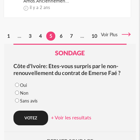
Amos.Anciennemen...
il y a 2 ans
Voir Plus
1
...
3
4
5
6
7
...
10
SONDAGE
Côte d'Ivoire: Etes-vous surpris par le non-
renouvellement du contrat de Emerse Faé ?
Oui
Non
Sans avis
+ Voir les resultats