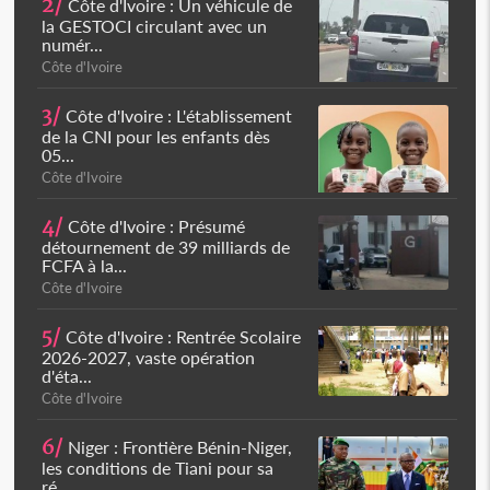
2/
Côte d'Ivoire : Un véhicule de
la GESTOCI circulant avec un
numér...
Côte d'Ivoire
3/
Côte d'Ivoire : L'établissement
de la CNI pour les enfants dès
05...
Côte d'Ivoire
4/
Côte d'Ivoire : Présumé
détournement de 39 milliards de
FCFA à la...
Côte d'Ivoire
5/
Côte d'Ivoire : Rentrée Scolaire
2026-2027, vaste opération
d'éta...
Côte d'Ivoire
6/
Niger : Frontière Bénin-Niger,
les conditions de Tiani pour sa
ré...