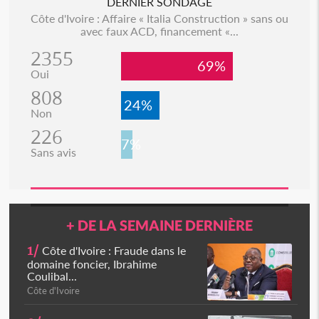
DERNIER SONDAGE
Côte d'Ivoire : Affaire « Italia Construction » sans ou
avec faux ACD, financement «...
2355
69%
Oui
808
24%
Non
226
7%
Sans avis
+ DE LA SEMAINE DERNIÈRE
1/
Côte d'Ivoire : Fraude dans le
domaine foncier, Ibrahime
Coulibal...
Côte d'Ivoire