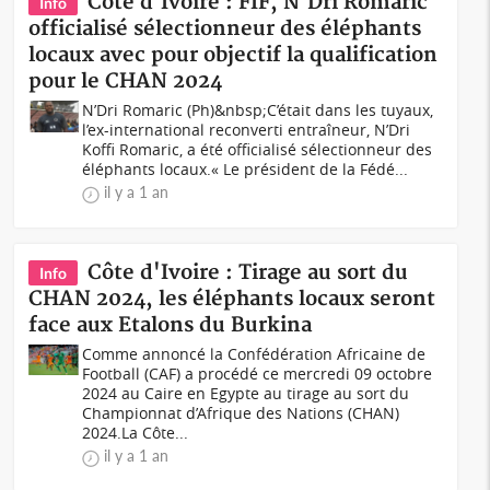
Côte d'Ivoire : FIF, N'Dri Romaric
Info
officialisé sélectionneur des éléphants
locaux avec pour objectif la qualification
pour le CHAN 2024
N’Dri Romaric (Ph)&nbsp;C’était dans les tuyaux,
l’ex-international reconverti entraîneur, N’Dri
Koffi Romaric, a été officialisé sélectionneur des
éléphants locaux.« Le président de la Fédé...
il y a 1 an
Côte d'Ivoire : Tirage au sort du
Info
CHAN 2024, les éléphants locaux seront
face aux Etalons du Burkina
Comme annoncé la Confédération Africaine de
Football (CAF) a procédé ce mercredi 09 octobre
2024 au Caire en Egypte au tirage au sort du
Championnat d’Afrique des Nations (CHAN)
2024.La Côte...
il y a 1 an