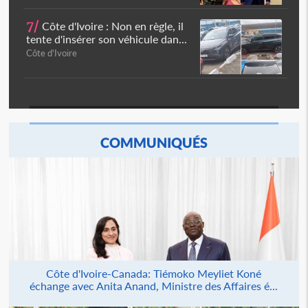
7/
Côte d'Ivoire : Non en règle, il
tente d'insérer son véhicule dan...
Côte d'Ivoire
COMMUNIQUÉS
Côte d'Ivoire-Canada: Tiémoko Meyliet Koné
échange avec Anita Anand, Ministre des Affaires é...