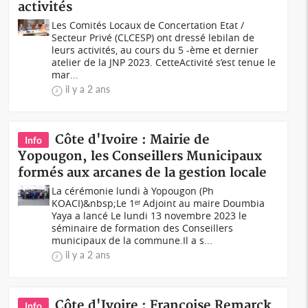
activités
Les Comités Locaux de Concertation Etat /
Secteur Privé (CLCESP) ont dressé lebilan de
leurs activités, au cours du 5 -ème et dernier
atelier de la JNP 2023. CetteActivité s’est tenue le
mar...
il y a 2 ans
Côte d'Ivoire : Mairie de
Info
Yopougon, les Conseillers Municipaux
formés aux arcanes de la gestion locale
La cérémonie lundi à Yopougon (Ph
KOACI)&nbsp;Le 1ᵉʳ Adjoint au maire Doumbia
Yaya a lancé Le lundi 13 novembre 2023 le
séminaire de formation des Conseillers
municipaux de la commune.Il a s...
il y a 2 ans
Côte d'Ivoire : Françoise Remarck
Info