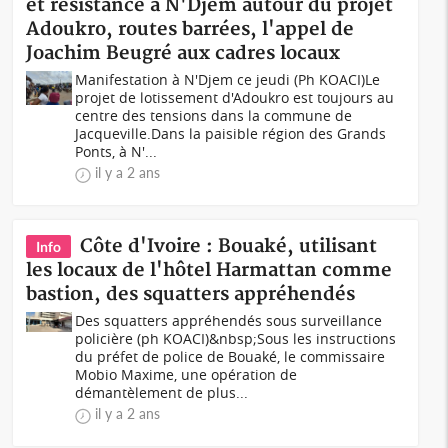
et résistance à N'Djem autour du projet
Adoukro, routes barrées, l'appel de
Joachim Beugré aux cadres locaux
Manifestation à N'Djem ce jeudi (Ph KOACI)Le
projet de lotissement d'Adoukro est toujours au
centre des tensions dans la commune de
Jacqueville.Dans la paisible région des Grands
Ponts, à N'...
il y a 2 ans
Côte d'Ivoire : Bouaké, utilisant
Info
les locaux de l'hôtel Harmattan comme
bastion, des squatters appréhendés
Des squatters appréhendés sous surveillance
policière (ph KOACI)&nbsp;Sous les instructions
du préfet de police de Bouaké, le commissaire
Mobio Maxime, une opération de
démantèlement de plus...
il y a 2 ans