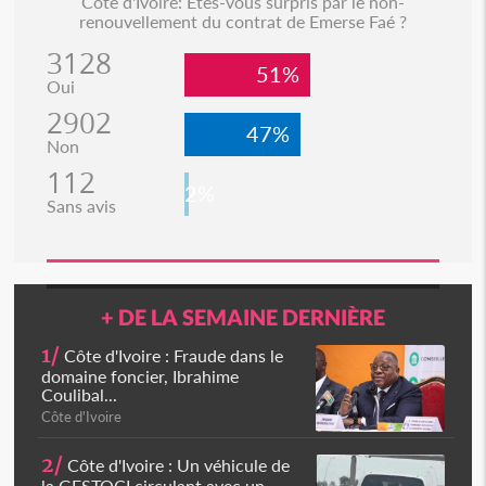
Côte d'Ivoire: Etes-vous surpris par le non-
renouvellement du contrat de Emerse Faé ?
3128
51%
Oui
2902
47%
Non
112
2%
Sans avis
+ DE LA SEMAINE DERNIÈRE
1/
Côte d'Ivoire : Fraude dans le
domaine foncier, Ibrahime
Coulibal...
Côte d'Ivoire
2/
Côte d'Ivoire : Un véhicule de
la GESTOCI circulant avec un