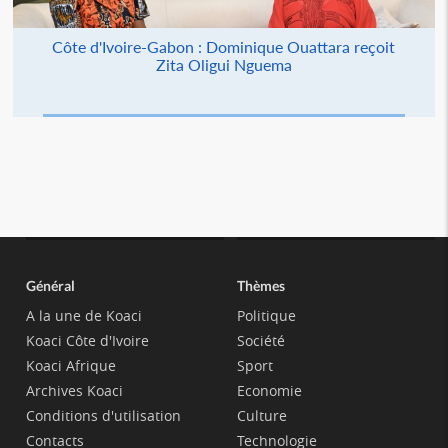
Côte d'Ivoire-Gabon : Dominique Ouattara reçoit
Zita Oligui Nguema
Général
Thèmes
A la une de Koaci
Politique
Koaci Côte d'Ivoire
Société
Koaci Afrique
Sport
Archives Koaci
Economie
Conditions d'utilisation
Culture
Contacts
Technologie