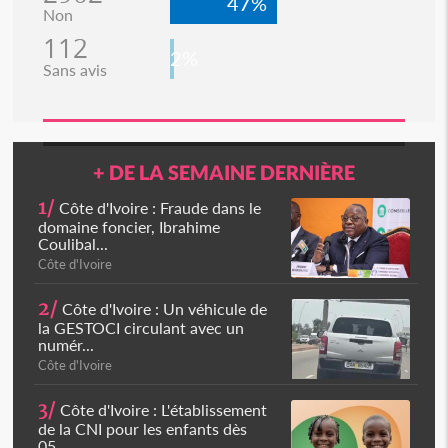
47%
Non
112
2%
Sans avis
+ DE LA SEMAINE DERNIÈRE
1/
Côte d'Ivoire : Fraude dans le
domaine foncier, Ibrahime
Coulibal...
Côte d'Ivoire
2/
Côte d'Ivoire : Un véhicule de
la GESTOCI circulant avec un
numér...
Côte d'Ivoire
3/
Côte d'Ivoire : L'établissement
de la CNI pour les enfants dès
05...