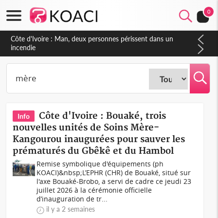
0
Côte d'Ivoire : Séileu, la célébration de la fête nationale
transformée en vaste campagne contre les produits
dépigmentants dangereux
Côte d'Ivoire : Bouaké, trois
Info
nouvelles unités de Soins Mère-
Kangourou inaugurées pour sauver les
prématurés du Gbêkê et du Hambol
Remise symbolique d'équipements (ph
KOACI)&nbsp;L’EPHR (CHR) de Bouaké, situé sur
l'axe Bouaké-Brobo, a servi de cadre ce jeudi 23
juillet 2026 à la cérémonie officielle
d’inauguration de tr...
il y a 2 semaines