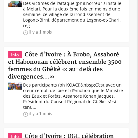
Des victimes de l'attaque (ph)L’horreur s’installe
à Melari. Pour la deuxième fois en moins d’une
semaine, ce village de l’arrondissement de
Logone-Birni, département du Logone-et-Chari,
rég...
il y a 1 mois
Côte d'Ivoire : À Brobo, Assahoré
Info
et Habonouan célèbrent ensemble 3500
femmes du Gbêkê « au-delà des
divergences...»
Des participants (ph KOACI)&nbsp;C’est avec un
cœur rempli de joie et d’émotion que le Ministre
des Eaux et Forêts, Assahoré Konan Jacques,
Président du Conseil Régional de Gbêkê, s’est
tenu...
il y a 1 mois
Côte d'Ivoire : DGI, célébration
Info