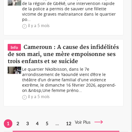
de la région de Gbêkê, une intervention rapide
de la police a permis de sauver une fillette
victime de graves maltraitance dans le quartier
po...
il y a 5 mois
Cameroun : A cause des infidélités
Info
de son mari, une mère empoisonne ses
trois enfants et se suicide
Le quartier Nkolbisson, dans le 7e
arrondissement de Yaoundé vient d’être le
théâtre d’un drame familial d'une violence
extrême, le dimanche 16 février 2026, apprend-
on.&nbsp;Une femme préno...
il y a 5 mois
Voir Plus
1
2
3
4
5
...
12