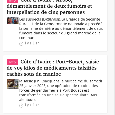
Côte d'Ivoire : Abobo,
Info
démantèlement de deux fumoirs et
interpellation de cinq personnes
Les suspects (DR)&nbsp;La Brigade de Sécurité
Rurale 1 de la Gendarmerie nationale a procédé
la semaine dernière au démantèlement de deux
fumoirs dans le secteur du grand marché de la
commun...
il y a 1 an
Côte d'Ivoire : Port-Bouët, saisie
Info
de 709 kilos de médicaments falsifiés
cachés sous du manioc
la saisie (Ph Koaci)Dans la nuit calme du samedi
25 janvier 2025, une opération de routine des
forces de gendarmerie à Port-Bouët s’est
transformée en une saisie spectaculaire. Aux
alentours...
il y a 1 an