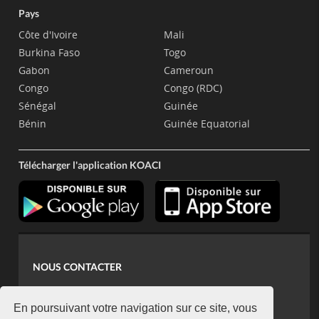
Pays
Côte d'Ivoire
Mali
Burkina Faso
Togo
Gabon
Cameroun
Congo
Congo (RDC)
Sénégal
Guinée
Bénin
Guinée Equatorial
Télécharger l'application KOACI
NOUS CONTACTER
contact@koaci.com
koaci@yahoo.fr
En poursuivant votre navigation sur ce site, vous