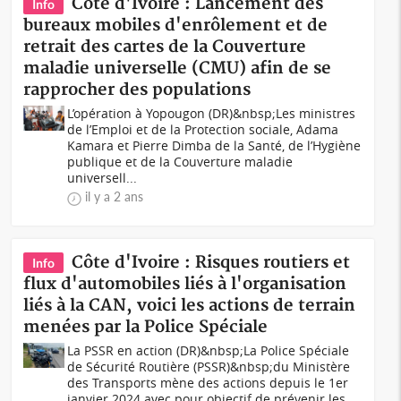
Côte d'Ivoire : Lancement des
Info
bureaux mobiles d'enrôlement et de
retrait des cartes de la Couverture
maladie universelle (CMU) afin de se
rapprocher des populations
L’opération à Yopougon (DR)&nbsp;Les ministres
de l’Emploi et de la Protection sociale, Adama
Kamara et Pierre Dimba de la Santé, de l’Hygiène
publique et de la Couverture maladie
universell...
il y a 2 ans
Côte d'Ivoire : Risques routiers et
Info
flux d'automobiles liés à l'organisation
liés à la CAN, voici les actions de terrain
menées par la Police Spéciale
La PSSR en action (DR)&nbsp;La Police Spéciale
de Sécurité Routière (PSSR)&nbsp;du Ministère
des Transports mène des actions depuis le 1er
janvier 2024 avec pour objectif de prévenir les