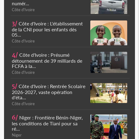
numér...
Côte d'Ivoire
3/
Côte d'Ivoire : L'établissement
de la CNI pour les enfants dès
05...
Côte d'Ivoire
4/
Côte d'Ivoire : Présumé
détournement de 39 milliards de
FCFA à la...
Côte d'Ivoire
5/
Côte d'Ivoire : Rentrée Scolaire
2026-2027, vaste opération
d'éta...
Côte d'Ivoire
6/
Niger : Frontière Bénin-Niger,
les conditions de Tiani pour sa
ré...
Niger