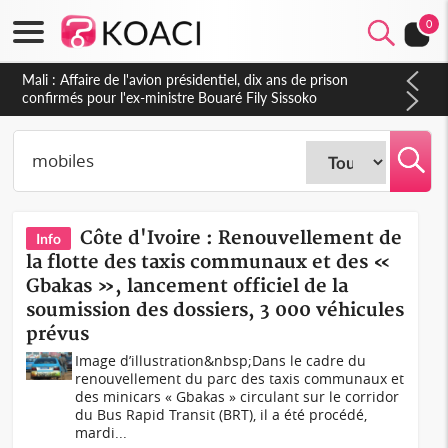
0
Nigeria : Le Togo et le Cameroun principaux acheteurs des
produits de la raffinerie Dangote en juillet
Côte d'Ivoire : Renouvellement de
Info
la flotte des taxis communaux et des «
Gbakas », lancement officiel de la
soumission des dossiers, 3 000 véhicules
prévus
Image d’illustration&nbsp;Dans le cadre du
renouvellement du parc des taxis communaux et
des minicars « Gbakas » circulant sur le corridor
du Bus Rapid Transit (BRT), il a été procédé,
mardi...