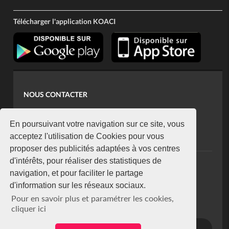
Télécharger l'application KOACI
NOUS CONTACTER
contact@koaci.com
koaci@yahoo.fr
En poursuivant votre navigation sur ce site, vous
+225 07 08 85 52 93
acceptez l'utilisation de Cookies pour vous
proposer des publicités adaptées à vos centres
d'intérêts, pour réaliser des statistiques de
NEWSLETTER
navigation, et pour faciliter le partage
Restez connecté via notre newsletter
d'information sur les réseaux sociaux.
S'abonner
Pour en savoir plus et paramétrer les cookies,
Se désabonner
cliquer ici