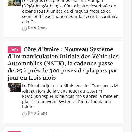
Les engins réceptionnés mardi à Abidjan
(DR)&nbsp;&nbsp;La Côte d’Ivoire s’est dotée de
dix&nbsp;(10) unités de cliniques mobiles de
soins et de vaccination pour la sécurité sanitaire
à la C...
il y a 2 ans
Côte d'Ivoire : Nouveau Système
Info
d'Immatriculation Initiale des Véhicules
Automobiles (NSIIV), la cadence passe
de 25 à près de 300 poses de plaques par
jour en trois mois
Le Dircab adjoint du Ministère des Transports M.
Alliagui lors de la visite jeudi au GUA (Ph
KOACI)&nbsp;Plus de trois mois après la mise en
place du nouveau Système d’Immatriculation
Initia...
il y a 2 ans