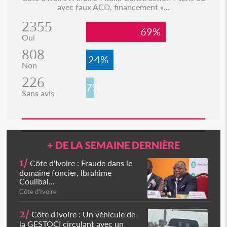
avec faux ACD, financement «...
2355
69%
Oui
808
24%
Non
226
7%
Sans avis
+ DE LA SEMAINE DERNIÈRE
1/
Côte d'Ivoire : Fraude dans le
domaine foncier, Ibrahime
Coulibal...
Côte d'Ivoire
2/
Côte d'Ivoire : Un véhicule de
la GESTOCI circulant avec un