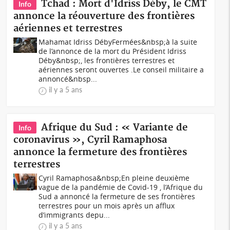
Tchad : Mort d'Idriss Déby, le CMT
Info
annonce la réouverture des frontières
aériennes et terrestres
Mahamat Idriss DébyFermées&nbsp;à la suite
de l’annonce de la mort du Président Idriss
Déby&nbsp;, les frontières terrestres et
aériennes seront ouvertes .Le conseil militaire a
annoncé&nbsp...
il y a 5 ans
Afrique du Sud : « Variante de
Info
coronavirus », Cyril Ramaphosa
annonce la fermeture des frontières
terrestres
Cyril Ramaphosa&nbsp;En pleine deuxième
vague de la pandémie de Covid-19 , l’Afrique du
Sud a annoncé la fermeture de ses frontières
terrestres pour un mois après un afflux
d’immigrants depu...
il y a 5 ans