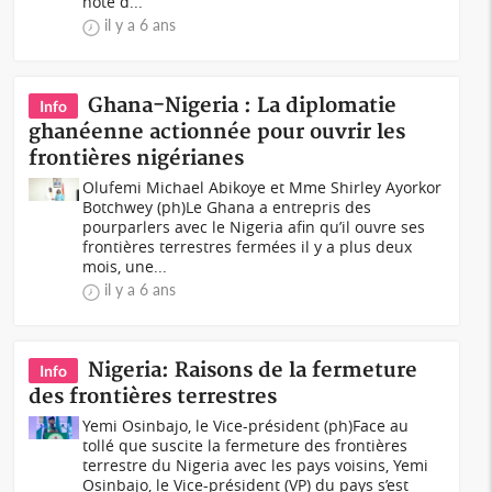
note d...
il y a 6 ans
Ghana-Nigeria : La diplomatie
Info
ghanéenne actionnée pour ouvrir les
frontières nigérianes
Olufemi Michael Abikoye et Mme Shirley Ayorkor
Botchwey (ph)Le Ghana a entrepris des
pourparlers avec le Nigeria afin qu’il ouvre ses
frontières terrestres fermées il y a plus deux
mois, une...
il y a 6 ans
Nigeria: Raisons de la fermeture
Info
des frontières terrestres
Yemi Osinbajo, le Vice-président (ph)Face au
tollé que suscite la fermeture des frontières
terrestre du Nigeria avec les pays voisins, Yemi
Osinbajo, le Vice-président (VP) du pays s’est