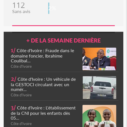
112
2%
Sans avis
+ DE LA SEMAINE DERNIÈRE
1/
Côte d'Ivoire : Fraude dans le
domaine foncier, Ibrahime
Coulibal...
Côte d'Ivoire
2/
Côte d'Ivoire : Un véhicule de
la GESTOCI circulant avec un
numér...
Côte d'Ivoire
3/
Côte d'Ivoire : L'établissement
de la CNI pour les enfants dès
05...
Côte d'Ivoire