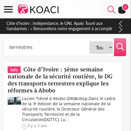
0
Sierra Leone : Un projet de réforme constitutionnelle en
gestation, points clés des amendements, un exclu d'avance
Côte d'Ivoire : 3ème semaine
Info
nationale de la sécurité routière, le DG
des transports terrestres explique les
réformes à Abobo
Lucien Tiéssé à Abobo (DR)&nbsp;Dans le cadre
de la 3ᵉ édition de la semaine nationale de la
sécurité routière, le Directeur Général des
Transports Terrestres et de la
Circulation(DGTTC), Lu...
il y a 3 ans