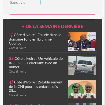
Sans avis
+ DE LA SEMAINE DERNIÈRE
1/
Côte d'Ivoire : Fraude dans le
domaine foncier, Ibrahime
Coulibal...
Côte d'Ivoire
2/
Côte d'Ivoire : Un véhicule de
la GESTOCI circulant avec un
numér...
Côte d'Ivoire
3/
Côte d'Ivoire : L'établissement
de la CNI pour les enfants dès
05...
Côte d'Ivoire