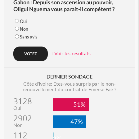
Gabon : Depuis son ascension au pouvoir,
Oligui Nguema vous parait-il compétent ?
Oui
Non
Sans avis
+ Voir les resultats
DERNIER SONDAGE
Côte d'Ivoire: Etes-vous surpris par le non-
renouvellement du contrat de Emerse Faé ?
3128
51%
Oui
2902
47%
Non
112
2%