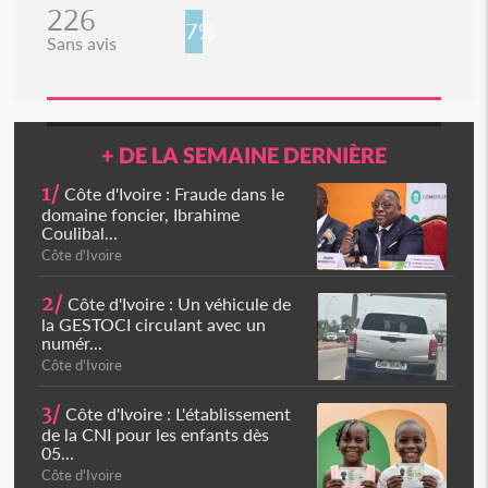
226
7%
Sans avis
+ DE LA SEMAINE DERNIÈRE
1/
Côte d'Ivoire : Fraude dans le
domaine foncier, Ibrahime
Coulibal...
Côte d'Ivoire
2/
Côte d'Ivoire : Un véhicule de
la GESTOCI circulant avec un
numér...
Côte d'Ivoire
3/
Côte d'Ivoire : L'établissement
de la CNI pour les enfants dès
05...
Côte d'Ivoire