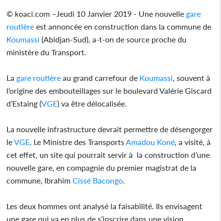
© koaci.com –Jeudi 10 Janvier 2019 - Une nouvelle
gare
routière
est annoncée en construction dans la commune de
Koumassi
(Abidjan-Sud), a-t-on de source proche du
ministère du Transport.
La
gare routière
au grand carrefour de
Koumassi
, souvent à
l’origine des embouteillages sur le boulevard Valérie Giscard
d’Estaing (
VGE
) va être délocalisée.
La nouvelle infrastructure devrait permettre de désengorger
le
VGE
. Le Ministre des Transports
Amadou Koné
, a visité, à
cet effet, un site qui pourrait servir à la construction d’une
nouvelle gare, en compagnie du premier magistrat de la
commune, Ibrahim
Cissé Bacongo
.
Les deux hommes ont analysé la faisabilité. Ils envisagent
une gare qui va en plus de s’inscrire dans une vision