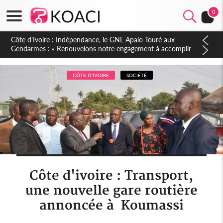
0
Sierra Leone : Un projet de réforme constitutionnelle en
gestation, points clés des amendements, un exclu d'avance
CÔTE D'IVOIRE
SOCIÉTÉ
Côte d'ivoire : Transport,
une nouvelle gare routière
annoncée à Koumassi