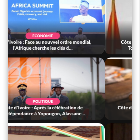
SOCIÉTÉ
Côte d'Ivoire : Indépendance, le GNL Apalo
Touré aux Gendarmes : « Renouvel...
SOCIÉTÉ
Côte d'Ivoire : L'arnaque au Mobile Money par
liens frauduleux se répand ac...