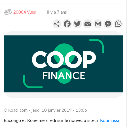
20084 Vues
Il y a 7 ans
Partager
Facebook
Twitter
Email
Gmail
Messen
W
© Koaci.com - jeudi 10 janvier 2019 - 13:06
Bacongo et Koné mercredi sur le nouveau site à
Koumassi