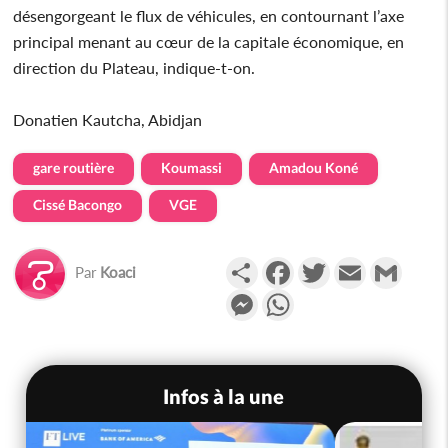
désengorgeant le flux de véhicules, en contournant l’axe
principal menant au cœur de la capitale économique, en
direction du Plateau, indique-t-on.
Donatien Kautcha, Abidjan
gare routière
Koumassi
Amadou Koné
Cissé Bacongo
VGE
Partager
Facebook
Twitter
Email
Gmail
Par
Koaci
Messenger
WhatsApp
Infos à la une