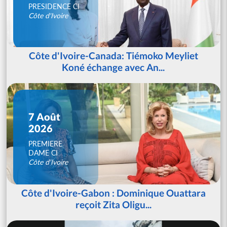
PRESIDENCE CI
Côte d'Ivoire
Côte d'Ivoire-Canada: Tiémoko Meyliet
Koné échange avec An...
7 Août
2026
PREMIERE
DAME CI
Côte d'Ivoire
Côte d'Ivoire-Gabon : Dominique Ouattara
reçoit Zita Oligu...