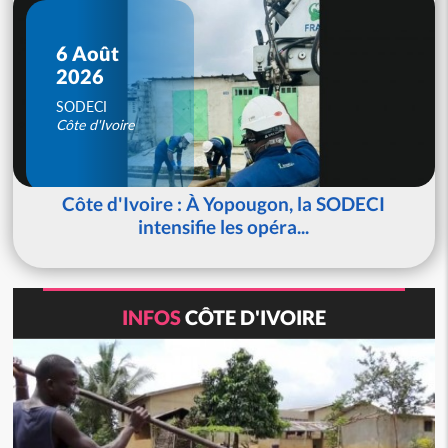
6 Août
2026
SODECI
Côte d'Ivoire
Côte d'Ivoire : À Yopougon, la SODECI
intensifie les opéra...
INFOS
CÔTE D'IVOIRE