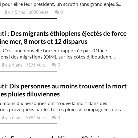
 pour élire leur président, un scrutin sans grand enjeu&...
il y a 5 ans 6050 Vues
0
ti : Des migrants éthiopiens éjectés de force
ine mer, 8 morts et 12 disparus
 C’est une nouvelle horreur rapportée par l'Office
ional des migrations (OIM), sur les côtes djiboutienn...
l y a 5 ans 7176 Vues
0
ti: Dix personnes au moins trouvent la mort
es pluies diluviennes
 moins dix personnes ont trouvé la mort dans des
ons provoquées par les fortes pluies accompagnées de ra...
l y a 6 ans 5984 Vues
0