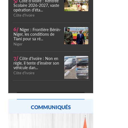
5/
Côte d'Ivoire : Rentrée
Scolaire 2026-2027, vaste
opération d'éta...
Côte d'Ivoire
6/
Niger : Frontière Bénin-
Niger, les conditions de
Tiani pour sa ré...
Niger
7/
Côte d'Ivoire : Non en
règle, il tente d'insérer son
véhicule dan...
Côte d'Ivoire
COMMUNIQUÉS