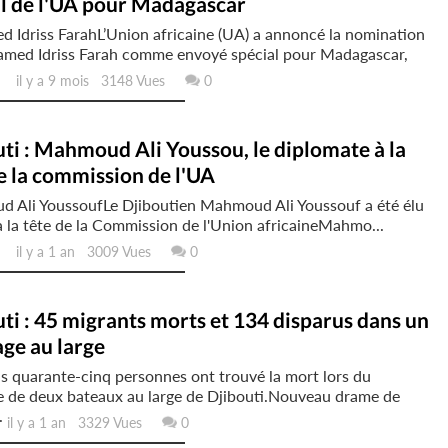
al de l'UA pour Madagascar
 Idriss FarahL’Union africaine (UA) a annoncé la nomination
med Idriss Farah comme envoyé spécial pour Madagascar,
il y a 9 mois 3148 Vues
0
ti : Mahmoud Ali Youssou, le diplomate à la
e la commission de l'UA
 Ali YoussoufLe Djiboutien Mahmoud Ali Youssouf a été élu
 la tête de la Commission de l'Union africaineMahmo...
il y a 1 an 3009 Vues
0
ti : 45 migrants morts et 134 disparus dans un
ge au large
 quarante-cinq personnes ont trouvé la mort lors du
e de deux bateaux au large de Djibouti.Nouveau drame de
.
l y a 1 an 3329 Vues
0