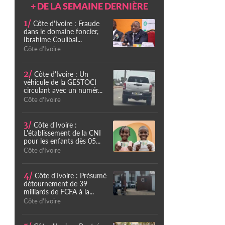
+ DE LA SEMAINE DERNIÈRE
1/
Côte d'Ivoire : Fraude
dans le domaine foncier,
Ibrahime Coulibal...
Côte d'Ivoire
2/
Côte d'Ivoire : Un
véhicule de la GESTOCI
circulant avec un numér...
Côte d'Ivoire
3/
Côte d'Ivoire :
L'établissement de la CNI
pour les enfants dès 05...
Côte d'Ivoire
4/
Côte d'Ivoire : Présumé
détournement de 39
milliards de FCFA à la...
Côte d'Ivoire