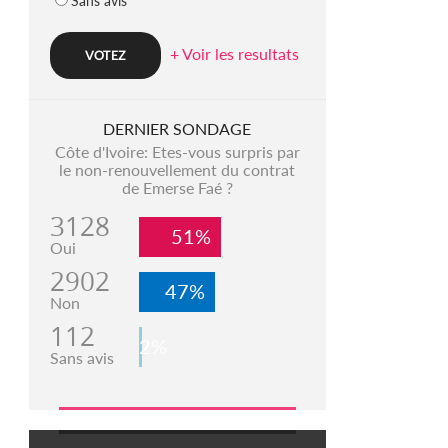
Sans avis
+ Voir les resultats
DERNIER SONDAGE
Côte d'Ivoire: Etes-vous surpris par
le non-renouvellement du contrat
de Emerse Faé ?
3128
51%
Oui
2902
47%
Non
112
2%
Sans avis