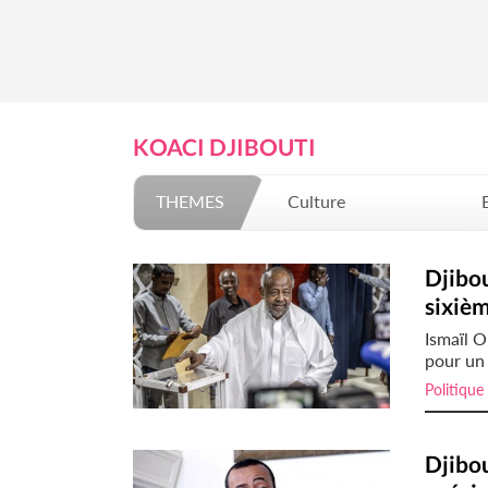
KOACI DJIBOUTI
THEMES
Culture
Mode
Djibou
sixiè
Ismaïl O
pour un 
Politique
Djibo