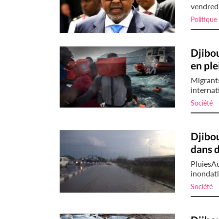
vendredi
Politique
Djibou
en ple
Migrants
internat
Société
i
Djibou
dans d
PluiesAu
inondati
Société
i