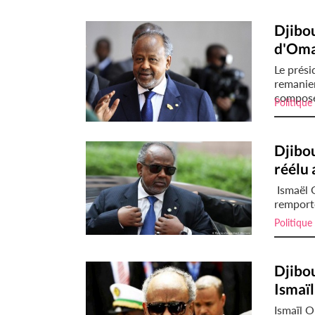
Djibo
d'Oma
Le prési
remanie
composé
Politique
Djibou
réélu 
Ismaël 
remporté
Politique
Djibou
Ismaïl
Ismaïl O