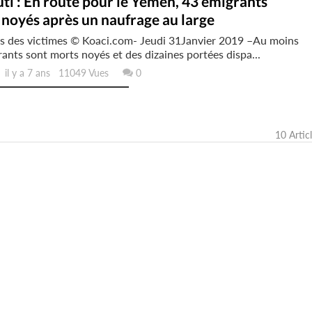
ti : En route pour le Yémen, 43 émigrants
noyés après un naufrage au large
ps des victimes © Koaci.com- Jeudi 31Janvier 2019 –Au moins
ants sont morts noyés et des dizaines portées dispa...
l y a 7 ans 11049 Vues
0
10 Artic