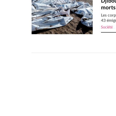
Djibou
morts 
Les cor
43 émigr
Société
i