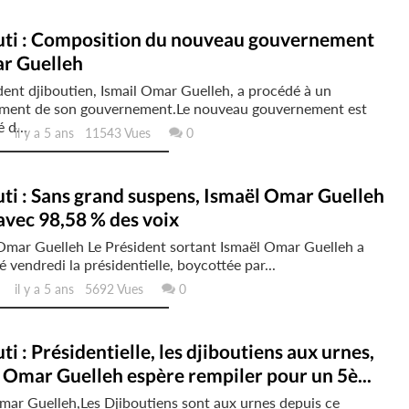
uti : Composition du nouveau gouvernement
r Guelleh
dent djiboutien, Ismail Omar Guelleh, a procédé à un
ment de son gouvernement.Le nouveau gouvernement est
 d...
il y a 5 ans 11543 Vues
0
ti : Sans grand suspens, Ismaël Omar Guelleh
avec 98,58 % des voix
Omar Guelleh Le Président sortant Ismaël Omar Guelleh a
 vendredi la présidentielle, boycottée par...
il y a 5 ans 5692 Vues
0
ti : Présidentielle, les djiboutiens aux urnes,
 Omar Guelleh espère rempiler pour un 5è...
mar Guelleh,Les Djiboutiens sont aux urnes depuis ce