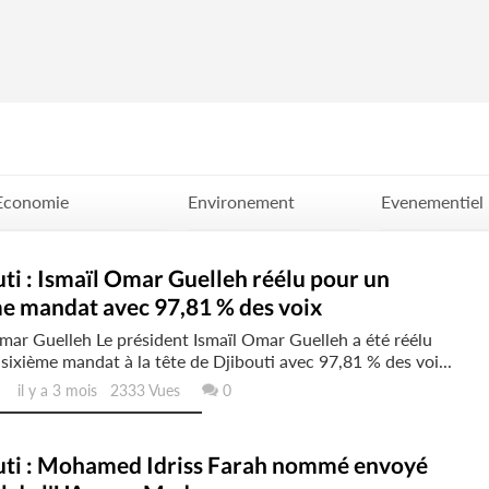
Economie
Environement
Evenementiel
Politique
Santé
Science
ti : Ismaïl Omar Guelleh réélu pour un
me mandat avec 97,81 % des voix
mar Guelleh Le président Ismaïl Omar Guelleh a été réélu
sixième mandat à la tête de Djibouti avec 97,81 % des voi...
il y a 3 mois 2333 Vues
0
uti : Mohamed Idriss Farah nommé envoyé