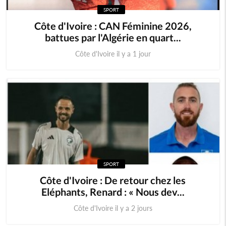
SPORT
Cameroun
Cap-Vert
Côte d'Ivoire : CAN Féminine 2026,
battues par l'Algérie en quart...
Centrafrique
Congo (RDC)
Côte d'Ivoire il y a 1 jour
Djibouti
Erythrée
Ethiopie
Gambie
Ghana
Guinée
Guinée Bissau
Guinnée Equatorial
SPORT
Kenya
Lesotho
Côte d'Ivoire : De retour chez les
Eléphants, Renard : « Nous dev...
Libéria
Madagascar
Côte d'Ivoire il y a 2 jours
Malawi
Mali