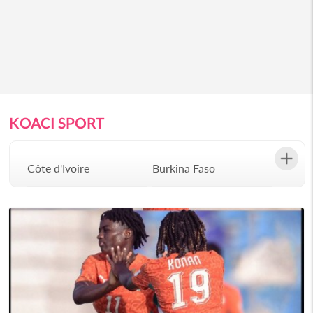
KOACI SPORT
Côte d'Ivoire
Burkina Faso
Gabon
Congo
Sénégal
Bénin
Afrique du Sud
Angola
Botswana
Burundi