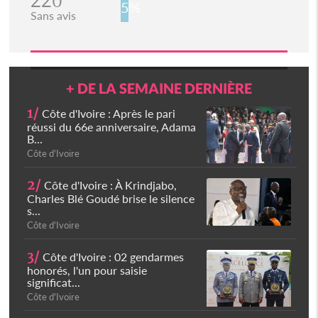
220
5%
Sans avis
+ DE LA SEMAINE DERNIÈRE
1/
Côte d'Ivoire : Après le pari
réussi du 66e anniversaire, Adama
B...
Côte d'Ivoire
2/
Côte d'Ivoire : À Krindjabo,
Charles Blé Goudé brise le silence
s...
Côte d'Ivoire
3/
Côte d'Ivoire : 02 gendarmes
honorés, l'un pour saisie
significat...
Côte d'Ivoire