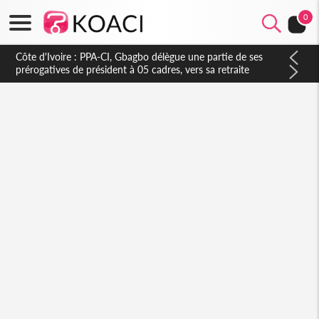
0
Côte d'Ivoire : PPA-CI, Gbagbo délègue une partie de ses
prérogatives de président à 05 cadres, vers sa retraite
politique ?