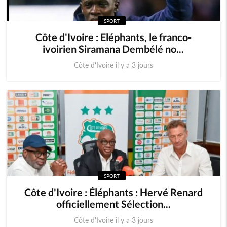
SPORT
Comores
Egypte
Côte d'Ivoire : Eléphants, le franco-
ivoirien Siramana Dembélé no...
Maroc
Tunisie
Côte d'Ivoire il y a 3 jours
Libye
Afrique
Soudan du sud
Cedeao
Monde
SPORT
Côte d'Ivoire : Éléphants : Hervé Renard
officiellement Sélection...
Côte d'Ivoire il y a 3 jours