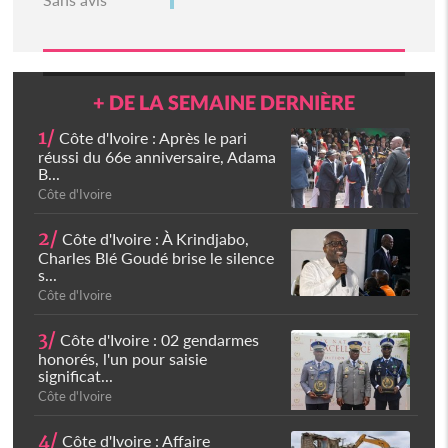
+ DE LA SEMAINE DERNIÈRE
1/
Côte d'Ivoire : Après le pari
réussi du 66e anniversaire, Adama
B...
Côte d'Ivoire
2/
Côte d'Ivoire : À Krindjabo,
Charles Blé Goudé brise le silence
s...
Côte d'Ivoire
3/
Côte d'Ivoire : 02 gendarmes
honorés, l'un pour saisie
significat...
Côte d'Ivoire
4/
Côte d'Ivoire : Affaire