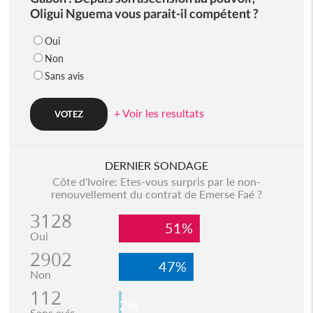
Oligui Nguema vous parait-il compétent ?
Oui
Non
Sans avis
+ Voir les resultats
DERNIER SONDAGE
Côte d'Ivoire: Etes-vous surpris par le non-
renouvellement du contrat de Emerse Faé ?
3128
51%
Oui
2902
47%
Non
112
2%
Sans avis