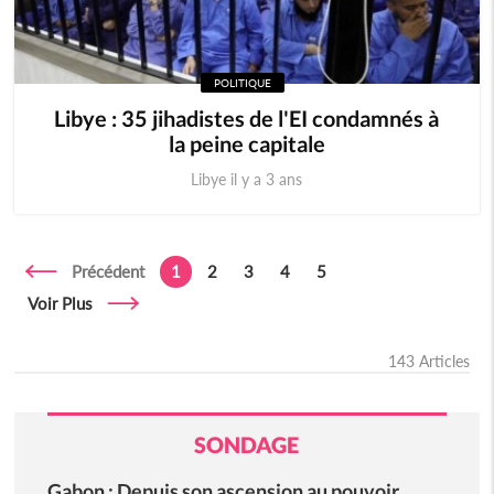
POLITIQUE
Libye : 35 jihadistes de l'EI condamnés à
la peine capitale
Libye il y a 3 ans
Précédent
1
2
3
4
5
Voir Plus
143 Articles
SONDAGE
Gabon : Depuis son ascension au pouvoir,