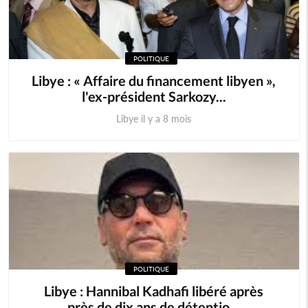
POLITIQUE
Libye : « Affaire du financement libyen »,
l'ex-président Sarkozy...
Libye il y a 8 mois
POLITIQUE
Libye : Hannibal Kadhafi libéré après
près de dix ans de détentio...