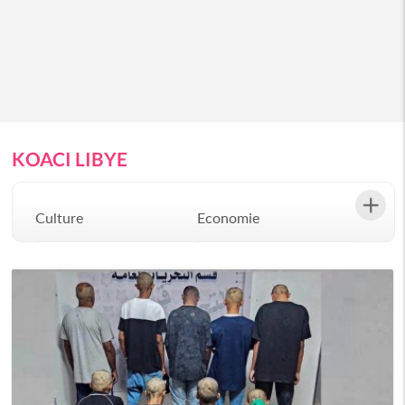
KOACI LIBYE
Culture
Economie
Environement
Evenementiel
Justice
Mode
Politique
Santé
Science
Société