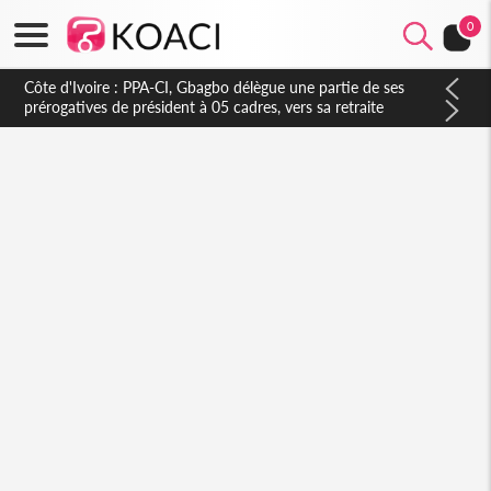
0
Côte d'Ivoire : PPA-CI, Gbagbo délègue une partie de ses
prérogatives de président à 05 cadres, vers sa retraite
politique ?