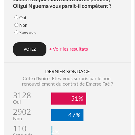
Oligui Nguema vous parait-il compétent ?
Oui
Non
Sans avis
+ Voir les resultats
DERNIER SONDAGE
Côte d'Ivoire: Etes-vous surpris par le non-
renouvellement du contrat de Emerse Faé ?
3128
51%
Oui
2902
47%
Non
110
2%
Sans avis