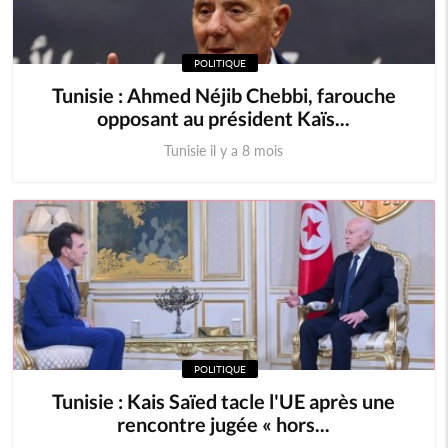
POLITIQUE
Tunisie : Ahmed Néjib Chebbi, farouche
opposant au président Kaïs...
Tunisie il y a 8 mois
POLITIQUE
Tunisie : Kais Saïed tacle l'UE après une
rencontre jugée « hors...