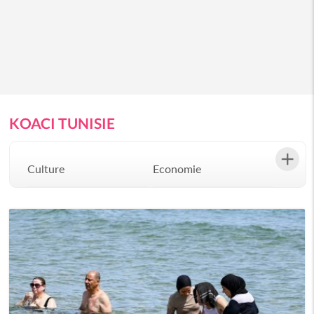
KOACI TUNISIE
Culture
Economie
Environement
Evenementiel
Justice
Mode
Politique
Santé
Science
Société