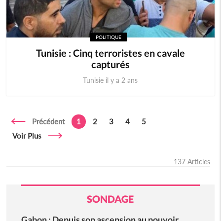
POLITIQUE
Tunisie : Cinq terroristes en cavale
capturés
Tunisie il y a 2 ans
Précédent
1
2
3
4
5
Voir Plus
137 Articles
SONDAGE
Gabon : Depuis son ascension au pouvoir,