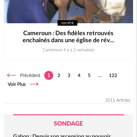
SOCIÉTÉ
Cameroun : Des fidèles retrouvés
enchaînés dans une église de rév...
Cameroun il y a 2 semaines
Précédent
1
2
3
4
5
...
122
Voir Plus
3511 Articles
SONDAGE
Gabon : Depuis son ascension au pouvoir,