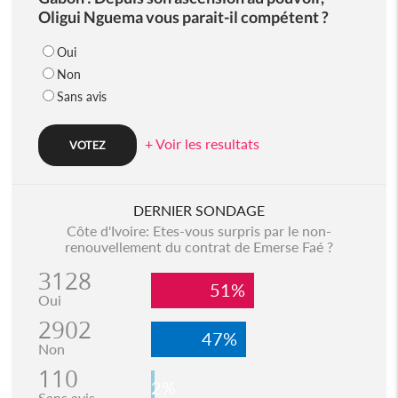
Oligui Nguema vous parait-il compétent ?
Oui
Non
Sans avis
+ Voir les resultats
DERNIER SONDAGE
Côte d'Ivoire: Etes-vous surpris par le non-
renouvellement du contrat de Emerse Faé ?
3128
51%
Oui
2902
47%
Non
110
2%
Sans avis