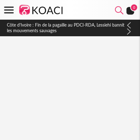
0
Côte d'Ivoire : Fin de la pagaille au PDCI-RDA, Lessiehi bannit
les mouvements sauvages