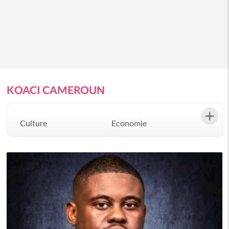
KOACI CAMEROUN
Culture
Economie
Environement
Evenementiel
Justice
Mode
Politique
Santé
Science
Société