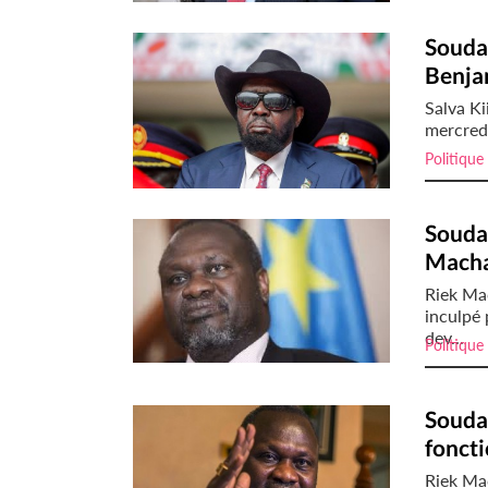
Soudan
Benja
Salva Ki
mercredi
Politique
Souda
Macha
Riek Ma
inculpé 
dev...
Politique
Souda
foncti
Riek Ma