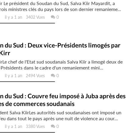
ir Le président du Soudan du Sud, Salva Kiir Mayardit, a
rois ministres clés du pays lors de son dernier remanieme...
il y a 1 an 3402 Vues
0
 du Sud : Deux vice-Présidents limogés par
Kirr
irLe chef de l'Etat sud soudanais Salva Kiir a limogé deux de
-Présidents dans le cadre d'un remaniement mini...
il y a 1 an 2494 Vues
0
 du Sud : Couvre feu imposé à Juba après des
ges de commerces soudanais
dent Salva KiirLes autorités sud soudanaises ont imposé un
eu dans tout le pays après une nuit de violence au cour...
il y a 1 an 3380 Vues
0