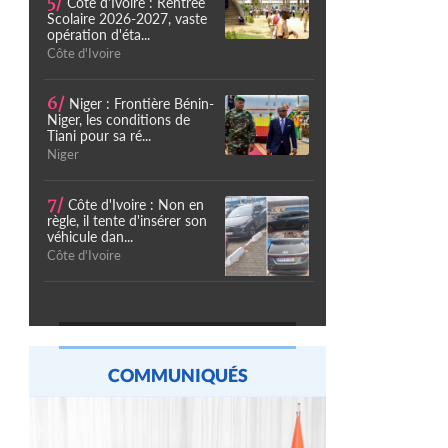
5/
Côte d'Ivoire : Rentrée
Scolaire 2026-2027, vaste
opération d'éta...
Côte d'Ivoire
6/
Niger : Frontière Bénin-
Niger, les conditions de
Tiani pour sa ré...
Niger
7/
Côte d'Ivoire : Non en
règle, il tente d'insérer son
véhicule dan...
Côte d'Ivoire
COMMUNIQUÉS