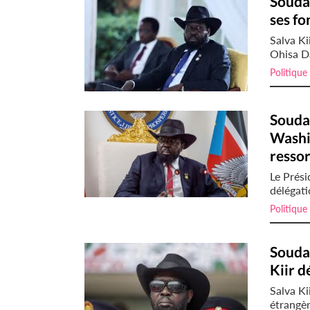
Soudan
ses fo
Salva Ki
Ohisa Da
Politique
Soudan
Washi
ressor
Le Prési
délégati
Politique
Soudan
Kiir d
Salva K
étrangèr