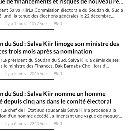
 de financements et risques de nouveau re...
dent Salva KiirLa Commission électorale du Soudan du Sud a
 lundi la tenue des élections générales le 22 décembre,...
il y a 1 mois 1092 Vues
0
 du Sud : Salva Kiir limoge son ministre des
es trois mois après sa nomination
ir Le président du Soudan du Sud, Salva Kiir, a démis de ses
s le ministre des Finances, Bak Barnaba Chol, lors d’...
il y a 5 mois 2046 Vues
0
n du Sud : Salva Kiir nomme un homme
 depuis cinq ans dans le comité électoral
irLe chef de l' Etat sud soudanais Salva Kiir a procédé à la
ion d'un homme décédé , alimentant une vague de moquer...
il y a 6 mois 2243 Vues
0