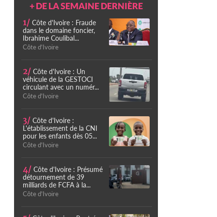
+ DE LA SEMAINE DERNIÈRE
1/
Côte d'Ivoire : Fraude
dans le domaine foncier,
Ibrahime Coulibal...
Côte d'Ivoire
2/
Côte d'Ivoire : Un
véhicule de la GESTOCI
circulant avec un numér...
Côte d'Ivoire
3/
Côte d'Ivoire :
L'établissement de la CNI
pour les enfants dès 05...
Côte d'Ivoire
4/
Côte d'Ivoire : Présumé
détournement de 39
milliards de FCFA à la...
Côte d'Ivoire