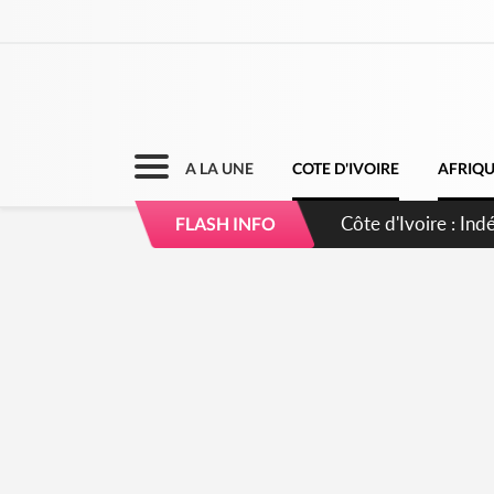
A LA UNE
COTE D'IVOIRE
AFRIQ
Sierra Leone : Un 
FLASH INFO
d'avance