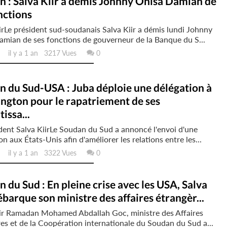
 : Salva Kiir a démis Johnny Ohisa Damian de
nctions
irLe président sud-soudanais Salva Kiir a démis lundi Johnny
mian de ses fonctions de gouverneur de la Banque du S...
il y a 1 an 3217 Vues
0
 du Sud-USA : Juba déploie une délégation à
ngton pour le rapatriement de ses
tissa...
dent Salva KiirLe Soudan du Sud a annoncé l'envoi d'une
on aux États-Unis afin d'améliorer les relations entre les...
il y a 1 an 3322 Vues
0
 du Sud : En pleine crise avec les USA, Salva
ébarque son ministre des affaires étrangèr...
iir Ramadan Mohamed Abdallah Goc, ministre des Affaires
es et de la Coopération internationale du Soudan du Sud a...