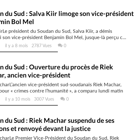
 du Sud : Salva Kiir limoge son vice-président
min Bol Mel
irLe président du Soudan du Sud, Salva Kiir, a démis
 son vice-président Benjamin Bol Mel, jusque-là perçu c...
il y a 8 mois 2787 Vues
0
n du Sud : Ouverture du procès de Riek
r, ancien vice-président
charL’ancien vice-président sud-soudanais Riek Machar,
pour « crimes contre l’humanité », a comparu lundi matin
il y a 10 mois 3007 Vues
0
n du Sud : Riek Machar suspendu de ses
ons et renvoyé devant la justice
charLe Premier Vice-Président du Soudan du Sud, Riek