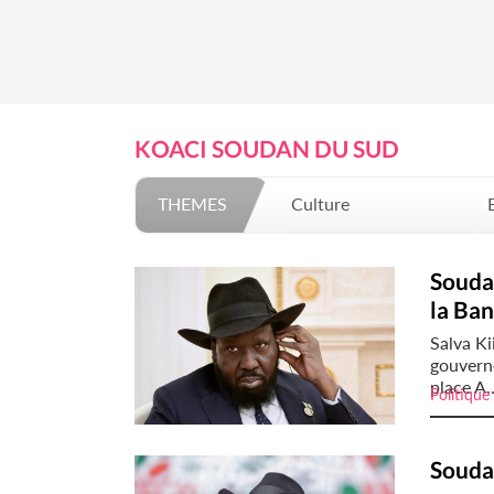
KOACI SOUDAN DU SUD
THEMES
Culture
Mode
Soudan
la Ban
Salva Ki
gouvern
place A..
Politique
Soudan