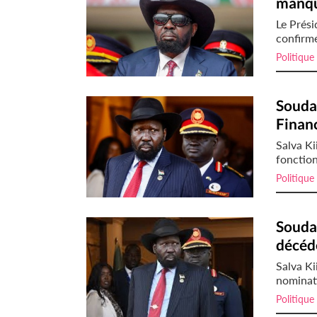
manque
Le Prési
confirmé
Politique
Soudan
Financ
Salva Ki
fonction
Politique
Souda
décédé
Salva Ki
nominat
Politique