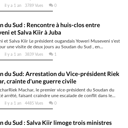
il y a 1 an 3789 Vues
0
 du Sud : Rencontre à huis-clos entre
ni et Salva Kiir à Juba
 et Salva Kiir Le président ougandais Yoweri Museveni s'est
ur une visite de deux jours au Soudan du Sud , en...
il y a 1 an 3839 Vues
1
 du Sud: Arrestation du Vice-président Riek
, crainte d'une guerre civile
charRiek Machar, le premier vice-président du Soudan du
té arrêté, faisant craindre une escalade de conflit dans le...
il y a 1 an 4485 Vues
0
 du Sud : Salva Kiir limoge trois ministres