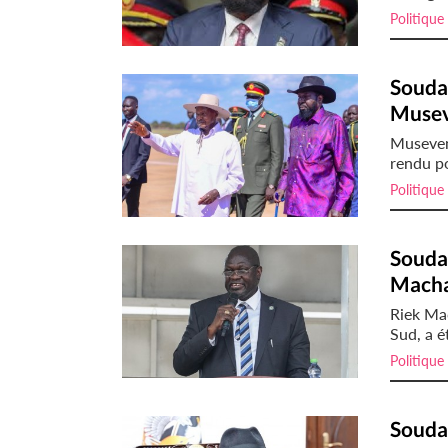
Politique
Soudan
Museve
Museveni
rendu po
Politique
Soudan
Machar
Riek Ma
Sud, a é
Politique
Soudan