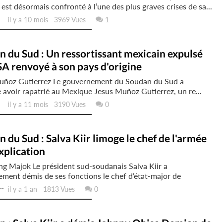
est désormais confronté à l’une des plus graves crises de sa...
il y a 10 mois 3969 Vues
1
 du Sud : Un ressortissant mexicain expulsé
A renvoyé à son pays d'origine
uñoz Gutierrez Le gouvernement du Soudan du Sud a
avoir rapatrié au Mexique Jesus Muñoz Gutierrez, un re...
il y a 11 mois 3190 Vues
0
 du Sud : Salva Kiir limoge le chef de l'armée
xplication
g Majok Le président sud-soudanais Salva Kiir a
ment démis de ses fonctions le chef d’état-major de
..
il y a 1 an 1813 Vues
0