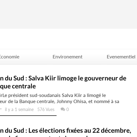
Economie
Environement
Evenementiel
Politique
Santé
Science
 du Sud : Salva Kiir limoge le gouverneur de
que centrale
irLe président sud-soudanais Salva Kiir a limogé le
eur de la Banque centrale, Johnny Ohisa, et nommé à sa
.
il y a 1 semaine 576 Vues
0
 du Sud : Les élections fixées au 22 décembre,