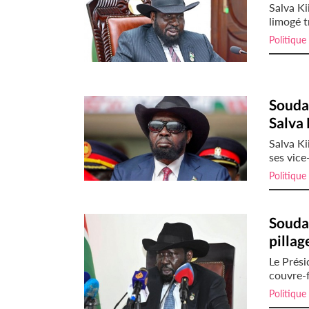
Salva Ki
limogé t
Politique
Soudan
Salva 
Salva Ki
ses vice
Politique
Soudan
pilla
Le Prési
couvre-f
Politique