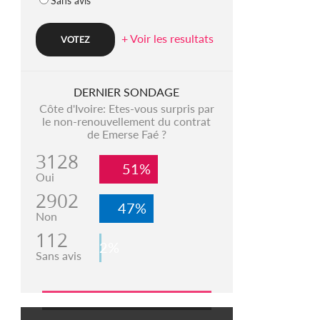
Sans avis
+ Voir les resultats
DERNIER SONDAGE
Côte d'Ivoire: Etes-vous surpris par
le non-renouvellement du contrat
de Emerse Faé ?
3128
51%
Oui
2902
47%
Non
112
2%
Sans avis