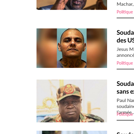
Machar, 
Politique
Soudan
des US
Jesus M
annoncé 
Politique
Soudan
sans e
Paul Nan
soudaine
l’armée,.
Politique