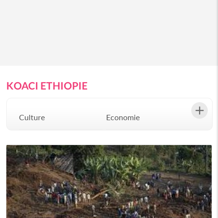
KOACI ETHIOPIE
Culture
Economie
Environement
Evenementiel
Justice
Mode
Politique
Santé
Science
Société