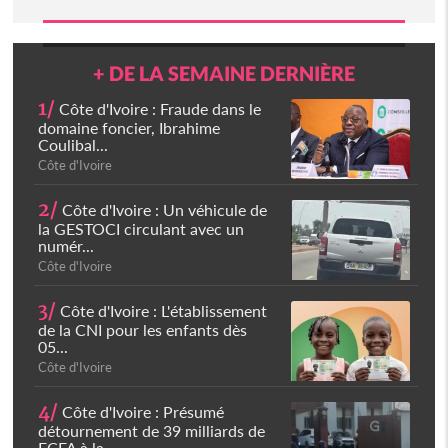
+ DE LA SEMAINE DERNIÈRE
1/
Côte d'Ivoire : Fraude dans le
domaine foncier, Ibrahime
Coulibal...
Côte d'Ivoire
2/
Côte d'Ivoire : Un véhicule de
la GESTOCI circulant avec un
numér...
Côte d'Ivoire
3/
Côte d'Ivoire : L'établissement
de la CNI pour les enfants dès
05...
Côte d'Ivoire
4/
Côte d'Ivoire : Présumé
détournement de 39 milliards de
FCFA à la...