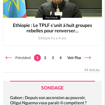
POLITIQUE
Ethiopie : Le TPLF s'unit à huit groupes
rebelles pour renverser...
Ethiopie il y a 4 ans
Précédent
1
2
3
4
Voir Plus
94 Articles
SONDAGE
Gabon : Depuis son ascension au pouvoir,
Oligui Nguema vous parait-il compétent ?