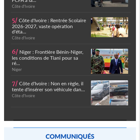
Côte d'Ivoire
5/
Côte d'Ivoire : Rentrée Scolaire
2026-2027, vaste opération
d'éta...
Côte d'Ivoire
6/
Niger : Frontière Bénin-Niger,
les conditions de Tiani pour sa
ré...
Niger
7/
Côte d'Ivoire : Non en règle, il
tente d'insérer son véhicule dan...
Côte d'Ivoire
COMMUNIQUÉS