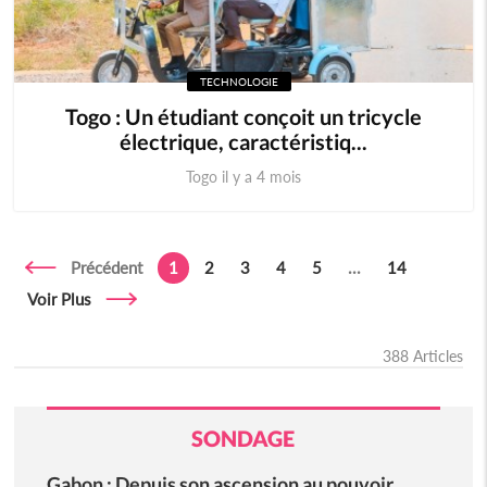
TECHNOLOGIE
Togo : Un étudiant conçoit un tricycle
électrique, caractéristiq...
Togo il y a 4 mois
Précédent
1
2
3
4
5
...
14
Voir Plus
388 Articles
SONDAGE
Gabon : Depuis son ascension au pouvoir,