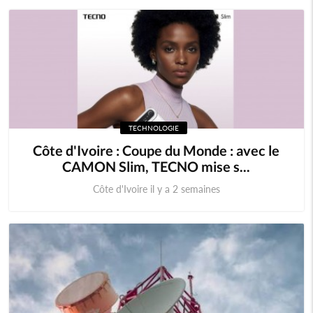
Mauritanie
Mozambique
Namibie
Niger
Nigeria
Ouganda
TECHNOLOGIE
Rwanda
Sao Tomé
Côte d'Ivoire : Coupe du Monde : avec le
CAMON Slim, TECNO mise s...
Sierra Leone
Somalie
Côte d'Ivoire il y a 2 semaines
Soudan
Swaziland
Tanzanie
Tchad
Togo
Zambie
Zimbabwe
Algérie