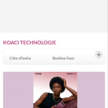
KOACI TECHNOLOGIE
Côte d'Ivoire
Burkina Faso
Gabon
Congo
Sénégal
Bénin
Afrique du Sud
Angola
Botswana
Burundi