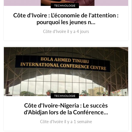
TECHNOLOGIE
Cameroun
Cap-Vert
Côte d'Ivoire : L'économie de l'attention :
pourquoi les jeunes n...
Centrafrique
Congo (RDC)
Côte d'Ivoire il y a 4 jours
Djibouti
Erythrée
Ethiopie
Gambie
Ghana
Guinée
Guinée Bissau
Guinnée Equatorial
TECHNOLOGIE
Kenya
Lesotho
Côte d'Ivoire-Nigeria : Le succès
d'Abidjan lors de la Conférence...
Libéria
Madagascar
Côte d'Ivoire il y a 1 semaine
Malawi
Mali