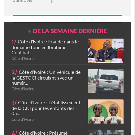
+ DE LA SEMAINE DERNIÈRE
1/
Côte d'Ivoire : Fraude dans le
domaine foncier, Ibrahime
Coulibal...
Côte d'Ivoire
2/
Côte d'Ivoire : Un véhicule de
la GESTOCI circulant avec un
numér...
Côte d'Ivoire
3/
Côte d'Ivoire : L'établissement
de la CNI pour les enfants dès
05...
Côte d'Ivoire
4/
Côte d'Ivoire : Présumé