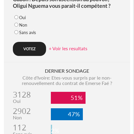
Oligui Nguema vous parait-il compétent ?
Oui
Non
Sans avis
+ Voir les resultats
DERNIER SONDAGE
Côte d'Ivoire: Etes-vous surpris par le non-
renouvellement du contrat de Emerse Faé ?
3128
51%
Oui
2902
47%
Non
112
2%
Sans avis