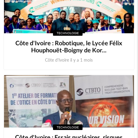
TECHNOLOGIE
Côte d'Ivoire : Robotique, le Lycée Félix
Houphouët-Boigny de Kor...
Côte d'Ivoire il y a 1 mois
TECHNOLOGIE
Côte d'Ivoire : Essais nucléaires, risques