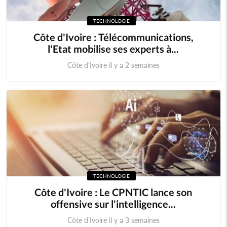
TECHNOLOGIE
Comores
Egypte
Côte d'Ivoire : Télécommunications,
l'Etat mobilise ses experts à...
Maroc
Tunisie
Côte d'Ivoire il y a 2 semaines
Libye
Afrique
Soudan du sud
Cedeao
Monde
TECHNOLOGIE
Côte d'Ivoire : Le CPNTIC lance son
offensive sur l'intelligence...
Côte d'Ivoire il y a 3 semaines