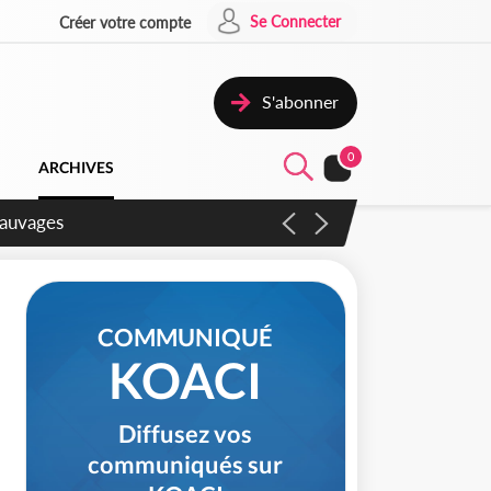
Se Connecter
Créer votre compte
S'abonner
0
ARCHIVES
aux
COMMUNIQUÉ
KOACI
Diffusez vos
communiqués sur