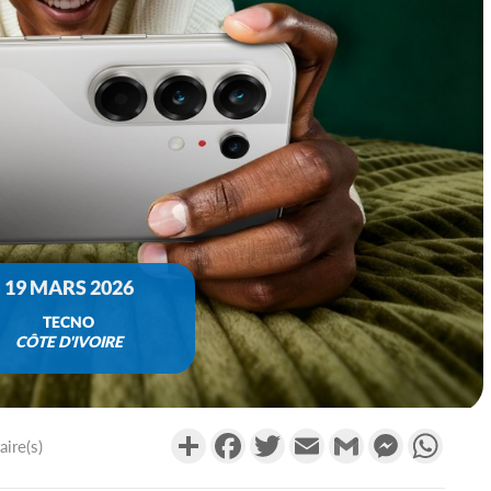
19 MARS 2026
TECNO
CÔTE D'IVOIRE
Partager
Facebook
Twitter
Email
Gmail
Messenger
What
ire(s)