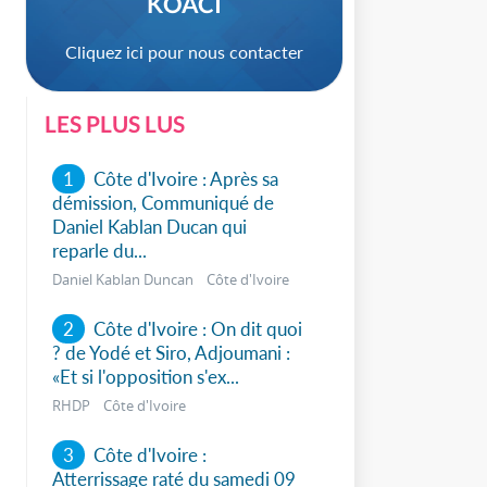
KOACI
Cliquez ici pour nous contacter
LES PLUS LUS
1
Côte d'Ivoire : Après sa
démission, Communiqué de
Daniel Kablan Ducan qui
reparle du...
Daniel Kablan Duncan Côte d'Ivoire
2
Côte d'Ivoire : On dit quoi
? de Yodé et Siro, Adjoumani :
«Et si l'opposition s'ex...
RHDP Côte d'Ivoire
sApp
3
Côte d'Ivoire :
Atterrissage raté du samedi 09