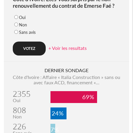
renouvellement du contrat de Emerse Faé ?
Oui
Non
Sans avis
+ Voir les resultats
DERNIER SONDAGE
Côte d'Ivoire : Affaire « Italia Construction » sans ou
avec faux ACD, financement «...
2355
69%
Oui
808
24%
Non
226
7%
Sans avis