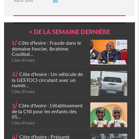
+ DE LA SEMAINE DERNIÈRE
1/
Côte d'Ivoire : Fraude dans le
domaine foncier, Ibrahime
Coulibal...
Côte d'Ivoire
2/
Côte d'Ivoire : Un véhicule de
la GESTOCI circulant avec un
numér...
Côte d'Ivoire
3/
Côte d'Ivoire : L'établissement
de la CNI pour les enfants dès
05...
Côte d'Ivoire
4/
Côte d'Ivoire : Présumé