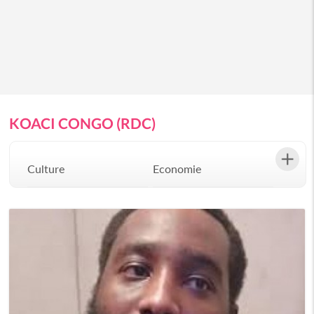
KOACI CONGO (RDC)
Culture
Economie
Environement
Evenementiel
Justice
Mode
Politique
Santé
Science
Société