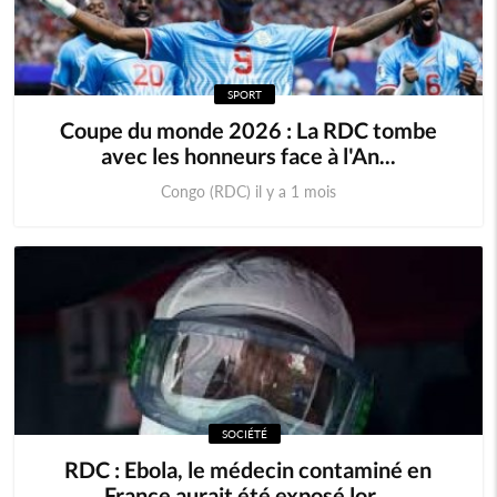
SPORT
Coupe du monde 2026 : La RDC tombe
avec les honneurs face à l'An...
Congo (RDC) il y a 1 mois
SOCIÉTÉ
RDC : Ebola, le médecin contaminé en
France aurait été exposé lor...