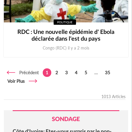
POLITIQUE
RDC : Une nouvelle épidémie d' Ebola
déclarée dans l'est du pays
Congo (RDC) il y a 2 mois
Précédent
1
2
3
4
5
...
35
Voir Plus
1013 Articles
SONDAGE
Côte d'Ivoire: Etes-vous surpris par le non-