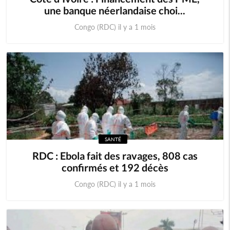
une banque néerlandaise choi...
Congo (RDC) il y a 1 mois
SANTÉ
RDC : Ebola fait des ravages, 808 cas
confirmés et 192 décès
Congo (RDC) il y a 1 mois