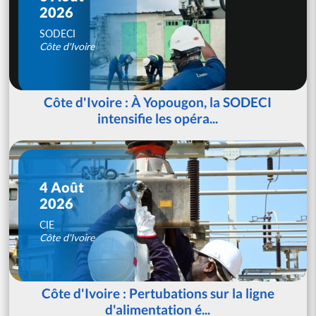
2026
SODECI
Côte d'Ivoire
Côte d'Ivoire : À Yopougon, la SODECI
intensifie les opéra...
4 Août
2026
CIE
Côte d'Ivoire
Côte d'Ivoire : Pertubations sur la ligne
d'alimentation é...