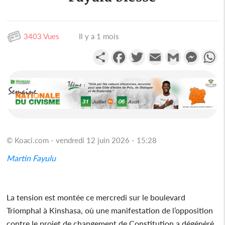
3403 Vues
Il y a 1 mois
Partager
Facebook
Twitter
Email
Gmail
Messen
W
© Koaci.com - vendredi 12 juin 2026 - 15:28
Martin Fayulu
La tension est montée ce mercredi sur le boulevard
Triomphal à Kinshasa, où une manifestation de l’opposition
contre le projet de changement de Constitution a dégénéré