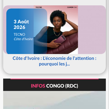
3 Août
2026
TECNO
Côte d'Ivoire
Côte d'Ivoire : L'économie de l'attention :
pourquoi les j...
INFOS
CONGO (RDC)