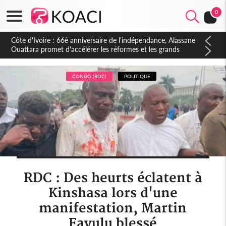
0
Côte d'Ivoire : À Abidjan, Amadou Oury Bah admire le modèle
ivoirien et veut s'en inspirer pour accélérer le développement
de la Guinée
CONGO (RDC)
POLITIQUE
RDC : Des heurts éclatent à
Kinshasa lors d'une
manifestation, Martin
Fayulu blessé