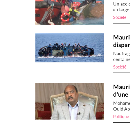
Un accid
au large
Société
i
Maurit
dispar
Naufrage
centaine
Société
i
Mauri
d'une 
Mohamed
Ould Abd
Politique