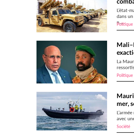
comba
L’état-m
dans un
n...
Politique
Mali–
exacti
La Mauri
ressorti
Politique
Maurit
mer, s
L’armée 
avec une
Société
i