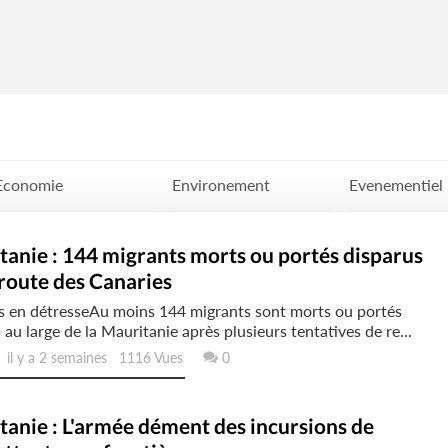
Economie
Environement
Evenementiel
Politique
Santé
Science
anie : 144 migrants morts ou portés disparus
 route des Canaries
s en détresseAu moins 144 migrants sont morts ou portés
 au large de la Mauritanie après plusieurs tentatives de re...
l y a 2 semaines 1116 Vues
0
anie : L'armée dément des incursions de