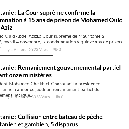
anie : La Cour suprême confirme la
mnation à 15 ans de prison de Mohamed Ould
 Aziz
 Ould Abdel AzizLa Cour suprême de Mauritanie a
, mardi 4 novembre, la condamnation à quinze ans de prison
...
il y a 9 mois 2923 Vues
0
tanie : Remaniement gouvernemental partiel
ant onze ministères
ident Mohamed Cheikh el-GhazouaniLa présidence
nienne a annoncé jeudi un remaniement partiel du
ement, marqué...
il y a 10 mois 3328 Vues
0
anie : Collision entre bateau de pêche
anien et gambien, 5 disparus