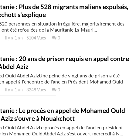
anie : Plus de 528 migrants maliens expulsés,
chott s'explique
520 personnes en situation irrégulière, majoritairement des
 ont été refoulées de la Mauritanie.La Mauri...
il y a 1 an 5104 Vues
0
anie : 20 ans de prison requis en appel contre
Abdel Aziz
 Ould Abdel AzizUne peine de vingt ans de prison a été
en appel à l'encontre de l'ancien Président Mohamed Ould
il y a 1 an 3248 Vues
0
tanie : Le procès en appel de Mohamed Ould
 Aziz s'ouvre à Nouakchott
 Ould Abdel AzizLe procès en appel de l’ancien président
ien Mohamed Ould Abdel Aziz s’est ouvert mercredi à N...