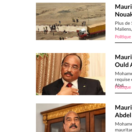
Maurit
Nouak
Plus de 
Maliens,
Politique
Maurit
Ould 
Mohamed
requise 
Abd...
Politique
Mauri
Abdel
Mohamed
mauritan