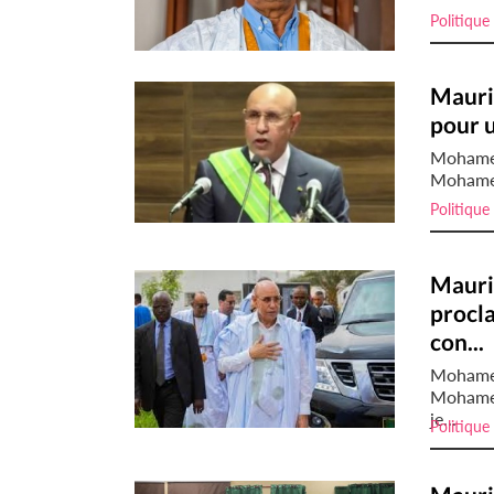
Politique
Mauri
pour 
Mohamed
Mohamed 
Politique
Maurit
procla
con...
Mohamed
Mohamed
je...
Politique