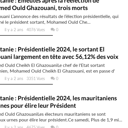
anie : Emeutes après la réélection de
ed Ould Ghazouani, trois morts
uani L’annonce des résultats de l’élection présidentielle, qui
né le président sortant, Mohamed Ould Che...
il y a 2 ans 4076 Vues
0
anie : Présidentielle 2024, le sortant El
uani largement en tête avec 56,12% des voix
 Ould Cheikh El GhazouaniLe chef de l'Etat sortant
nien, Mohamed Ould Cheikh El Ghazouani, est en passe d'
il y a 2 ans 3351 Vues
0
anie : Présidentielle 2024, les mauritaniens
nes pour élire leur Président
 Ould GhazouaniLes électeurs mauritaniens se sont
ux urnes pour élire leur président.Ce samedi, Plus de 1,9 mi...
il y a 2 ans 4675 Vues
0