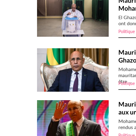
Maurit
Moham
El Ghazo
ont don
Politique
Maurit
Ghazo
Mohamed
maurita
être ...
Politique
Maurit
aux ur
Mohamed
rendus a
Politique