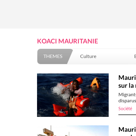
KOACI MAURITANIE
THEMES
Culture
Mode
Maurit
sur la
Migrant
disparus
Société
i
Maurit