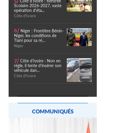
5/
Côte d'Ivoire : Rentrée
Scolaire 2026-2027, vaste
opération d'éta...
Côte d'Ivoire
6/
Niger : Frontière Bénin-
Niger, les conditions de
Tiani pour sa ré...
Niger
7/
Côte d'Ivoire : Non en
règle, il tente d'insérer son
véhicule dan...
Côte d'Ivoire
COMMUNIQUÉS