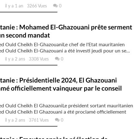
il y a 1 an 3266 Vues
0
tanie : Mohamed El-Ghazouani prête serment
un second mandat
 Ould Cheikh El-GhazouaniLe chef de l'Etat mauritanien
Ould Cheikh El-Ghazouani a été investi jeudi pour un se...
il y a 2 ans 3308 Vues
0
anie : Présidentielle 2024, El Ghazouani
mé officiellement vainqueur par le conseil
 Ould Cheikh El GhazouaniLe président sortant mauritanien
 Ould Cheikh El Ghazouani a été proclamé officiellement
il y a 2 ans 3761 Vues
0