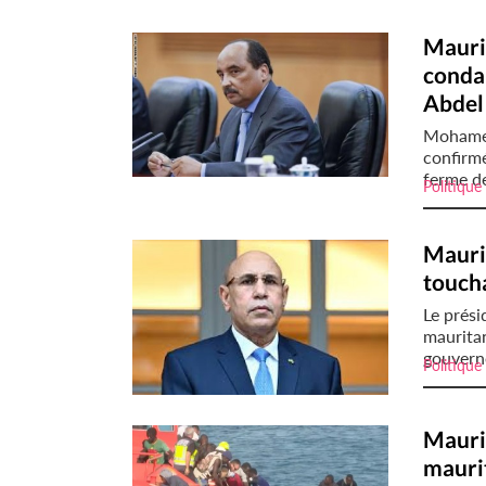
Maurit
conda
Abdel
Mohamed
confirmé
ferme de
Politique
Mauri
touch
Le prés
maurita
gouvern
Politique
Maurit
maurit