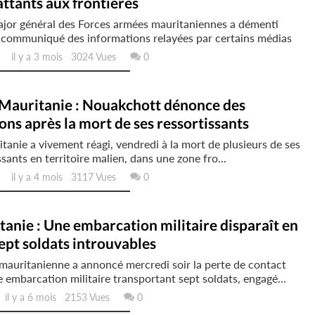
ttants aux frontières
ajor général des Forces armées mauritaniennes a démenti
 communiqué des informations relayées par certains médias
il y a 3 mois 3024 Vues
0
Mauritanie : Nouakchott dénonce des
ons après la mort de ses ressortissants
tanie a vivement réagi, vendredi à la mort de plusieurs de ses
ssants en territoire malien, dans une zone fro...
il y a 4 mois 3117 Vues
0
anie : Une embarcation militaire disparaît en
ept soldats introuvables
mauritanienne a annoncé mercredi soir la perte de contact
 embarcation militaire transportant sept soldats, engagé...
l y a 6 mois 2153 Vues
0