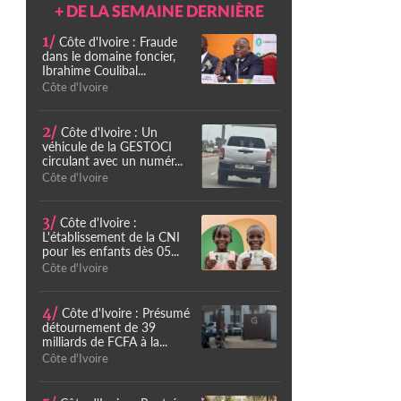
+ DE LA SEMAINE DERNIÈRE
1/
Côte d'Ivoire : Fraude
dans le domaine foncier,
Ibrahime Coulibal...
Côte d'Ivoire
2/
Côte d'Ivoire : Un
véhicule de la GESTOCI
circulant avec un numér...
Côte d'Ivoire
3/
Côte d'Ivoire :
L'établissement de la CNI
pour les enfants dès 05...
Côte d'Ivoire
4/
Côte d'Ivoire : Présumé
détournement de 39
milliards de FCFA à la...
Côte d'Ivoire