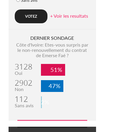
Sans avis
+ Voir les resultats
DERNIER SONDAGE
Côte d'Ivoire: Etes-vous surpris par
le non-renouvellement du contrat
de Emerse Faé ?
3128
51%
Oui
2902
47%
Non
112
2%
Sans avis