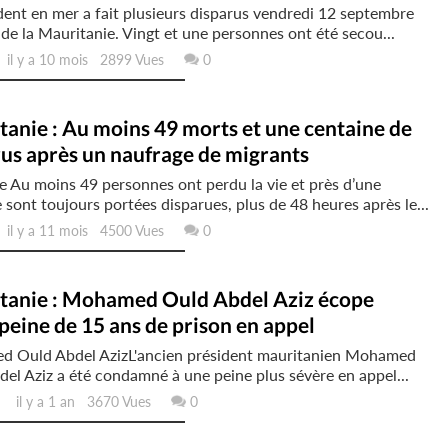
ent en mer a fait plusieurs disparus vendredi 12 septembre
 de la Mauritanie. Vingt et une personnes ont été secou...
l y a 10 mois 2899 Vues
0
anie : Au moins 49 morts et une centaine de
us après un naufrage de migrants
 Au moins 49 personnes ont perdu la vie et près d’une
 sont toujours portées disparues, plus de 48 heures après le...
l y a 11 mois 4500 Vues
0
tanie : Mohamed Ould Abdel Aziz écope
peine de 15 ans de prison en appel
 Ould Abdel AzizL'ancien président mauritanien Mohamed
el Aziz a été condamné à une peine plus sévère en appel...
il y a 1 an 3670 Vues
0