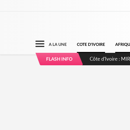
A LA UNE
COTE D'IVOIRE
AFRIQ
Côte d'Ivoire : I
FLASH INFO