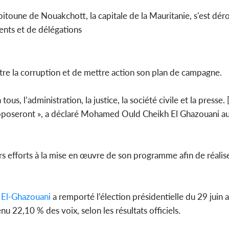
itoune de Nouakchott, la capitale de la Mauritanie, s'est dér
Côte d'
ments et de délégations
sanitaire
modernise
ntre la corruption et de mettre action son plan de campagne.
ous, l’administration, la justice, la société civile et la presse. 
 opposeront », a déclaré Mohamed Ould Cheikh El Ghazouani au 
urs efforts à la mise en œuvre de son programme afin de réalis
El-Ghazouani
a remporté l’élection présidentielle du 29 juin 
u 22,10 % des voix, selon les résultats officiels.