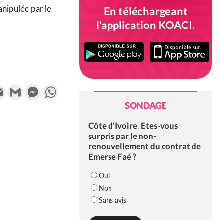
anipulée par le
En téléchargeant
l'application KOACI.
k
tter
Email
Gmail
Messenger
WhatsApp
SONDAGE
Côte d'Ivoire: Etes-vous
surpris par le non-
renouvellement du contrat de
Emerse Faé ?
Oui
Non
Sans avis