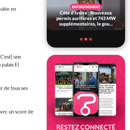
SANTÉ
ENVIRONEMENT
oulée en
Ivoire : Réforme
Côte d'Ivoire : Nouveaux
, le gouvernement
permis aurifères et 743 MW
 ses structures...
supplémentaires, le gou...
[C’est] une
palais El
er de tous ses
avec un score de
RESTEZ CONNECTÉ