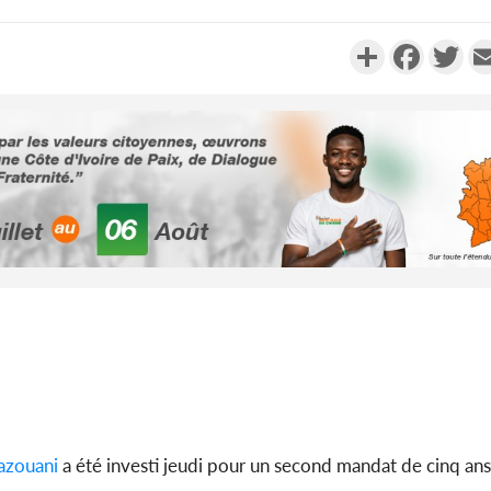
Partager
Faceboo
Twi
Côte d'Ivo
2026, 
battant de
Côte d'Ivo
socié
gouverneme
azouani
a été investi jeudi pour un second mandat de cinq ans