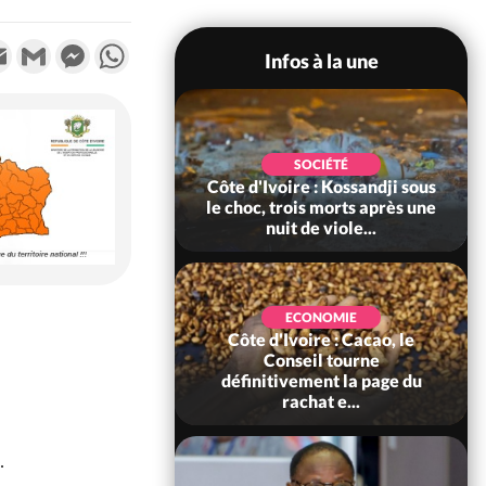
k
tter
Email
Gmail
Messenger
WhatsApp
Infos à la une
POLITIQUE
SOCIÉTÉ
ire : Indépendance
Côte d'Ivoire : Kossandji sous
Yopougon coeur
le choc, trois morts après une
 la célébration...
nuit de viole...
ECONOMIE
Côte d'Ivoire : Cacao, le
SOCIÉTÉ
ire : Réforme de la
Conseil tourne
té civile, le
définitivement la page du
nt valide six dé...
rachat e...
.