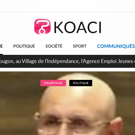
COMMUNIQUÉS
UE
POLITIQUE
SOCIÉTÉ
SPORT
 de Treichville, après la fronde, les agents contractuels obti
arriérés du SMIG 2023
MAURITANIE
POLITIQUE