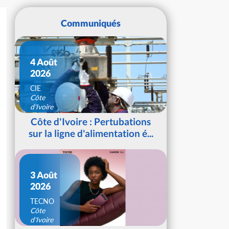
Communiqués
4 Août
2026
CIE
Côte
d'Ivoire
Côte d'Ivoire : Pertubations
sur la ligne d'alimentation é...
3 Août
2026
TECNO
Côte
d'Ivoire