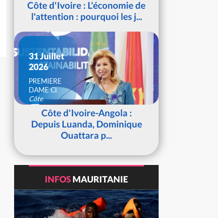
Côte d'Ivoire : L'économie de
l'attention : pourquoi les j...
31 Juillet
2026
PREMIERE
DAME CI
Côte
d'Ivoire
Côte d'Ivoire-Angola :
Depuis Luanda, Dominique
Ouattara p...
INFOS
MAURITANIE