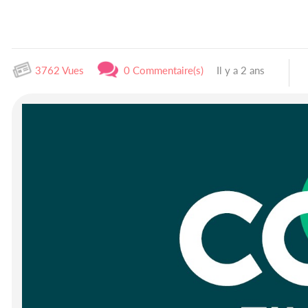
3762 Vues
0 Commentaire(s)
Il y a 2 ans