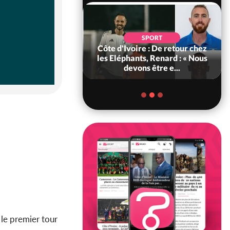
SOCIÉTÉ
SPORT
voire : MIRAH, la
Côte d'Ivoire : De retour chez
des communiqués
les Eléphants, Renard : « Nous
ie entre la MA-M...
devons être e...
 le premier tour