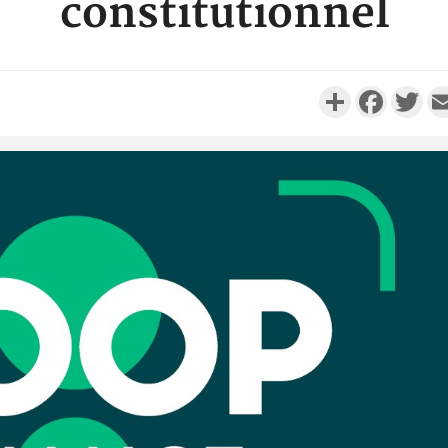
constitutionnel
Partager
Faceboo
Twi
Côte d'Ivo
réussi du
Adama 
Côte 
anni
l'Indépend
Dé