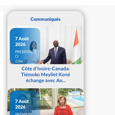
Communiqués
7 Août
2026
PRESIDENCE
CI
Côte
d'Ivoire
Côte d'Ivoire-Canada:
Tiémoko Meyliet Koné
échange avec An...
7 Août
2026
PREMIERE