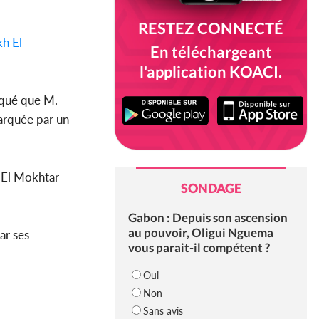
RESTEZ CONNECTÉ
h El
En téléchargeant
l'application KOACI.
iqué que M.
arquée par un
i El Mokhtar
SONDAGE
Gabon : Depuis son ascension
au pouvoir, Oligui Nguema
ar ses
vous parait-il compétent ?
Oui
Non
Sans avis