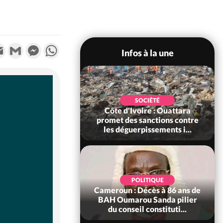
k
tter
Email
Gmail
Messenger
WhatsApp
Infos à la une
POLITIQUE
SOCIÉTÉ
ire : Après le pari
Côte d'Ivoire : Ouattara
 66e anniversaire,
promet des sanctions contre
Bictogo : «...
les déguerpissements i...
POLITIQUE
d'Ivoire : 66e
POLITIQUE
versaire de
Cameroun : Décès à 86 ans de
ance, les Forces de
BAH Oumarou Sanda pilier
fense e...
du conseil constituti...