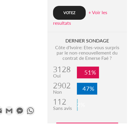
+ Voir les
resultats
DERNIER SONDAGE
Côte d'Ivoire: Etes-vous surpris
par le non-renouvellement du
contrat de Emerse Faé ?
3128
51%
Oui
2902
47%
Non
112
2%
Sans avis
k
tter
Email
Gmail
Messenger
WhatsApp