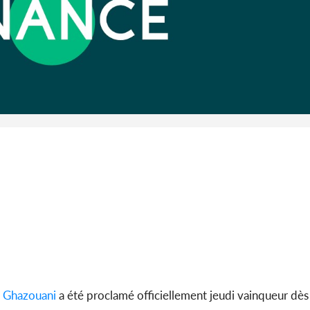
Côte d'I
guerre 
s'intensif
 Ghazouani
a été proclamé officiellement jeudi vainqueur dès