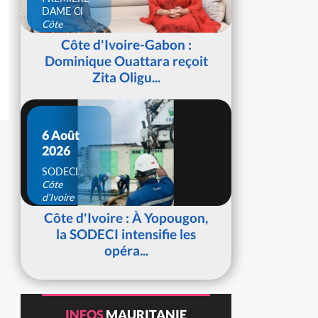
DAME CI
Côte
d'Ivoire
Côte d'Ivoire-Gabon :
Dominique Ouattara reçoit
Zita Oligu...
6 Août
2026
SODECI
Côte
d'Ivoire
Côte d'Ivoire : À Yopougon,
la SODECI intensifie les
opéra...
INFOS
MAURITANIE