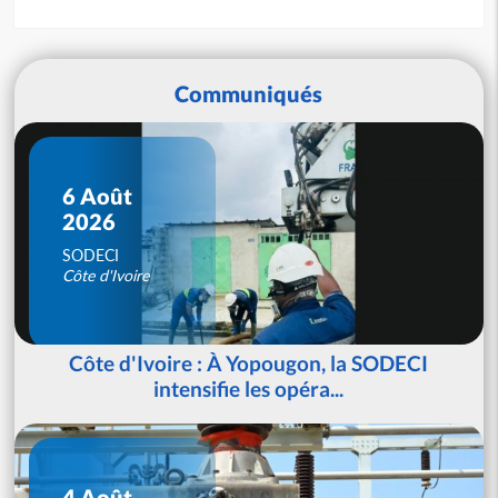
Communiqués
6 Août
2026
SODECI
Côte d'Ivoire
Côte d'Ivoire : À Yopougon, la SODECI
intensifie les opéra...
4 Août