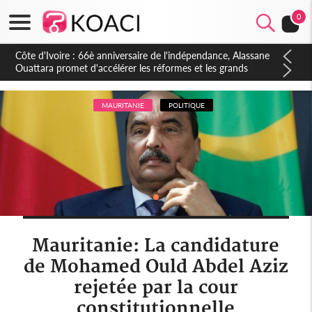
0
Côte d'Ivoire : À Abidjan, Amadou Oury Bah admire le modèle
ivoirien et veut s'en inspirer pour accélérer le développement
de la Guinée
MAURITANIE
POLITIQUE
Mauritanie: La candidature
de Mohamed Ould Abdel Aziz
rejetée par la cour
constitutionnelle