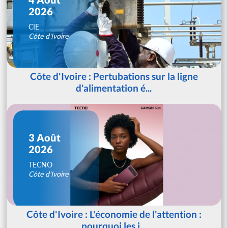
2026
CIE
Côte d'Ivoire
Côte d'Ivoire : Pertubations sur la ligne
d'alimentation é...
3 Août
2026
TECNO
Côte d'Ivoire
Côte d'Ivoire : L'économie de l'attention :
pourquoi les j...