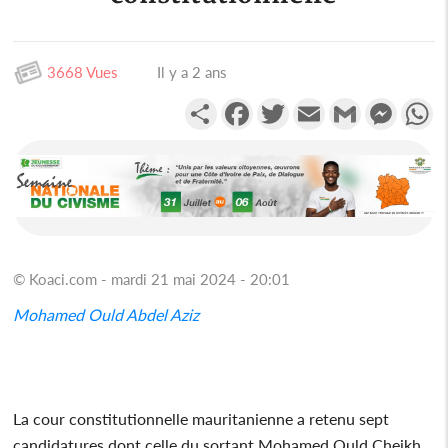
3668 Vues
Il y a 2 ans
Partager
Facebook
Twitter
Email
Gmail
Messen
W
© Koaci.com - mardi 21 mai 2024 - 20:01
Mohamed Ould Abdel Aziz
La cour constitutionnelle mauritanienne a retenu sept
candidatures dont celle du sortant Mohamed Ould Cheikh