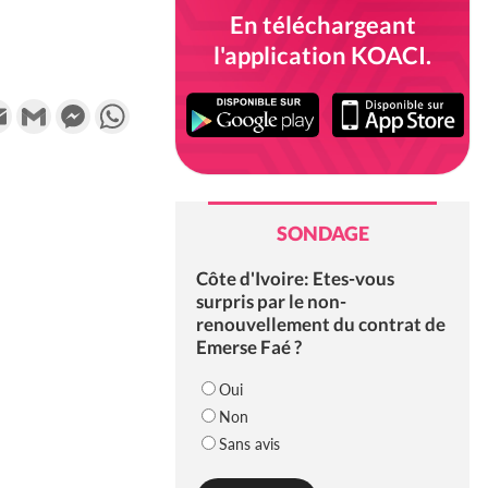
En téléchargeant
l'application KOACI.
k
tter
Email
Gmail
Messenger
WhatsApp
SONDAGE
Côte d'Ivoire: Etes-vous
surpris par le non-
renouvellement du contrat de
Emerse Faé ?
Oui
Non
Sans avis