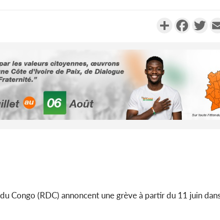
Partager
Faceboo
Twi
Côte d'Ivoi
Alassane 
la gr
Côte 
anni
l'indépe
Ouatt
du Congo (RDC) annoncent une grève à partir du 11 juin dans