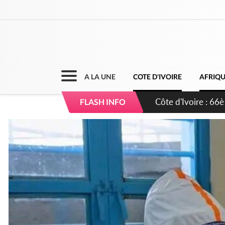
A LA UNE
COTE D'IVOIRE
AFRIQ
Côte d'Ivoire : À A
FLASH INFO
développement de