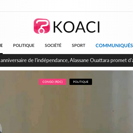
COMMUNIQUÉS
UE
POLITIQUE
SOCIÉTÉ
SPORT
bidjan, Amadou Oury Bah admire le modèle ivoirien et veut s'e
 la Guinée
CONGO (RDC)
POLITIQUE