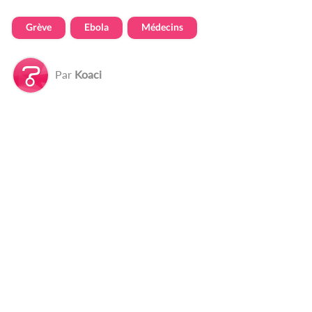
Grève
Ebola
Médecins
Par
Koaci