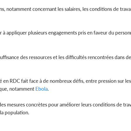
s, notamment concernant les salaires, les conditions de trava
Côte d'Ivoi
Mamad
conseiller
der à appliquer plusieurs engagements pris en faveur du person
suffisance des ressources et les difficultés rencontrées dans 
té en RDC fait face à de nombreux défis, entre pression sur les
mique, notamment
Ebola
.
es mesures concrètes pour améliorer leurs conditions de trava
la population.