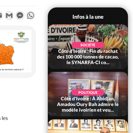
k
tter
Email
Gmail
Messenger
WhatsApp
Infos à la une
POLITIQUE
SOCIÉTÉ
re : Fête nationale,
Côte d'Ivoire : Fin du rachat
Ouattara accorde
des 100 000 tonnes de cacao,
âce à 4 661...
le SYNARFA-CI co...
POLITIQUE
d'Ivoire : 66è
POLITIQUE
versaire de
Côte d'Ivoire : À Abidjan,
ndance, Alassane
Amadou Oury Bah admire le
ara prome...
modèle ivoirien et veu...
 les