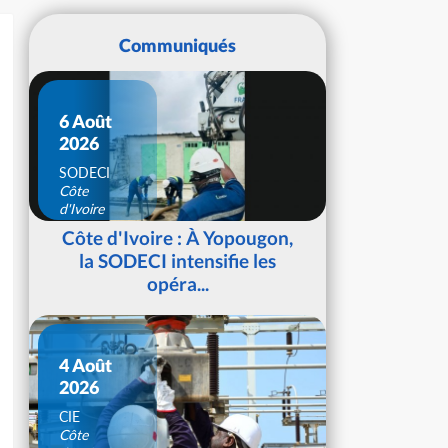
Communiqués
6 Août
2026
SODECI
Côte
d'Ivoire
Côte d'Ivoire : À Yopougon,
la SODECI intensifie les
opéra...
4 Août
2026
CIE
Côte