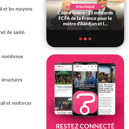
POLITIQUE
POLITIQUE
il et les moyens
re : Décrispation ?
Côte d'Ivoire : 23 milliards
ou Traoré ex
FCFA de la France pour le
 de Soro a recou...
métro d'Abidjan et l...
nel de santé.
de nombreux
 structures
il et renforcer
RESTEZ CONNECTÉ