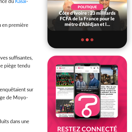
ince du
Kasaï
-
POLITIQUE
POLITIQUE
re : Décrispation ?
Côte d'Ivoire : 23 milliards
ou Traoré ex
FCFA de la France pour le
 de Soro a recou...
métro d'Abidjan et l...
u en première
es suffisantes,
 le piège tendu
 enquêtaient sur
llage de Moyo-
duits dans une
RESTEZ CONNECTÉ