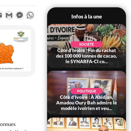
k
tter
Email
Gmail
Messenger
WhatsApp
Infos à la une
POLITIQUE
SOCIÉTÉ
re : Fête nationale,
Côte d'Ivoire : Fin du rachat
Ouattara accorde
des 100 000 tonnes de cacao,
âce à 4 661...
le SYNARFA-CI co...
POLITIQUE
d'Ivoire : 66è
POLITIQUE
versaire de
Côte d'Ivoire : À Abidjan,
ndance, Alassane
Amadou Oury Bah admire le
ara prome...
modèle ivoirien et veu...
econnues