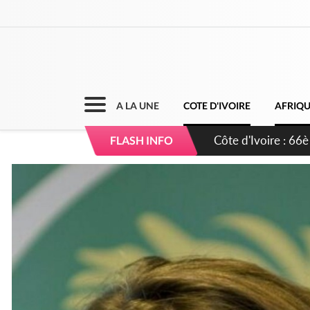
A LA UNE
COTE D'IVOIRE
AFRIQ
Côte d'Ivoire : À A
FLASH INFO
développement de