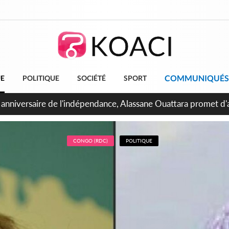
COMMUNIQUÉS
UE
POLITIQUE
SOCIÉTÉ
SPORT
bidjan, Amadou Oury Bah admire le modèle ivoirien et veut s'e
 la Guinée
CONGO (RDC)
POLITIQUE