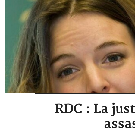
RDC : La jus
assa