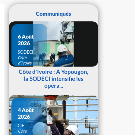
Communiqués
6 Août
2026
SODECI
Côte
d'Ivoire
Côte d'Ivoire : À Yopougon,
la SODECI intensifie les
opéra...
4 Août
2026
CIE
Côte