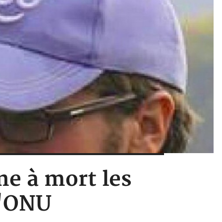
ne à mort les
l'ONU