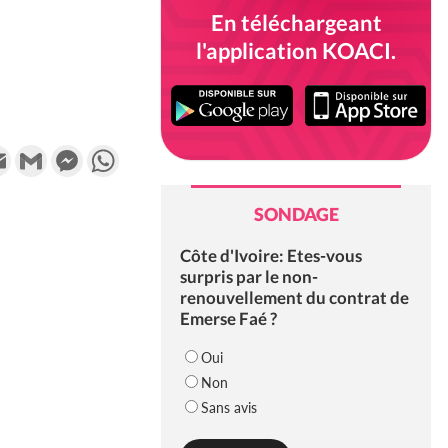
En téléchargeant
l'application KOACI.
k
tter
Email
Gmail
Messenger
WhatsApp
SONDAGE
Côte d'Ivoire: Etes-vous
surpris par le non-
renouvellement du contrat de
Emerse Faé ?
Oui
Non
Sans avis