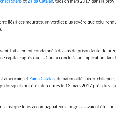
chael Sharp
et
Zaida Catalan
, tués en mars 2017 dans la prov
Côte d'Ivoi
Mamad
conseiller
re liés à ces meurtres, un verdict plus sévère que celui rend
s.
ni. Initialement condamné à dix ans de prison faute de preuv
ine capitale après que la Cour a conclu à son implication dans
ant américain, et
Zaida Catalan
, de nationalité suédo-chilienne,
sapu lorsqu’ils ont été interceptés le 12 mars 2017 près du vi
urs ainsi que leurs accompagnateurs congolais avaient été con