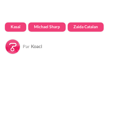
Kasaï
Michael Sharp
Zaida Catalan
Par
Koaci