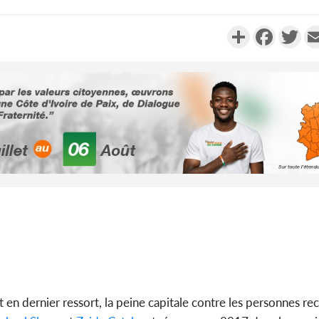
Partager
Faceboo
Twi
Côte d'Ivoi
Alassane 
la gr
Côte 
anni
l'indépe
Ouatt
 en dernier ressort, la peine capitale contre les personnes r