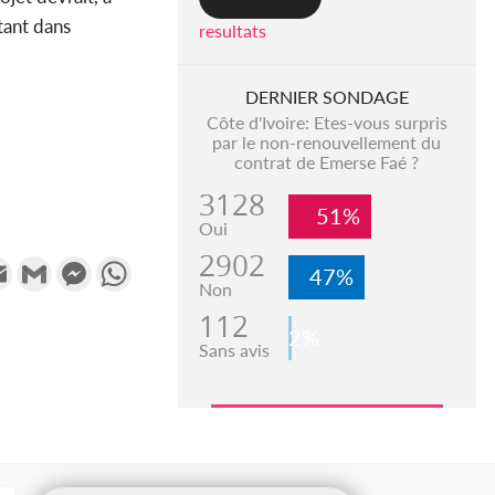
tant dans
resultats
DERNIER SONDAGE
Côte d'Ivoire: Etes-vous surpris
par le non-renouvellement du
contrat de Emerse Faé ?
3128
51%
Oui
2902
k
tter
Email
Gmail
Messenger
WhatsApp
47%
Non
112
2%
Sans avis