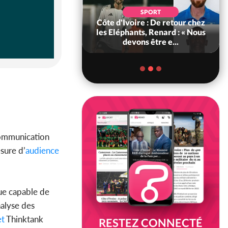
SOCIÉTÉ
SPORT
voire : MIRAH, la
Côte d'Ivoire : De retour chez
des communiqués
les Eléphants, Renard : « Nous
ie entre la MA-M...
devons être e...
 Communication
sure d’
audience
que capable de
nalyse des
et
Thinktank
RESTEZ CONNECTÉ