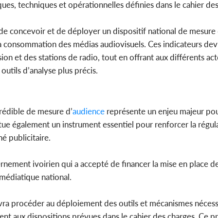
es, techniques et opérationnelles définies dans le cahier des
de concevoir et de déployer un dispositif national de mesure 
 la consommation des médias audiovisuels. Ces indicateurs de
on et des stations de radio, tout en offrant aux différents act
utils d’analyse plus précis.
rédible de mesure d’
audience
représente un enjeu majeur pou
tue également un instrument essentiel pour renforcer la régul
é publicitaire.
ernement ivoirien qui a accepté de financer la mise en place de
médiatique national.
a procéder au déploiement des outils et mécanismes nécessa
nt aux dispositions prévues dans le cahier des charges. Ce pro