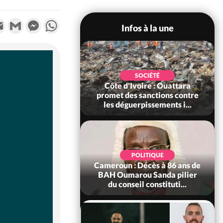
k
tter
Email
Gmail
Messenger
WhatsApp
Infos à la une
POLITIQUE
SOCIÉTÉ
ire : Après le pari
Côte d'Ivoire : Ouattara
 66e anniversaire,
promet des sanctions contre
Bictogo : «...
les déguerpissements i...
POLITIQUE
d'Ivoire : 66e
POLITIQUE
versaire de
Cameroun : Décès à 86 ans de
ance, les Forces de
BAH Oumarou Sanda pilier
fense e...
du conseil constituti...