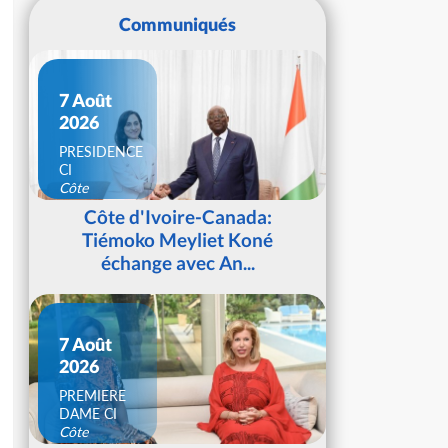
Communiqués
7 Août
2026
PRESIDENCE
CI
Côte
d'Ivoire
Côte d'Ivoire-Canada:
Tiémoko Meyliet Koné
échange avec An...
7 Août
2026
PREMIERE
DAME CI
Côte