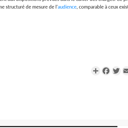
me structuré de mesure de l’
audience
, comparable à ceux exis
Partager
Faceboo
Twi