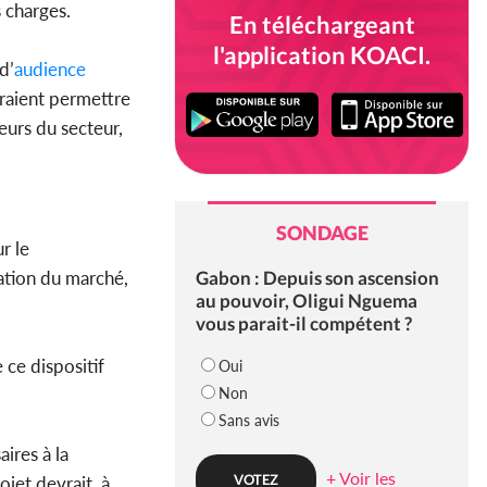
 charges.
En téléchargeant
l'application KOACI.
d’
audience
vraient permettre
eurs du secteur,
SONDAGE
r le
Gabon : Depuis son ascension
ation du marché,
au pouvoir, Oligui Nguema
vous parait-il compétent ?
 ce dispositif
Oui
Non
Sans avis
ires à la
+ Voir les
jet devrait, à