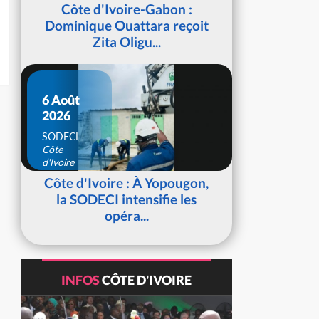
d'Ivoire
Côte d'Ivoire-Gabon :
Dominique Ouattara reçoit
Zita Oligu...
6 Août
2026
SODECI
Côte
d'Ivoire
Côte d'Ivoire : À Yopougon,
la SODECI intensifie les
opéra...
INFOS
CÔTE D'IVOIRE