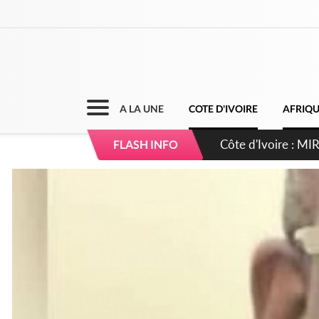
A LA UNE
COTE D'IVOIRE
AFRIQ
Côte d'Ivoire : I
FLASH INFO