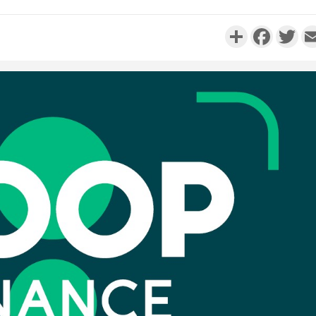
Partager
Faceboo
Twi
Côte d'Ivo
réussi du
Adama 
Côte 
anni
l'Indépend
Dé