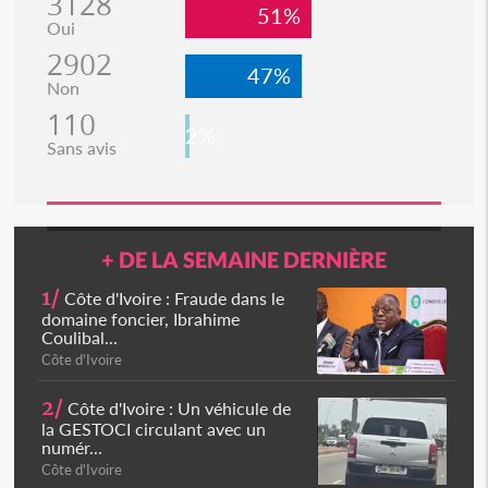
3128
51%
Oui
2902
47%
Non
110
2%
Sans avis
+ DE LA SEMAINE DERNIÈRE
1/
Côte d'Ivoire : Fraude dans le
domaine foncier, Ibrahime
Coulibal...
Côte d'Ivoire
2/
Côte d'Ivoire : Un véhicule de
la GESTOCI circulant avec un
numér...
Côte d'Ivoire