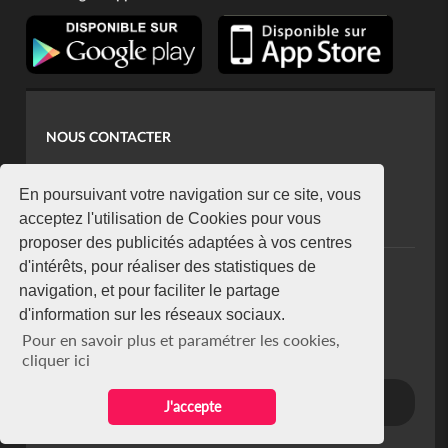
NOUS CONTACTER
contact@koaci.com
koaci@yahoo.fr
En poursuivant votre navigation sur ce site, vous
+225 07 08 85 52 93
acceptez l'utilisation de Cookies pour vous
proposer des publicités adaptées à vos centres
d'intérêts, pour réaliser des statistiques de
NEWSLETTER
navigation, et pour faciliter le partage
Restez connecté via notre newsletter
d'information sur les réseaux sociaux.
S'abonner
Pour en savoir plus et paramétrer les cookies,
Se désabonner
cliquer ici
J'accepte