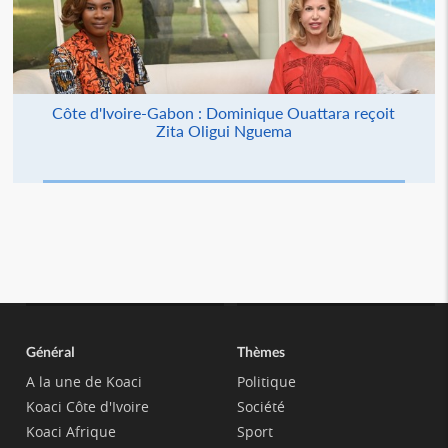
Côte d'Ivoire-Gabon : Dominique Ouattara reçoit
Zita Oligui Nguema
Général
Thèmes
A la une de Koaci
Politique
Koaci Côte d'Ivoire
Société
Koaci Afrique
Sport