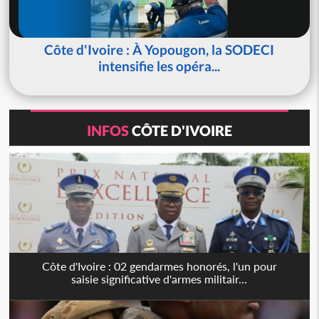
Côte d'Ivoire : À Yopougon, la SODECI
intensifie les opéra...
INFOS
CÔTE D'IVOIRE
Côte d'Ivoire : 02 gendarmes honorés, l'un pour
saisie significative d'armes militair...