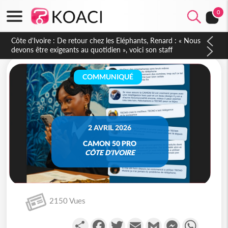
0
Côte d'Ivoire : 66e anniversaire de l'Indépendance, les Forces
de Défense et de Sécurité affichent leur puissance et
réaffirment leur engagement envers la Nation
COMMUNIQUÉ
2 AVRIL 2026
CAMON 50 PRO
CÔTE D'IVOIRE
2150 Vues
Partager
Facebook
Twitter
Email
Gmail
Messenger
WhatsA