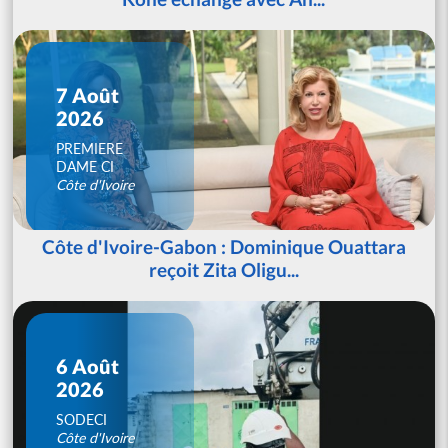
7 Août
2026
PREMIERE
DAME CI
Côte d'Ivoire
Côte d'Ivoire-Gabon : Dominique Ouattara
reçoit Zita Oligu...
6 Août
2026
SODECI
Côte d'Ivoire