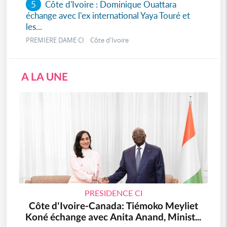
5
Côte d'Ivoire : Dominique Ouattara
échange avec l'ex international Yaya Touré et
les...
PREMIERE DAME CI Côte d'Ivoire
A LA UNE
PRESIDENCE CI
Côte d'Ivoire-Canada: Tiémoko Meyliet
Koné échange avec Anita Anand, Minist...