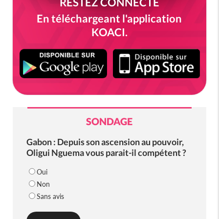
RESTEZ CONNECTÉ
En téléchargeant l'application
KOACI.
SONDAGE
Gabon : Depuis son ascension au pouvoir,
Oligui Nguema vous parait-il compétent ?
Oui
Non
Sans avis