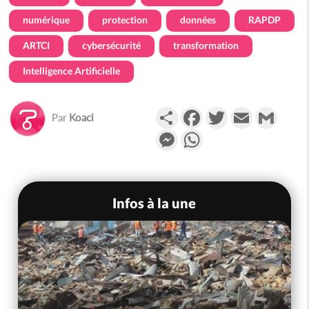
numérique
protection
données
RAPDP
ARTCI
cybersécurité
transformation
Intelligence Artificielle
Partager
Facebook
Twitter
Email
Gmail
Par
Koaci
Messenger
WhatsApp
Infos à la une