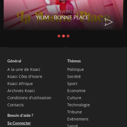
RAP IVOIRE
YILIM - BONNE PLACE
Général
Thèmes
A la une de Koaci
Politique
Koaci Côte d'Ivoire
Société
Koaci Afrique
Sport
Archives Koaci
Economie
Conditions d'utilisation
Culture
Contacts
Technologie
Tribune
Besoin d'aide ?
Evènement
Se Connecter
Santé