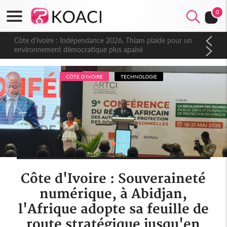
0
Côte d'Ivoire : Indépendance 2026, Thiam plaide pour un
environnement démocratique plus apaisé
CÔTE D'IVOIRE
TECHNOLOGIE
Côte d'Ivoire : Souveraineté
numérique, à Abidjan,
l'Afrique adopte sa feuille de
route stratégique jusqu'en