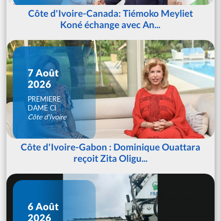
Côte d'Ivoire-Canada: Tiémoko Meyliet
Koné échange avec An...
7 Août
2026
PREMIERE
DAME CI
Côte d'Ivoire
Côte d'Ivoire-Gabon : Dominique Ouattara
reçoit Zita Oligu...
6 Août
2026