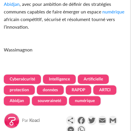
Abidjan
, avec pour ambition de définir des stratégies
communes capables de faire émerger un espace
numérique
africain compétitif, sécurisé et résolument tourné vers
l’innovation.
Wassimagnon
Cybersécurité
Intelligence
Artificielle
protection
données
RAPDP
ARTCI
Abidjan
souveraineté
numérique
Partager
Facebook
Twitter
Email
Gmail
Par
Koaci
Messenger
WhatsApp