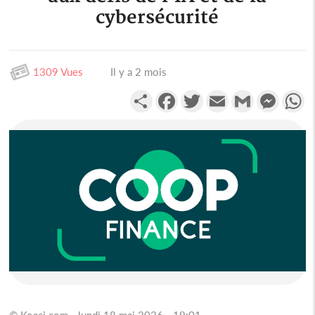
cybersécurité
1309 Vues
Il y a 2 mois
Partager
Facebook
Twitter
Email
Gmail
Messen
W
© Koaci.com - lundi 18 mai 2026 - 19:01