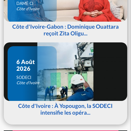
DAME CI
Côte d'Ivoire
Côte d'Ivoire-Gabon : Dominique Ouattara
reçoit Zita Oligu...
6 Août
2026
SODECI
Côte d'Ivoire
Côte d'Ivoire : À Yopougon, la SODECI
intensifie les opéra...