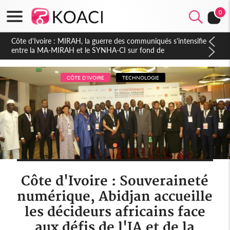
0
Côte d'Ivoire : Indépendance 2026, Thiam plaide pour un
environnement démocratique plus apaisé
CÔTE D'IVOIRE
TECHNOLOGIE
Côte d'Ivoire : Souveraineté
numérique, Abidjan accueille
les décideurs africains face
aux défis de l'IA et de la