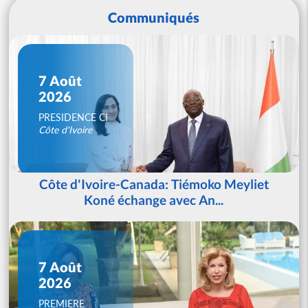
Communiqués
7 Août
2026
PRESIDENCE CI
Côte d'Ivoire
Côte d'Ivoire-Canada: Tiémoko Meyliet
Koné échange avec An...
7 Août
2026
PREMIERE