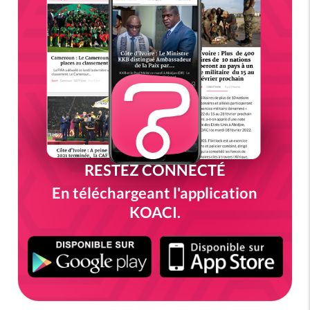
RESTEZ CONNECTÉ
En téléchargeant l'application
KOACI.