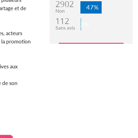
2902
47%
artage et de
Non
112
2%
Sans avis
es, acteurs
à la promotion
ives aux
e de son