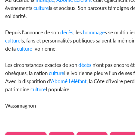
événements
culture
ls et sociaux. Son parcours témoigne d
solidarité.
Depuis l’annonce de son
décès
, les
hommage
s se multiplie
culture
ls, fans et personnalités publiques saluent la mémo
de la
culture
ivoirienne.
Les circonstances exactes de son
décès
n’ont pas encore été
obsèques, la nation
culture
lle ivoirienne pleure l’un de ses f
Avec la disparition d’
Abomé Léléfant
, la Côte d’Ivoire pe
patrimoine
culture
l populaire.
Wassimagnon