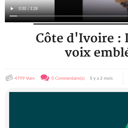
Côte d'Ivoire :
voix emblé
4799 Vues
0 Commentaire(s)
Il y a 2 mois