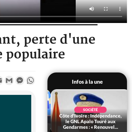
ant, perte d'une
e populaire
k
tter
Email
Gmail
Messenger
WhatsApp
Infos à la une
ECONOMIE
SOCIÉTÉ
Ivoire : Face au
Côte d'Ivoire : Indépendance,
 ordre mondial,
le GNL Apalo Touré aux
herche les clés d...
Gendarmes : « Renouvel...