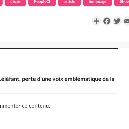
décès
PeopleCI
artiste
hommage
Show
Partager
Faceboo
Twi
Léléfant, perte d'une voix emblématique de la
ommenter ce contenu.