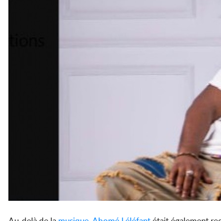
Au-delà de la
musique
,
Abomé Léléfant
était également rec