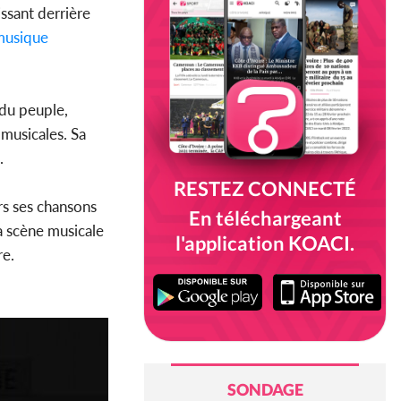
issant derrière
usique
du peuple,
 musicales. Sa
.
RESTEZ CONNECTÉ
ers ses chansons
En téléchargeant
la scène musicale
l'application KOACI.
re.
SONDAGE