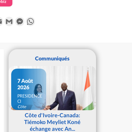
biz
k
tter
Email
Gmail
Messenger
WhatsApp
Communiqués
7 Août
2026
PRESIDENCE
CI
Côte
d'Ivoire
Côte d'Ivoire-Canada:
Tiémoko Meyliet Koné
échange avec An...