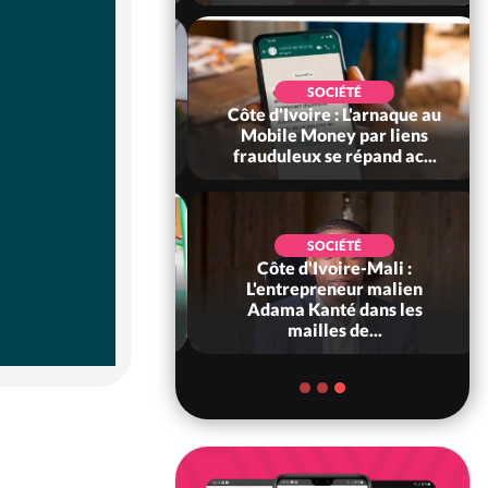
POLITIQUE
voire : Après la
SOCIÉTÉ
ébration de
Côte d'Ivoire : L'arnaque au
dance à Yopougon,
Mobile Money par liens
lassane...
frauduleux se répand ac...
SOCIÉTÉ
SOCIÉTÉ
Ivoire : Méagui
Côte d'Ivoire-Mali :
e les 66 ans de
L'entrepreneur malien
ance dans l'unité,
Adama Kanté dans les
l...
mailles de...