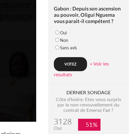
Gabon : Depuis son ascension
au pouvoir, Oligui Nguema
vous parait-il compétent ?
Oui
Non
Sans avis
+ Voir les
resultats
DERNIER SONDAGE
Côte d'Ivoire: Etes-vous surpris
par le non-renouvellement du
contrat de Emerse Faé ?
3128
51%
Oui
 plusieurs