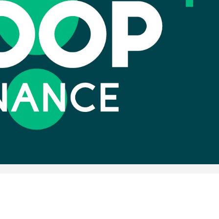
Côte d'I
POLITIQUE
Côte d'Ivoire : Diplomatie,
cél
Abidjan consolide ses
l'indépen
partenariats avec New Del...
A
Côte d'
SOCIÉTÉ
Côte d'Ivoire : Concours
célèbr
CAFOP 2026, les résultats
l'indépend
d'admissibilité (1er tou...