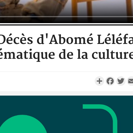
 Décès d'Abomé Léléf
matique de la cultur
Partager
Faceboo
Twi
SOCIÉTÉ
Côte d'Ivoire : Stocks
résiduels de cacao, des
Côte d'
sociétés coopératives et
nouvvel
ach...
l'Afrique c