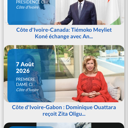
PRESIDENCE CI
Côte d'Ivoire
Côte d'Ivoire-Canada: Tiémoko Meyliet
Koné échange avec An...
7 Août
2026
PREMIERE
DAME CI
Côte d'Ivoire
Côte d'Ivoire-Gabon : Dominique Ouattara
reçoit Zita Oligu...