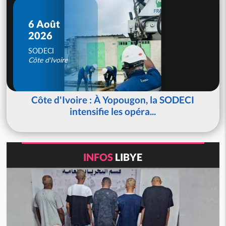
6 Août
2026
SODECI
Côte d'Ivoire
Côte d'Ivoire : À Yopougon, la SODECI
intensifie les opéra...
INFOS
LIBYE