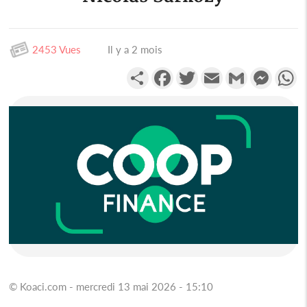
2453 Vues
Il y a 2 mois
Partager
Facebook
Twitter
Email
Gmail
Messen
W
© Koaci.com - mercredi 13 mai 2026 - 15:10