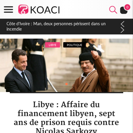
0
Côte d'Ivoire : Séileu, la célébration de la fête nationale
transformée en vaste campagne contre les produits
dépigmentants dangereux
LIBYE
POLITIQUE
Libye : Affaire du
financement libyen, sept
ans de prison requis contre
Nicolas Sarkozy