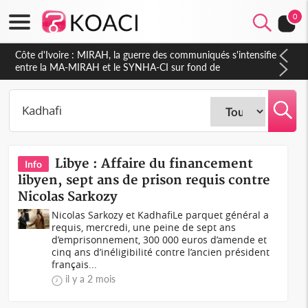
0
Côte d'Ivoire : Indépendance 2026, Thiam plaide pour un
environnement démocratique plus apaisé
Libye : Affaire du financement
Info
libyen, sept ans de prison requis contre
Nicolas Sarkozy
Nicolas Sarkozy et KadhafiLe parquet général a
requis, mercredi, une peine de sept ans
d’emprisonnement, 300 000 euros d’amende et
cinq ans d’inéligibilité contre l’ancien président
français...
il y a 2 mois