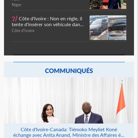
Niger
7/
Côte d'Ivoire : Non en règle, il
tente d'insérer son véhicule dan...
Côte d'Ivoire
COMMUNIQUÉS
Côte d'Ivoire-Canada: Tiémoko Meyliet Koné
échange avec Anita Anand, Ministre des Affaires é...