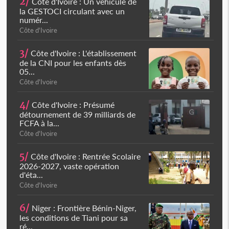
2/
Côte d'Ivoire : Un véhicule de
la GESTOCI circulant avec un
numér...
Côte d'Ivoire
3/
Côte d'Ivoire : L'établissement
de la CNI pour les enfants dès
05...
Côte d'Ivoire
4/
Côte d'Ivoire : Présumé
détournement de 39 milliards de
FCFA à la...
Côte d'Ivoire
5/
Côte d'Ivoire : Rentrée Scolaire
2026-2027, vaste opération
d'éta...
Côte d'Ivoire
6/
Niger : Frontière Bénin-Niger,
les conditions de Tiani pour sa
ré...