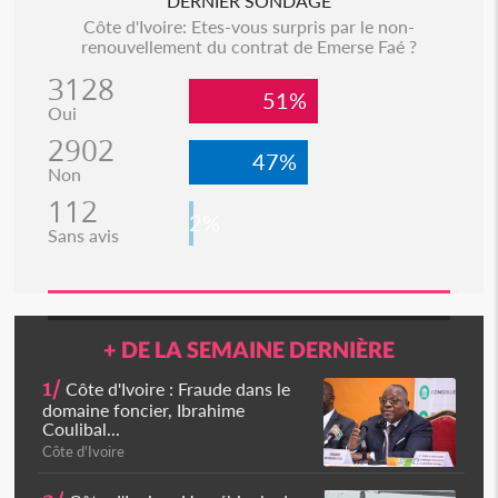
DERNIER SONDAGE
Côte d'Ivoire: Etes-vous surpris par le non-
renouvellement du contrat de Emerse Faé ?
3128
51%
Oui
2902
47%
Non
112
2%
Sans avis
+ DE LA SEMAINE DERNIÈRE
1/
Côte d'Ivoire : Fraude dans le
domaine foncier, Ibrahime
Coulibal...
Côte d'Ivoire