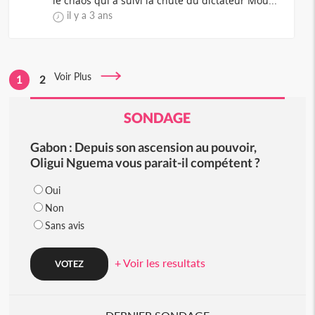
le chaos qui a suivi la chute du dictateur Mou...
il y a 3 ans
Voir Plus
1
2
SONDAGE
Gabon : Depuis son ascension au pouvoir,
Oligui Nguema vous parait-il compétent ?
Oui
Non
Sans avis
+ Voir les resultats