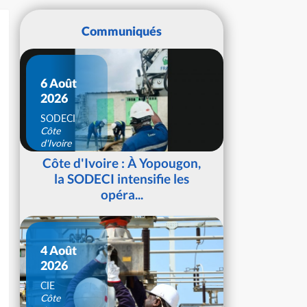
Communiqués
6 Août
2026
SODECI
Côte
d'Ivoire
Côte d'Ivoire : À Yopougon,
la SODECI intensifie les
opéra...
4 Août
2026
CIE
Côte