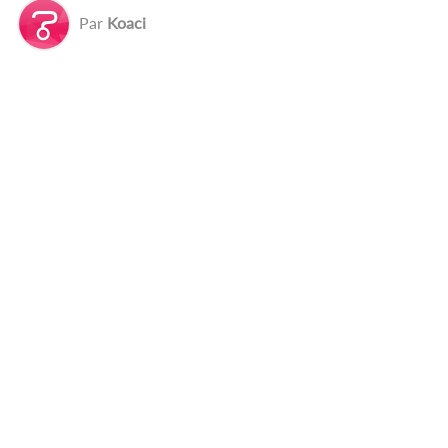
Par
Koaci