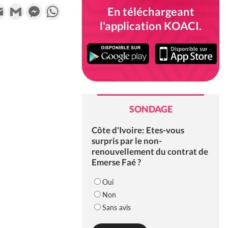
k
tter
Email
Gmail
Messenger
WhatsApp
En téléchargeant
l'application KOACI.
SONDAGE
Côte d'Ivoire: Etes-vous
surpris par le non-
renouvellement du contrat de
Emerse Faé ?
Oui
Non
Sans avis