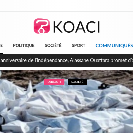
COMMUNIQUÉS
UE
POLITIQUE
SOCIÉTÉ
SPORT
bidjan, Amadou Oury Bah admire le modèle ivoirien et veut s'e
 la Guinée
DJIBOUTI
SOCIÉTÉ