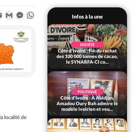
k
tter
Email
Gmail
Messenger
WhatsApp
Infos à la une
POLITIQUE
SOCIÉTÉ
re : Fête nationale,
Côte d'Ivoire : Fin du rachat
Ouattara accorde
des 100 000 tonnes de cacao,
âce à 4 661...
le SYNARFA-CI co...
POLITIQUE
d'Ivoire : 66è
POLITIQUE
versaire de
Côte d'Ivoire : À Abidjan,
ndance, Alassane
Amadou Oury Bah admire le
ara prome...
modèle ivoirien et veu...
a localité de