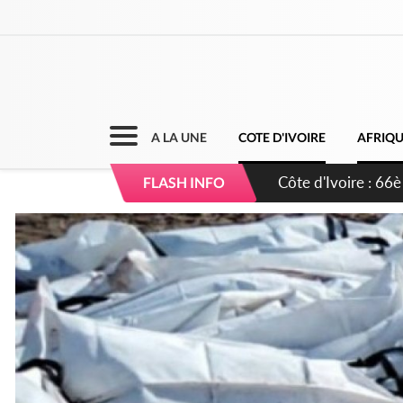
A LA UNE
COTE D'IVOIRE
AFRIQ
Côte d'Ivoire : À A
FLASH INFO
développement de