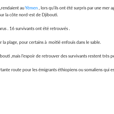
 ,rendaient au
Yémen
, lors qu’ils ont été surpris par une mer a
Côte d'Ivoi
sur la côte nord-est de Djibouti.
Mamad
conseiller
rus . 16 survivants ont été retrouvés .
 la plage, pour certains à moitié enfouis dans le sable.
bouti ,mais l’espoir de retrouver des survivants restent très p
ante route pour les émigrants éthiopiens ou somaliens qui e