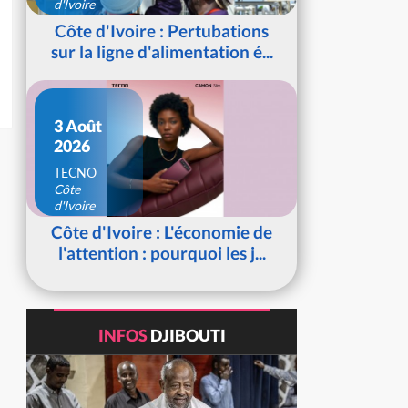
d'Ivoire
Côte d'Ivoire : Pertubations
sur la ligne d'alimentation é...
3 Août
2026
TECNO
Côte
d'Ivoire
Côte d'Ivoire : L'économie de
l'attention : pourquoi les j...
INFOS
DJIBOUTI