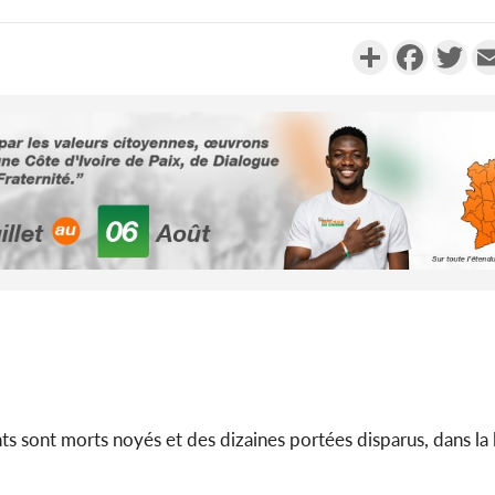
Partager
Faceboo
Twi
Côte d'Ivoi
Alassane 
la gr
Côte 
anni
l'indépe
Ouatt
sont morts noyés et des dizaines portées disparus, dans la l