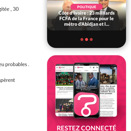
POLITIQUE
POLITIQUE
gitée , 30
re : Décrispation ?
Côte d'Ivoire : 23 milliards
ou Traoré ex
FCFA de la France pour le
 de Soro a recou...
métro d'Abidjan et l...
eu probables .
spèrent
RESTEZ CONNECTÉ