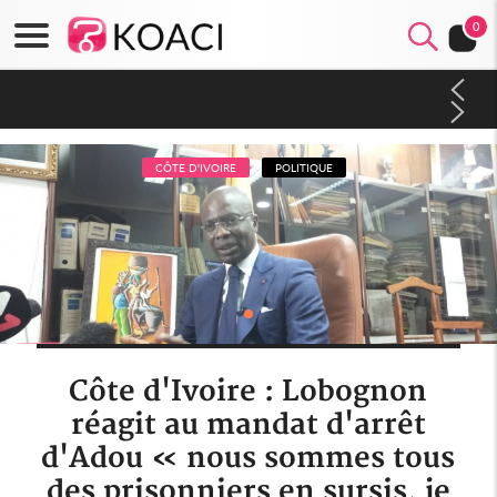
0
Côte d'Ivoire : CHU de Treichville, après la fronde, les agents
contractuels obtiennent un accord avec la direction sur les
arriérés du SMIG 2023
CÔTE D'IVOIRE
POLITIQUE
Côte d'Ivoire : Lobognon
réagit au mandat d'arrêt
d'Adou « nous sommes tous
des prisonniers en sursis, je