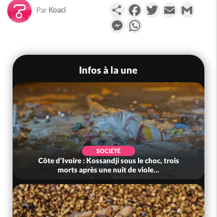
Partager
Facebook
Twitter
Email
Gmail
Par
Koaci
Messenger
WhatsApp
Infos à la une
POLITIQUE
Côte d'Ivoire : Jeunesse, après des résultats
au-delà des attentes, le gouv...