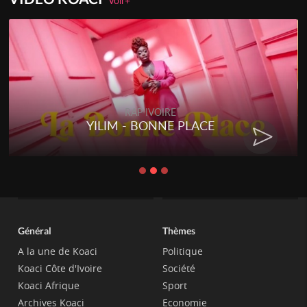
Voir+
RAP IVOIRE
RENARD BARAKISSA - DOS DE
CHAT
Général
Thèmes
A la une de Koaci
Politique
Koaci Côte d'Ivoire
Société
Koaci Afrique
Sport
Archives Koaci
Economie