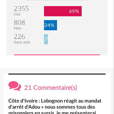
2355
69%
Oui
808
24%
Non
226
7%
Sans avis
21 Commentaire(s)
Côte d'Ivoire : Lobognon réagit au mandat
d'arrêt d'Adou « nous sommes tous des
prisonniers en sursis, je me présenterai