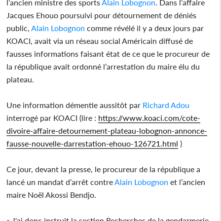
l’ancien ministre des sports
Alain Lobognon
. Dans l’affaire
Jacques Ehouo poursuivi pour détournement de déniés
public,
Alain Lobognon
comme révélé il y a deux jours par
KOACI, avait via un réseau social Américain diffusé de
fausses informations faisant état de ce que le procureur de
la république avait ordonné l’arrestation du maire élu du
plateau.
Une information démentie aussitôt par
Richard Adou
interrogé par KOACI (lire :
https://www.koaci.com/cote-
divoire-affaire-detournement-plateau-lobognon-annonce-
fausse-nouvelle-darrestation-ehouo-126721.html
)
Ce jour, devant la presse, le procureur de la république a
lancé un mandat d’arrêt contre
Alain Lobognon
et l’ancien
maire Noël Akossi Bendjo.
« J'ai donc instruit la section Recherches de la gendarmerie