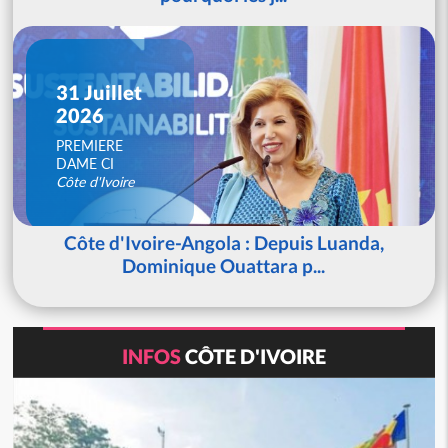
31 Juillet
2026
PREMIERE
DAME CI
Côte d'Ivoire
Côte d'Ivoire-Angola : Depuis Luanda,
Dominique Ouattara p...
INFOS
CÔTE D'IVOIRE