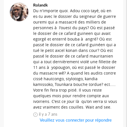
Rolandk
Du n'importe quoi. Adou coco tayé, où en
es-tu avec le dossier du seigneur de guerre
ouremi qui a massacré des milliers de
personnes à l'ouest du pays? Où est passé
le dossier de ce cafard guineen qui avait
egorgé et enterré bouba à angré? Où est
passé le dossier de ce cafard guinéen qui a
tué le petit axcel konan dans cour? Où est
passé le dossier de ce cafard mauritanien
qui a tout dernièrement violé une fillette de
11 ans à yopougon, où est passé le dossier
du massacre wê? A quand les audits contre
cissé hautcongo, stylotogo, kandia
kamissoko, Tounkara bouche tordue? ect.....
Votre fin fera trop pitié. Il vous reste
quelques mois pour rendre compte aux
ivoiriens. C'est ce jour là qu'on verra si vous
avez vraiment des couilles. Wait and see.
il y a 7 ans
Veuillez vous connecter pour répondre