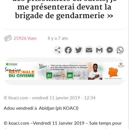
me présenterai devant la
brigade de gendarmerie »
25926 Vues
Il y a 7 ans
Partager
Facebook
Twitter
Email
Gmail
Messen
W
© Koaci.com - vendredi 11 janvier 2019 - 12:34
Adou vendredi à Abidjan (ph KOACI)
© koaci.com –Vendredi 11 Janvier 2019 – Sale temps pour