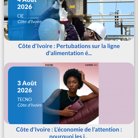
2026
CIE
Côte d'Ivoire
Côte d'Ivoire : Pertubations sur la ligne
d'alimentation é...
3 Août
2026
TECNO
Côte d'Ivoire
Côte d'Ivoire : L'économie de l'attention :
pourquoi les j...